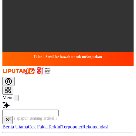
Iklan - Scroll ke bawah untuk melanjutkan
Menu
Tanya apapun tentang artikel ini...
Berita Utama
Cek Fakta
Terkini
Terpopuler
Rekomendasi