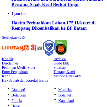
Bersama Sejak Kecil Berkat Ungu
1 jam lalu
Hakim Perintahkan Lahan 175 Hektare di
Rempang Dikembalikan ke BP Batam
Selengkapnya
Kontak
Redaksi
Disclaimer
Kode Etik
Pedoman Media Siber
Sitemap
Form Pengaduan
Tentang Kami
Karir
Metode Cek Fakta
Hak Jawab dan Koreksi Berita
Liputan6
Merdeka
Bola.com
Bola.net
Fimela
Kapanlagi
Brilio