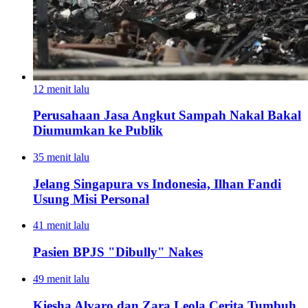
12 menit lalu
Perusahaan Jasa Angkut Sampah Nakal Bakal
Diumumkan ke Publik
35 menit lalu
Jelang Singapura vs Indonesia, Ilhan Fandi
Usung Misi Personal
41 menit lalu
Pasien BPJS "Dibully" Nakes
49 menit lalu
Kiesha Alvaro dan Zara Leola Cerita Tumbuh