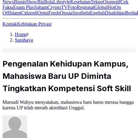
News
Bisnis
ShowBiz
Bola
Lifestyle
Kesehatan
Tekno
Otomotif
Cek
Fakta
Enam Plus
Saham
Crypto
TV
Foto
Regional
Global
Hot
On
Off
Islami
Citizen6
Opini
Feeds
Otosia
Spotlight
English
Disabilitas
Berita
Kontak
Kebijakan Privasi
Home
Surabaya
Pengenalan Kehidupan Kampus,
Mahasiswa Baru UP Diminta
Tingkatkan Kompetensi Soft Skill
Marsudi Wahyu menyatakan, mahasiswa baru harus merasa bangga
karena UP telah meraih akreditasi Unggul.