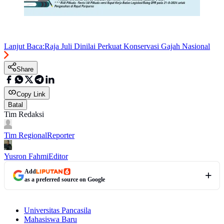
Lanjut Baca:
Raja Juli Dinilai Perkuat Konservasi Gajah Nasional
Share
Copy Link
Batal
Tim Redaksi
Tim Regional
Reporter
Yusron Fahmi
Editor
Add
as a preferred source on Google
Universitas Pancasila
Mahasiswa Baru