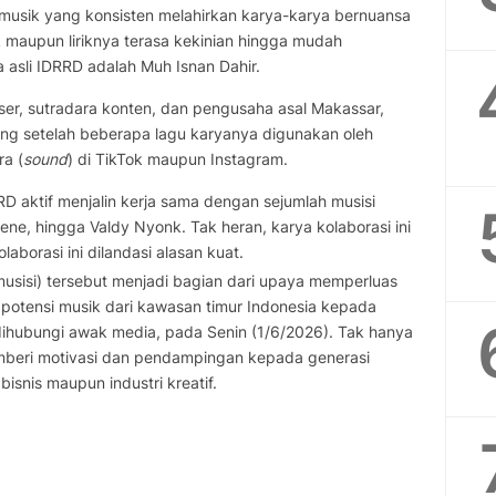
r musik yang konsisten melahirkan karya-karya bernuansa
 maupun liriknya terasa kekinian hingga mudah
asli IDRRD adalah Muh Isnan Dahir.
er, sutradara konten, dan pengusaha asal Makassar,
ung setelah beberapa lagu karyanya digunakan oleh
ra (
sound
) di TikTok maupun Instagram.
D aktif menjalin kerja sama dengan sejumlah musisi
jene, hingga Valdy Nyonk. Tak heran, karya kolaborasi ini
aborasi ini dilandasi alasan kuat.
musisi) tersebut menjadi bagian dari upaya memperluas
potensi musik dari kawasan timur Indonesia kepada
 dihubungi awak media, pada Senin (1/6/2026). Tak hanya
emberi motivasi dan pendampingan kepada generasi
snis maupun industri kreatif.