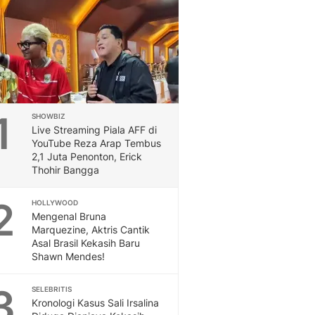
Feeds
Feeds Liputan6: Kumpul
Terbaru Harian
Otosia
Otosia
Spotlight
Berita Terkini, Kabar Te
1
SHOWBIZ
Dan Dunia - Liputan6.
Live Streaming Piala AFF di
English
YouTube Reza Arap Tembus
Exploring Knowledge, T
2,1 Juta Penonton, Erick
Thohir Bangga
En.Liputan6.com
Disabilitas
2
HOLLYWOOD
Disabilitas Berita Terkini
Mengenal Bruna
Harian, Berita Terbaru,
Marquezine, Aktris Cantik
Berita
Asal Brasil Kekasih Baru
Berita Hari Ini Politik,
Shawn Mendes!
Health
Kabar Berita Terbaru D
3
SELEBRITIS
Diet, Herbal Terbaik
Kronologi Kasus Sali Irsalina