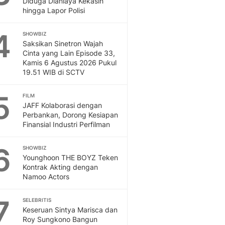
Diduga Dianiaya Kekasih
Sport
hingga Lapor Polisi
Berita Bola Terkini, Ja
Klasemen, Hasil Liga
4
SHOWBIZ
Saksikan Sinetron Wajah
Cinta yang Lain Episode 33,
Kamis 6 Agustus 2026 Pukul
19.51 WIB di SCTV
5
FILM
JAFF Kolaborasi dengan
Perbankan, Dorong Kesiapan
Finansial Industri Perfilman
6
SHOWBIZ
Younghoon THE BOYZ Teken
Kontrak Akting dengan
Namoo Actors
7
SELEBRITIS
Keseruan Sintya Marisca dan
Roy Sungkono Bangun