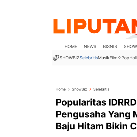
HOME
NEWS
BISNIS
SHOW
SHOWBIZ
Selebritis
Musik
Film
K-Pop
Hol
Home
ShowBiz
Selebritis
Popularitas IDRRD
Pengusaha Yang M
Baju Hitam Bikin 