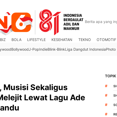
BIZ
BOLA
LIFESTYLE
KESEHATAN
TEKNO
OTOMOTIF
lywood
Bollywood
J-Pop
Indie
Blink-Blink
Liga Dangdut Indonesia
Photo
TOPIK
, Musisi Sekaligus
#
S
elejit Lewat Lagu Ade
#
S
#
Candu
S
#
R