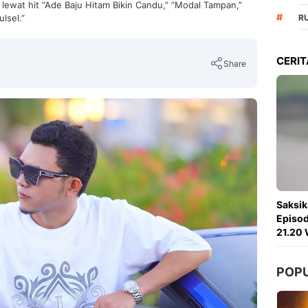
 lewat hit “Ade Baju Hitam Bikin Candu,” “Modal Tampan,”
#
lsel.”
R
CERIT
Share
Copy Link
Saksik
Episod
21.20 
POP