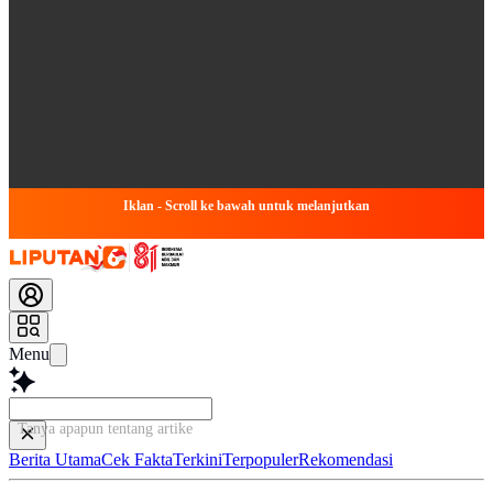
Iklan - Scroll ke bawah untuk melanjutkan
Menu
Tanya apapun tentang artikel ini...
Berita Utama
Cek Fakta
Terkini
Terpopuler
Rekomendasi