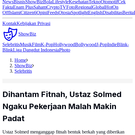
News
Bisnis
ShowBiz
Bola
Lifestyle
Kesehatan
Tekno
Otomotif
Cek
Fakta
Enam Plus
Saham
Crypto
TV
Foto
Regional
Global
Hot
On
Off
Islami
Citizen6
Opini
Feeds
Otosia
Spotlight
English
Disabilitas
Berita
Kontak
Kebijakan Privasi
ShowBiz
Selebritis
Musik
Film
K-Pop
Hollywood
Bollywood
J-Pop
Indie
Blink-
Blink
Liga Dangdut Indonesia
Photo
Home
ShowBiz
Selebritis
Dihantam Fitnah, Ustaz Solmed
Ngaku Pekerjaan Malah Makin
Padat
Ustaz Solmed menganggap fitnah bentuk berkah yang diberikan