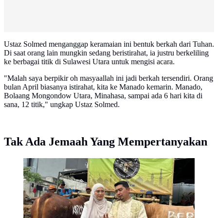
Ustaz Solmed menganggap keramaian ini bentuk berkah dari Tuhan.
Di saat orang lain mungkin sedang beristirahat, ia justru berkeliling
ke berbagai titik di Sulawesi Utara untuk mengisi acara.
"Malah saya berpikir oh masyaallah ini jadi berkah tersendiri. Orang
bulan April biasanya istirahat, kita ke Manado kemarin. Manado,
Bolaang Mongondow Utara, Minahasa, sampai ada 6 hari kita di
sana, 12 titik," ungkap Ustaz Solmed.
Tak Ada Jemaah Yang Mempertanyakan
Ustaz Solmed buka suara soal perkembangan kasus
fitnah yang menyeret namanya di Polda Metro Jaya. Ia
ngaku belum dapat panggilan resmi dari penyidik.