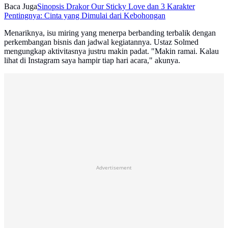
Baca Juga
Sinopsis Drakor Our Sticky Love dan 3 Karakter
Pentingnya: Cinta yang Dimulai dari Kebohongan
Menariknya, isu miring yang menerpa berbanding terbalik dengan
perkembangan bisnis dan jadwal kegiatannya. Ustaz Solmed
mengungkap aktivitasnya justru makin padat. "Makin ramai. Kalau
lihat di Instagram saya hampir tiap hari acara," akunya.
Advertisement