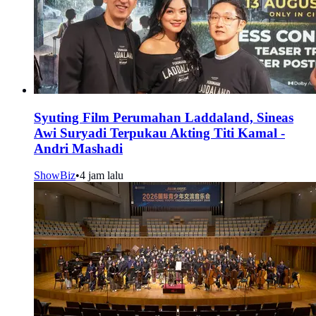
Syuting Film Perumahan Laddaland, Sineas
Awi Suryadi Terpukau Akting Titi Kamal -
Andri Mashadi
ShowBiz
•
4 jam lalu