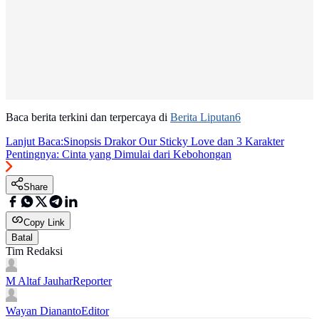
Baca berita terkini dan terpercaya di
Berita Liputan6
Lanjut Baca:
Sinopsis Drakor Our Sticky Love dan 3 Karakter
Pentingnya: Cinta yang Dimulai dari Kebohongan
Share
Copy Link
Batal
Tim Redaksi
M Altaf Jauhar
Reporter
Wayan Diananto
Editor