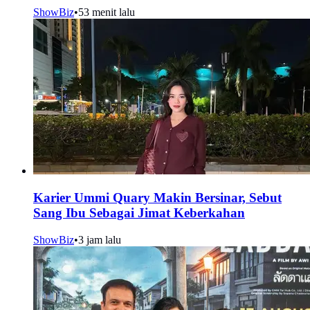
ShowBiz
•
53 menit lalu
Karier Ummi Quary Makin Bersinar, Sebut
Sang Ibu Sebagai Jimat Keberkahan
ShowBiz
•
3 jam lalu