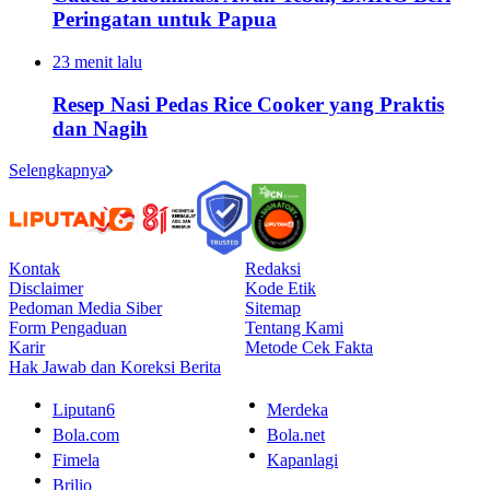
Peringatan untuk Papua
23 menit lalu
Resep Nasi Pedas Rice Cooker yang Praktis
dan Nagih
Selengkapnya
Kontak
Redaksi
Disclaimer
Kode Etik
Pedoman Media Siber
Sitemap
Form Pengaduan
Tentang Kami
Karir
Metode Cek Fakta
Hak Jawab dan Koreksi Berita
Liputan6
Merdeka
Bola.com
Bola.net
Fimela
Kapanlagi
Brilio