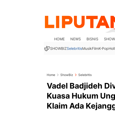
HOME
NEWS
BISNIS
SHOW
SHOWBIZ
Selebritis
Musik
Film
K-Pop
Hol
Home
ShowBiz
Selebritis
Vadel Badjideh Di
Kuasa Hukum Ung
Klaim Ada Kejang