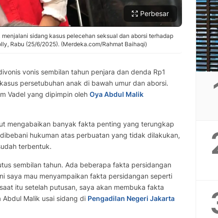
Perbesar
k menjalani sidang kasus pelecehan seksual dan aborsi terhadap
 Lolly, Rabu (25/6/2025). (Merdeka.com/Rahmat Baihaqi)
ivonis vonis sembilan tahun penjara dan denda Rp1
s kasus persetubuhan anak di bawah umur dan aborsi.
um Vadel yang dipimpin oleh
Oya Abdul Malik
t mengabaikan banyak fakta penting yang terungkap
 dibebani hukuman atas perbuatan yang tidak dilakukan,
sudah terbentuk.
utus sembilan tahun. Ada beberapa fakta persidangan
 ini saya mau menyampaikan fakta persidangan seperti
saat itu setelah putusan, saya akan membuka fakta
 Abdul Malik usai sidang di
Pengadilan Negeri Jakarta