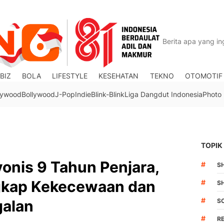
BIZ
BOLA
LIFESTYLE
KESEHATAN
TEKNO
OTOMOTIF
lywood
Bollywood
J-Pop
Indie
Blink-Blink
Liga Dangdut Indonesia
Photo
TOPIK
vonis 9 Tahun Penjara,
#
S
kap Kekecewaan dan
#
S
#
galan
S
#
R