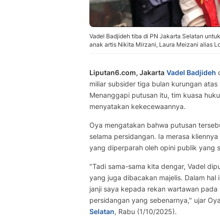
Vadel Badjideh tiba di PN Jakarta Selatan untu
anak artis Nikita Mirzani, Laura Meizani alias
Liputan6.com, Jakarta
Vadel Badjideh
d
miliar subsider tiga bulan kurungan ata
Menanggapi putusan itu, tim kuasa huk
menyatakan kekecewaannya.
Oya mengatakan bahwa putusan tersebu
selama persidangan. Ia merasa kliennya
yang diperparah oleh opini publik yang 
"Tadi sama-sama kita dengar, Vadel dip
yang juga dibacakan majelis. Dalam hal
janji saya kepada rekan wartawan pada 
persidangan yang sebenarnya," ujar Oya
Selatan
, Rabu (1/10/2025).