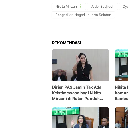
Nikita Mirzani
Vadel Badjideh
Oya
Pengadilan Negeri Jakarta Selatan
REKOMENDASI
Dirjen PAS Jamin Tak Ada
Nikita
Keistimewaan bagi Nikita
Komun
Mirzani di Rutan Pondok
Bambu,
Bambu
Laran