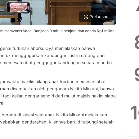
Perbesar
an memvonis Vadel Badjideh 9 tahun penjara dan denda Rp1 miliar
ngenai tuduhan aborsi. Oya menjelaskan bahwa
if untuk menggugurkan kandungan justru datang dari
Lolly memesan obat penggugur kandungan secara mandiri
ngar waktu majelis bilang anak korban memesan obat
rnah disampaikan oleh pengacara Nikita Mirzani, bahwa
tadi kalian dengar sendiri dari mulut majelis hakim siapa
ya.
erada di lokasi saat anak Nikita Mirzani melakukan
yebabkan pendarahan. Kliennya baru dihubungi setelah