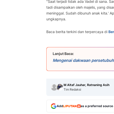
"Saat terjadi tidak ada Vadel di sana. Sa
tadi disampaikan oleh majelis, yang dis
meninggal. Sudah dibunuh anak kita.' Ap
ungkapnya.
Baca berita terkini dan terpercaya di
Ber
Lanjut Baca:
Mengenai dakwaan persetubuh
menjelaskan bahwa Vadel tidak 
masih berusia 17 tahun. Menur
sudah dianggap dewasa karena t
pemilu. "Pernyataan Vadel di d
'Kamu tahu nggak kalau itu di
M Altaf Jauhar, Ratnaning Asih
tahu.' Karena menurut dia dan 
Tim Redaksi
menurut Vadel umur 17 itu sud
ikut pemilu," jelas Oya.
Add
as a preferred source