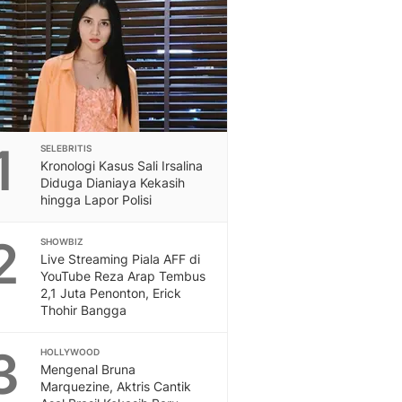
Feeds
Feeds Liputan6: Kumpul
Terbaru Harian
Otosia
Otosia
Spotlight
Berita Terkini, Kabar Te
1
SELEBRITIS
Dan Dunia - Liputan6.
Kronologi Kasus Sali Irsalina
English
Diduga Dianiaya Kekasih
Exploring Knowledge, T
hingga Lapor Polisi
En.Liputan6.com
2
Disabilitas
SHOWBIZ
Live Streaming Piala AFF di
Disabilitas Berita Terkini
YouTube Reza Arap Tembus
Harian, Berita Terbaru,
2,1 Juta Penonton, Erick
Berita
Thohir Bangga
Berita Hari Ini Politik,
Health
3
HOLLYWOOD
Kabar Berita Terbaru D
Mengenal Bruna
Diet, Herbal Terbaik
Marquezine, Aktris Cantik