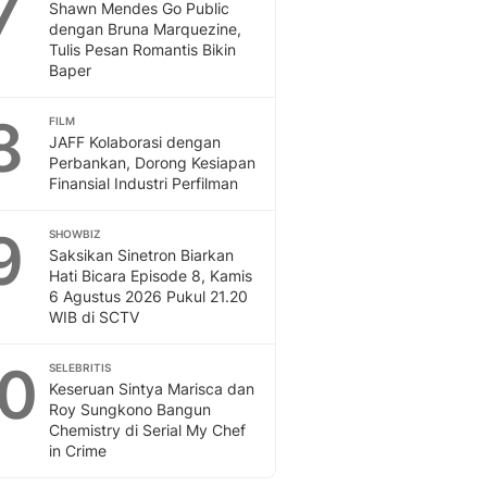
7
Shawn Mendes Go Public
dengan Bruna Marquezine,
Tulis Pesan Romantis Bikin
Baper
8
FILM
JAFF Kolaborasi dengan
Perbankan, Dorong Kesiapan
Finansial Industri Perfilman
9
SHOWBIZ
Saksikan Sinetron Biarkan
Hati Bicara Episode 8, Kamis
6 Agustus 2026 Pukul 21.20
WIB di SCTV
10
SELEBRITIS
Keseruan Sintya Marisca dan
Roy Sungkono Bangun
Chemistry di Serial My Chef
in Crime