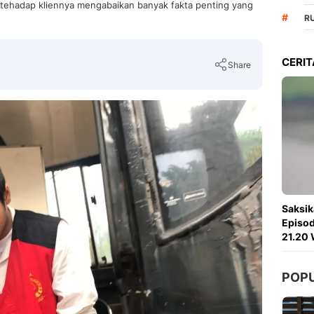
 tehadap kliennya mengabaikan banyak fakta penting yang
#
R
CERIT
Share
Copy Link
Saksik
Episod
21.20 
POP