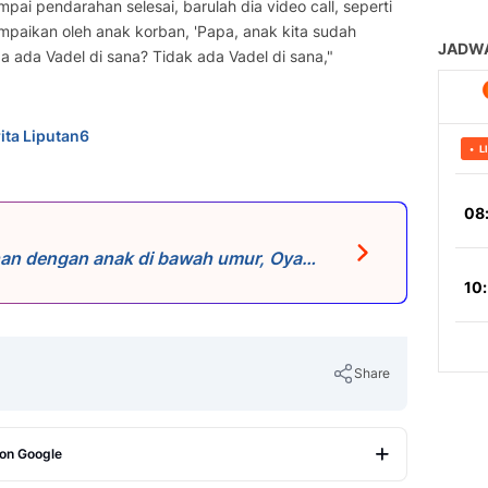
mpai pendarahan selesai, barulah dia video call, seperti
ampaikan oleh anak korban, 'Papa, anak kita sudah
a ada Vadel di sana? Tidak ada Vadel di sana,"
ita Liputan6
an dengan anak di bawah umur, Oya
mengetahui status Lolly yang saat itu
ut pemahaman Vadel, usia 17 tahun
elah memiliki KTP dan hak pilih dalam
epan persidangan ketika majelis bertanya,
 bawah umur?' Vadel menjawab, 'nggak
mungkin sebagian besar rakyat Indonesia,
Share
ah dewasa karena punya KTP dan bisa
 on Google
Copy Link