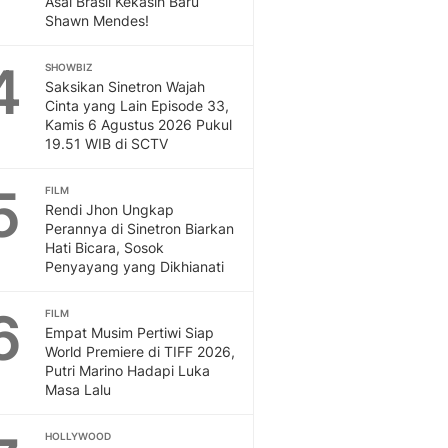
Asal Brasil Kekasih Baru
Sport
Shawn Mendes!
Berita Bola Terkini, Ja
Klasemen, Hasil Liga
4
SHOWBIZ
Saksikan Sinetron Wajah
Cinta yang Lain Episode 33,
Kamis 6 Agustus 2026 Pukul
19.51 WIB di SCTV
5
FILM
Rendi Jhon Ungkap
Perannya di Sinetron Biarkan
Hati Bicara, Sosok
Penyayang yang Dikhianati
6
FILM
Empat Musim Pertiwi Siap
World Premiere di TIFF 2026,
Putri Marino Hadapi Luka
Masa Lalu
HOLLYWOOD