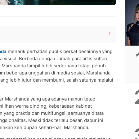
tik
nda
menarik perhatian publik berkat desainnya yang
an Menenangkan
 visual. Berbeda dengan rumah para artis sultan
Praktis
 Marshanda tampil lebih sederhana tetapi penuh
vitas
lam beberapa unggahan di media sosial, Marshanda
tetika dan Kehidupan Sehari-hari
ang lebih jujur dan membumi, salah satunya melalui
Tidak Mengintimidasi
er Marshanda yang apa adanya namun tetap
milihan warna dinding, keberadaan kabinet
 yang praktis dan multifungsi, semuanya ditata
sionalitas. Meski tidak terlalu besar, dapur ini
minkan kehidupan sehari-hari Marshanda.