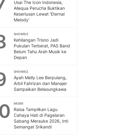
7
Usai The Icon Indonesia,
Allequa Perucha Buktikan
Keseriusan Lewat 'Eternal
Melody'
8
SHOWBIZ
Kehilangan Trisno Jadi
Pukulan Terberat, PAS Band
Belum Tahu Arah Musik ke
Depan
9
SHOWBIZ
Ayah Melly Lee Berpulang,
Arbil Fahrizan dan Manajer
Sampaikan Belasungkawa
10
MUSIK
Raisa Tampilkan Lagu
Cahaya Hati di Pagelaran
Sabang Merauke 2026, Inti
Semangat Srikandi