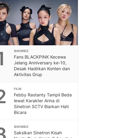
Otosia
Otosia
Spotlight
Berita Terkini, Kabar Te
Dan Dunia - Liputan6.
English
Exploring Knowledge, T
1
SHOWBIZ
En.Liputan6.com
Fans BLACKPINK Kecewa
Disabilitas
Jelang Anniversary ke-10,
Disabilitas Berita Terkini
Desak Hadirkan Konten dan
Aktivitas Grup
Harian, Berita Terbaru,
Berita
2
FILM
Berita Hari Ini Politik,
Febby Rastanty Tampil Beda
Health
lewat Karakter Arina di
Kabar Berita Terbaru D
Sinetron SCTV Biarkan Hati
Diet, Herbal Terbaik
Bicara
Sport
Berita Bola Terkini, Ja
3
SHOWBIZ
Klasemen, Hasil Liga
Saksikan Sinetron Kisah