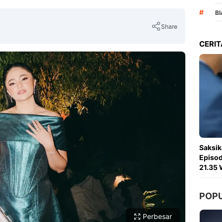
#
B
Share
CERIT
Copy Link
Saksik
Episod
21.35 
POP
Perbesar