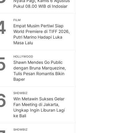
Nyata Pagi, Kamis 6 Agustus
Pukul 08.00 WIB di Indosiar
4
FILM
Empat Musim Pertiwi Siap
World Premiere di TIFF 2026,
Putri Marino Hadapi Luka
Masa Lalu
5
HOLLYWOOD
Shawn Mendes Go Public
dengan Bruna Marquezine,
Tulis Pesan Romantis Bikin
Baper
6
SHOWBIZ
Win Metawin Sukses Gelar
Fan Meeting di Jakarta,
Ungkap Ingin Liburan Lagi
ke Bali
SHOWBIZ