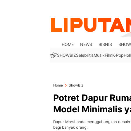
HOME
NEWS
BISNIS
SHOW
SHOWBIZ
Selebritis
Musik
Film
K-Pop
Hol
Home
ShowBiz
Potret Dapur Rum
Model Minimalis y
Dapur Marshanda menggabungkan desain min
bagi banyak orang.