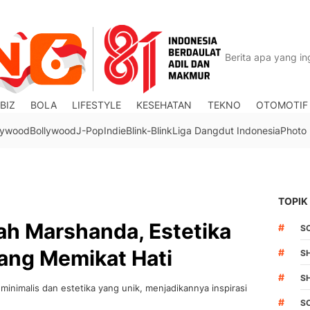
BIZ
BOLA
LIFESTYLE
KESEHATAN
TEKNO
OTOMOTIF
lywood
Bollywood
J-Pop
Indie
Blink-Blink
Liga Dangdut Indonesia
Photo
TOPIK
ah Marshanda, Estetika
#
S
ang Memikat Hati
#
S
#
S
imalis dan estetika yang unik, menjadikannya inspirasi
#
S