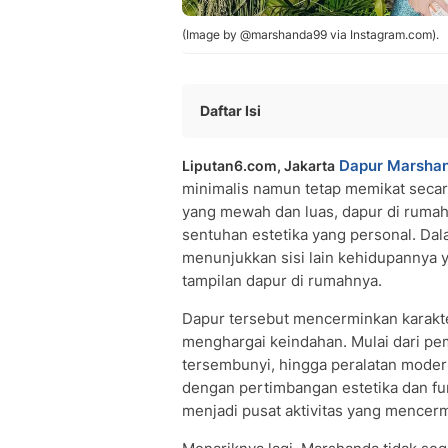
(Image by @marshanda99 via Instagram.com).
Daftar Isi
Dapur Marshanda: Minimalis Tapi Este
Dapur Marsha
Liputan6.com, Jakarta
Dominasi Warna Pink yang Lembut d
minimalis namun tetap memikat secara
Kabinet Putih Multifungsi: Simpel dan 
yang mewah dan luas, dapur di rumah
Meja Makan Besar Sebagai Pusat Akti
sentuhan estetika yang personal. Da
Area Makan yang Realistis: Antara Es
menunjukkan sisi lain kehidupannya y
Estetika yang Membumi: Desain yang 
tampilan dapur di rumahnya.
Dapur tersebut mencerminkan karakt
menghargai keindahan. Mulai dari pe
tersembunyi, hingga peralatan modern
dengan pertimbangan estetika dan fung
menjadi pusat aktivitas yang mencer