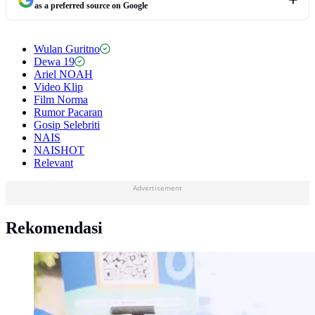
as a preferred source on Google
Wulan Guritno
Dewa 19
Ariel NOAH
Video Klip
Film Norma
Rumor Pacaran
Gosip Selebriti
NAIS
NAISHOT
Relevant
Advertisement
Rekomendasi