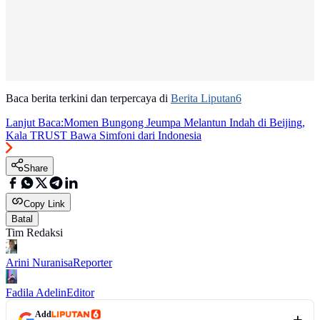
Baca berita terkini dan terpercaya di
Berita Liputan6
Lanjut Baca:
Momen Bungong Jeumpa Melantun Indah di Beijing,
Kala TRUST Bawa Simfoni dari Indonesia
Share
Copy Link
Batal
Tim Redaksi
Arini Nuranisa
Reporter
Fadila Adelin
Editor
Add