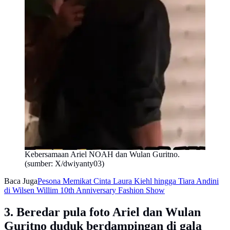
Kebersamaan Ariel NOAH dan Wulan Guritno.
(sumber: X/dwiyanty03)
Baca Juga
Pesona Memikat Cinta Laura Kiehl hingga Tiara Andini
di Wilsen Willim 10th Anniversary Fashion Show
3. Beredar pula foto Ariel dan Wulan
Guritno duduk berdampingan di gala