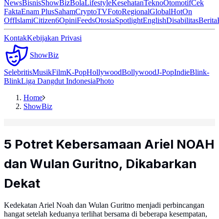
News
Bisnis
ShowBiz
Bola
Lifestyle
Kesehatan
Tekno
Otomotif
Cek
Fakta
Enam Plus
Saham
Crypto
TV
Foto
Regional
Global
Hot
On
Off
Islami
Citizen6
Opini
Feeds
Otosia
Spotlight
English
Disabilitas
Berita
Kontak
Kebijakan Privasi
ShowBiz
Selebritis
Musik
Film
K-Pop
Hollywood
Bollywood
J-Pop
Indie
Blink-
Blink
Liga Dangdut Indonesia
Photo
Home
ShowBiz
5 Potret Kebersamaan Ariel NOAH
dan Wulan Guritno, Dikabarkan
Dekat
Kedekatan Ariel Noah dan Wulan Guritno menjadi perbincangan
hangat setelah keduanya terlihat bersama di beberapa kesempatan,