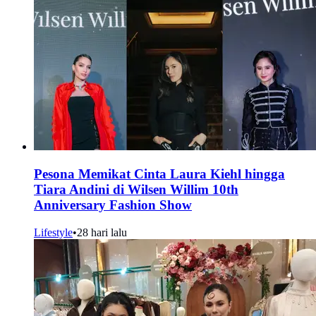
Pesona Memikat Cinta Laura Kiehl hingga
Tiara Andini di Wilsen Willim 10th
Anniversary Fashion Show
Lifestyle
•
28 hari lalu