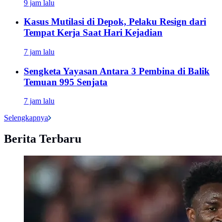
9 jam lalu
Kasus Mutilasi di Depok, Pelaku Resign dari
Tempat Kerja Saat Hari Kejadian
7 jam lalu
Sengketa Yayasan Antara 3 Pembina di Balik
Temuan 995 Senjata
7 jam lalu
Selengkapnya
Berita Terbaru