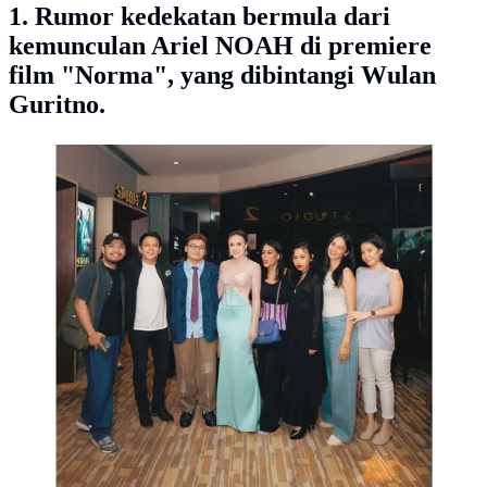
1. Rumor kedekatan bermula dari
kemunculan Ariel NOAH di premiere
film "Norma", yang dibintangi Wulan
Guritno.
Kebersamaan Ariel NOAH dan Wulan Guritno.
(sumber: Instagram/wulanguritno)