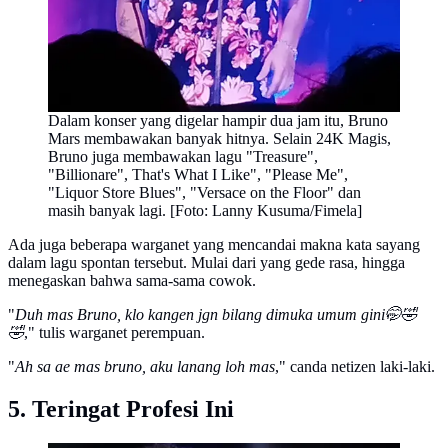
Dalam konser yang digelar hampir dua jam itu, Bruno
Mars membawakan banyak hitnya. Selain 24K Magis,
Bruno juga membawakan lagu "Treasure",
"Billionare", That's What I Like", "Please Me",
"Liquor Store Blues", "Versace on the Floor" dan
masih banyak lagi. [Foto: Lanny Kusuma/Fimela]
Ada juga beberapa warganet yang mencandai makna kata sayang
dalam lagu spontan tersebut. Mulai dari yang gede rasa, hingga
menegaskan bahwa sama-sama cowok.
"
Duh mas Bruno, klo kangen jgn bilang dimuka umum gini🤭🤣
🤣
," tulis warganet perempuan.
"
Ah sa ae mas bruno, aku lanang loh mas
," canda netizen laki-laki.
5. Teringat Profesi Ini