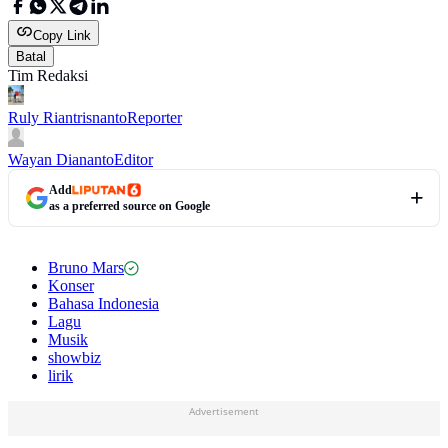
Copy Link
Batal
Tim Redaksi
Ruly Riantrisnanto
Reporter
Wayan Diananto
Editor
Add
as a preferred source on Google
Bruno Mars
Konser
Bahasa Indonesia
Lagu
Musik
showbiz
lirik
Advertisement