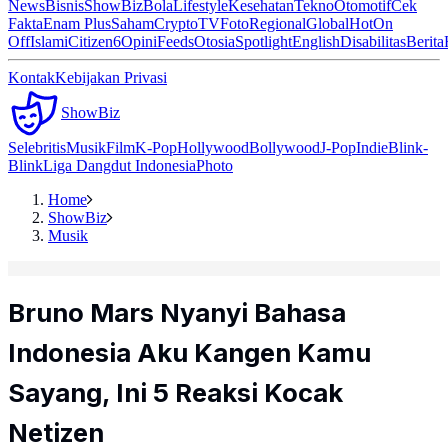
News
Bisnis
ShowBiz
Bola
Lifestyle
Kesehatan
Tekno
Otomotif
Cek
Fakta
Enam Plus
Saham
Crypto
TV
Foto
Regional
Global
Hot
On
Off
Islami
Citizen6
Opini
Feeds
Otosia
Spotlight
English
Disabilitas
Berita
Kontak
Kebijakan Privasi
ShowBiz
Selebritis
Musik
Film
K-Pop
Hollywood
Bollywood
J-Pop
Indie
Blink-
Blink
Liga Dangdut Indonesia
Photo
Home
ShowBiz
Musik
Bruno Mars Nyanyi Bahasa
Indonesia Aku Kangen Kamu
Sayang, Ini 5 Reaksi Kocak
Netizen