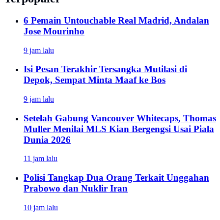
6 Pemain Untouchable Real Madrid, Andalan
Jose Mourinho
9 jam lalu
Isi Pesan Terakhir Tersangka Mutilasi di
Depok, Sempat Minta Maaf ke Bos
9 jam lalu
Setelah Gabung Vancouver Whitecaps, Thomas
Muller Menilai MLS Kian Bergengsi Usai Piala
Dunia 2026
11 jam lalu
Polisi Tangkap Dua Orang Terkait Unggahan
Prabowo dan Nuklir Iran
10 jam lalu