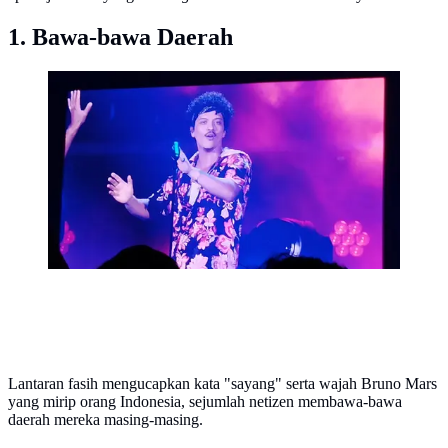
1. Bawa-bawa Daerah
Bruno Mars juga mengajak penonton meluapkan
perasaan lewat lagu-lagu galaunya. Dibawakan dengan
piano, Bruno menyanyikan lagu "Grenade", "Talking
To The Moon", "When I Was Your Man" yang berhasil
mengaaduk perasaan. [Foto: Lanny Kusuma/Fimela]
Lantaran fasih mengucapkan kata "sayang" serta wajah Bruno Mars
yang mirip orang Indonesia, sejumlah netizen membawa-bawa
daerah mereka masing-masing.