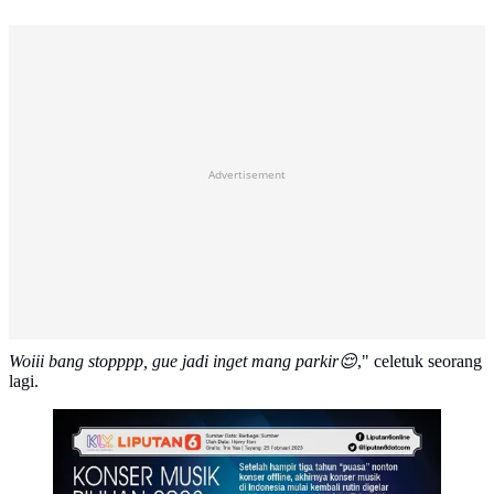
Advertisement
Woiii bang stopppp, gue jadi inget mang parkir😌
," celetuk seorang
lagi.