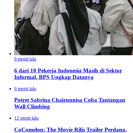
9 menit lalu
6 dari 10 Pekerja Indonesia Masih di Sektor
Informal, BPS Ungkap Datanya
9 menit lalu
Potret Sabrina Chairunnisa Coba Tantangan
Wall Climbing
12 menit lalu
CoComelon: The Movie Rilis Trailer Perdana,