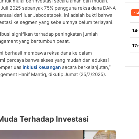
tuk mulai berinvestasi secara aman dan mudah.
per Juli 2025 sebanyak 75% pengguna reksa dana DANA
rasal dari luar Jabodetabek. Ini adalah bukti bahwa
vestasi ke segmen yang sebelumnya belum terlayani.
ibusi signifikan terhadap peningkatan jumlah
nagement yang bertumbuh pesat.
mi berhasil membawa reksa dana ke dalam
mi percaya bahwa akses yang mudah dan edukasi
memperluas
inklusi keuangan
secara berkelanjutan,”
gement Hanif Mantiq, dikutip Jumat (25/7/2025).
Muda Terhadap Investasi