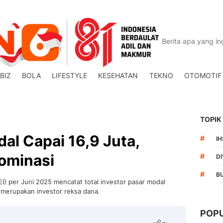
BIZ
BOLA
LIFESTYLE
KESEHATAN
TEKNO
OTOMOTIF
TOPIK
al Capai 16,9 Juta,
#
I
ominasi
#
DI
#
B
EI) per Juni 2025 mencatat total investor pasar modal
 merupakan investor reksa dana.
POP