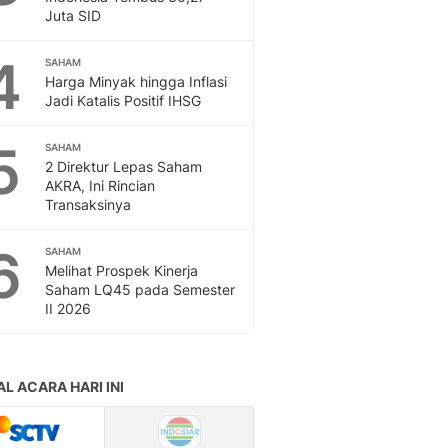
Feeds
Juta SID
Feeds Liputan6: Kumpul
4
Terbaru Harian
SAHAM
Harga Minyak hingga Inflasi
Otosia
Jadi Katalis Positif IHSG
Otosia
Spotlight
5
SAHAM
Berita Terkini, Kabar Te
2 Direktur Lepas Saham
Dan Dunia - Liputan6.
AKRA, Ini Rincian
English
Transaksinya
Exploring Knowledge, T
En.Liputan6.com
6
SAHAM
Disabilitas
Melihat Prospek Kinerja
Saham LQ45 pada Semester
Disabilitas Berita Terkini
II 2026
Harian, Berita Terbaru,
Berita
Berita Hari Ini Politik,
Health
Kabar Berita Terbaru D
Diet, Herbal Terbaik