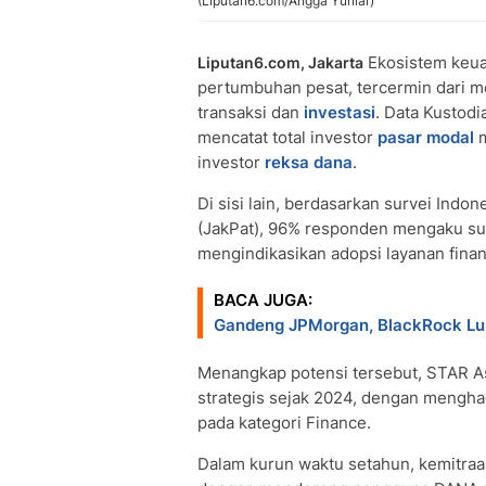
(Liputan6.com/Angga Yuniar)
Ekosistem keuan
Liputan6.com, Jakarta
pertumbuhan pesat, tercermin dari me
transaksi dan
investasi
. Data Kustodi
mencatat total investor
pasar modal
m
investor
reksa dana
.
Di sisi lain, berdasarkan survei Indon
(JakPat), 96% responden mengaku sud
mengindikasikan adopsi layanan finan
BACA JUGA:
Gandeng JPMorgan, BlackRock Lu
Menangkap potensi tersebut, STAR 
strategis sejak 2024, dengan menghad
pada kategori Finance.
Dalam kurun waktu setahun, kemitraan