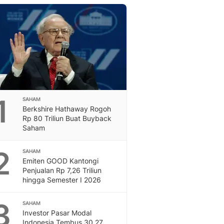
Berita Daerah Dan Peri
Terbaru
Global
Berita Internasional, Sa
Inspiratif, Unik, Dan M
Hot
Hot Liputan6.com Menya
Dan Terbaru
On Off
1
SAHAM
On Off Liputan6: Sinop
Berkshire Hathaway Rogoh
& Berita Bisnis Digital
Rp 80 Triliun Buat Buyback
Saham
Islami
Berita & Kajian Islami
2
Hikmah - Liputan6
SAHAM
Emiten GOOD Kantongi
Citizen6
Penjualan Rp 7,26 Triliun
Berita Citizen6 - Medi
hingga Semester I 2026
Liputan6.com
Opini
3
SAHAM
Opini Liputan6: Analis
Investor Pasar Modal
Pandang Dan Perspekti
Indonesia Tembus 30,27