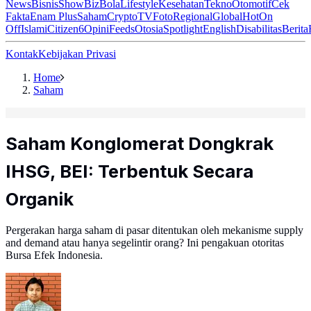
News
Bisnis
ShowBiz
Bola
Lifestyle
Kesehatan
Tekno
Otomotif
Cek
Fakta
Enam Plus
Saham
Crypto
TV
Foto
Regional
Global
Hot
On
Off
Islami
Citizen6
Opini
Feeds
Otosia
Spotlight
English
Disabilitas
Berita
Kontak
Kebijakan Privasi
Home
Saham
Saham Konglomerat Dongkrak
IHSG, BEI: Terbentuk Secara
Organik
Pergerakan harga saham di pasar ditentukan oleh mekanisme supply
and demand atau hanya segelintir orang? Ini pengakuan otoritas
Bursa Efek Indonesia.