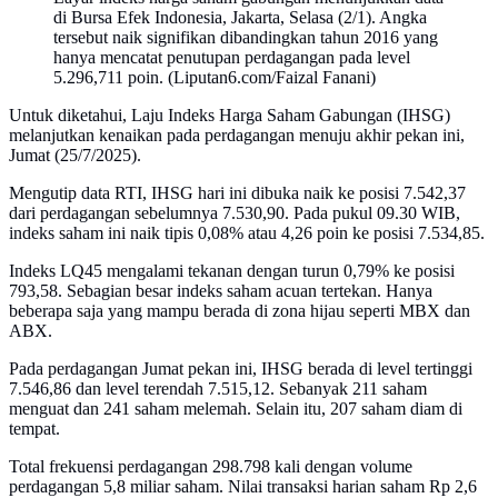
di Bursa Efek Indonesia, Jakarta, Selasa (2/1). Angka
tersebut naik signifikan dibandingkan tahun 2016 yang
hanya mencatat penutupan perdagangan pada level
5.296,711 poin. (Liputan6.com/Faizal Fanani)
Untuk diketahui, Laju Indeks Harga Saham Gabungan (IHSG)
melanjutkan kenaikan pada perdagangan menuju akhir pekan ini,
Jumat (25/7/2025).
Mengutip data RTI, IHSG hari ini dibuka naik ke posisi 7.542,37
dari perdagangan sebelumnya 7.530,90. Pada pukul 09.30 WIB,
indeks saham ini naik tipis 0,08% atau 4,26 poin ke posisi 7.534,85.
Indeks LQ45 mengalami tekanan dengan turun 0,79% ke posisi
793,58. Sebagian besar indeks saham acuan tertekan. Hanya
beberapa saja yang mampu berada di zona hijau seperti MBX dan
ABX.
Pada perdagangan Jumat pekan ini, IHSG berada di level tertinggi
7.546,86 dan level terendah 7.515,12. Sebanyak 211 saham
menguat dan 241 saham melemah. Selain itu, 207 saham diam di
tempat.
Total frekuensi perdagangan 298.798 kali dengan volume
perdagangan 5,8 miliar saham. Nilai transaksi harian saham Rp 2,6