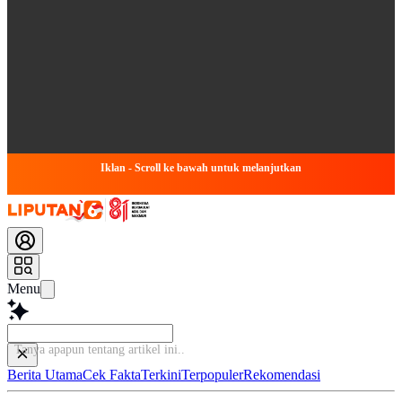
Iklan - Scroll ke bawah untuk melanjutkan
Menu
Tanya apapun tentang ar
Berita Utama
Cek Fakta
Terkini
Terpopuler
Rekomendasi