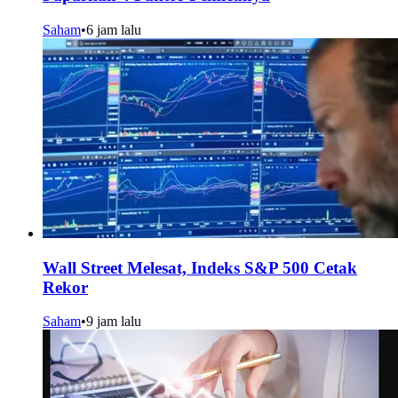
Saham
•
6 jam lalu
Wall Street Melesat, Indeks S&P 500 Cetak
Rekor
Saham
•
9 jam lalu