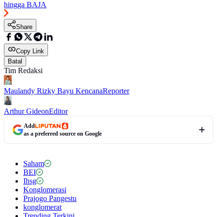
hingga BAJA
Share
Copy Link
Batal
Tim Redaksi
Maulandy Rizky Bayu Kencana
Reporter
Arthur Gideon
Editor
Add
as a preferred source on Google
Saham
BEI
Ihsg
Konglomerasi
Prajogo Pangestu
konglomerat
Trending Terkini