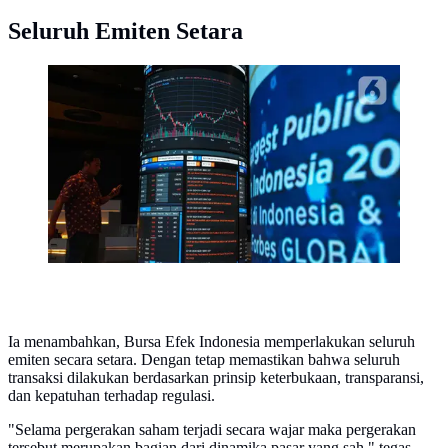
Seluruh Emiten Setara
Transaksi perdagangan mencapai Rp14,44 triliun dari
33,3 miliar saham yang diperdagangkan.
(Liputan6.com/Angga Yuniar)
Ia menambahkan, Bursa Efek Indonesia memperlakukan seluruh
emiten secara setara. Dengan tetap memastikan bahwa seluruh
transaksi dilakukan berdasarkan prinsip keterbukaan, transparansi,
dan kepatuhan terhadap regulasi.
"Selama pergerakan saham terjadi secara wajar maka pergerakan
tersebut merupakan bagian dari dinamika pasar yang sah," tegas