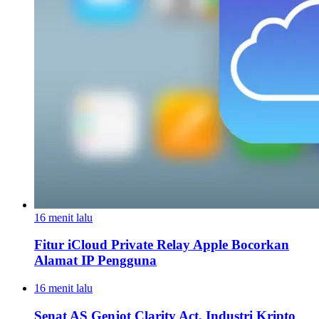
16 menit lalu
Fitur iCloud Private Relay Apple Bocorkan
Alamat IP Pengguna
16 menit lalu
Senat AS Genjot Clarity Act, Industri Kripto