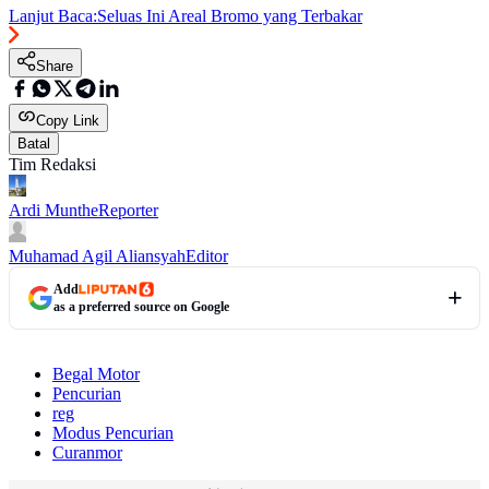
Lanjut Baca:
Seluas Ini Areal Bromo yang Terbakar
Share
Copy Link
Batal
Tim Redaksi
Ardi Munthe
Reporter
Muhamad Agil Aliansyah
Editor
Add
as a preferred source on Google
Begal Motor
Pencurian
reg
Modus Pencurian
Curanmor