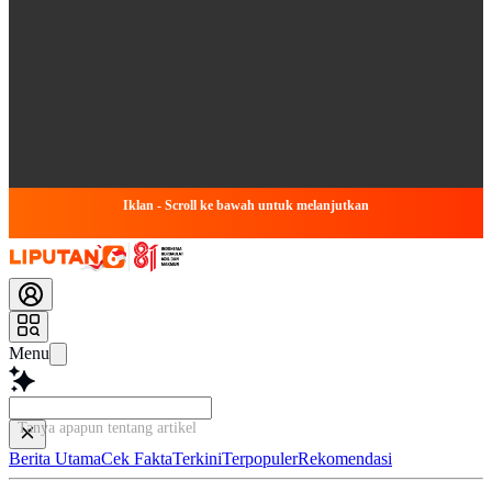
Iklan - Scroll ke bawah untuk melanjutkan
Menu
Tanya apapun tentang artikel ini...
Berita Utama
Cek Fakta
Terkini
Terpopuler
Rekomendasi