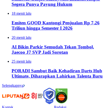
Segera Punya Payung Hukum
18 menit lalu
Emiten GOOD Kantongi Penjualan Rp 7,26
Triliun hingga Semester I 2026
20 menit lalu
AI Bikin Parkir Semudah Tekan Tombol,
Jaecoo J7 SVP Jadi Sorotan
25 menit lalu
PORADI Sambut Baik Kehadiran Darts Hub
Ultimate, Diharapkan Lahirkan Talenta Baru
Selengkapnya
Kontak
Redaksi