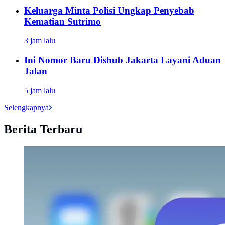
Keluarga Minta Polisi Ungkap Penyebab
Kematian Sutrimo
3 jam lalu
Ini Nomor Baru Dishub Jakarta Layani Aduan
Jalan
5 jam lalu
Selengkapnya
Berita Terbaru