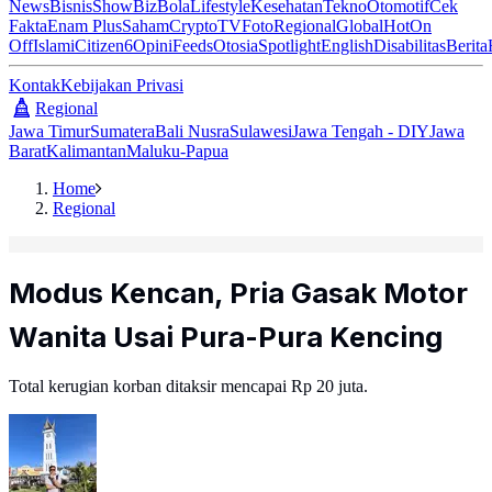
News
Bisnis
ShowBiz
Bola
Lifestyle
Kesehatan
Tekno
Otomotif
Cek
Fakta
Enam Plus
Saham
Crypto
TV
Foto
Regional
Global
Hot
On
Off
Islami
Citizen6
Opini
Feeds
Otosia
Spotlight
English
Disabilitas
Berita
Kontak
Kebijakan Privasi
Regional
Jawa Timur
Sumatera
Bali Nusra
Sulawesi
Jawa Tengah - DIY
Jawa
Barat
Kalimantan
Maluku-Papua
Home
Regional
Modus Kencan, Pria Gasak Motor
Wanita Usai Pura-Pura Kencing
Total kerugian korban ditaksir mencapai Rp 20 juta.