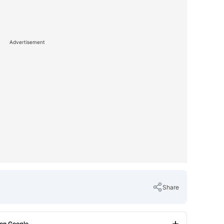
Advertisement
Share
 on Google