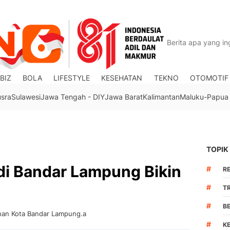
BIZ
BOLA
LIFESTYLE
KESEHATAN
TEKNO
OTOMOTIF
usra
Sulawesi
Jawa Tengah - DIY
Jawa Barat
Kalimantan
Maluku-Papua
TOPIK
 di Bandar Lampung Bikin
#
R
#
TR
#
B
nan Kota Bandar Lampung.a
#
K