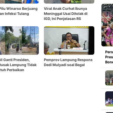
Pilu Winarso Berjuang
Viral Anak Curhat Ibunya
n Infeksi Tulang
Meninggal Usai Ditolak di
IGD, Ini Penjelasan RS
Pers
Pre
li Ganti Presiden,
Pemprov Lampung Respons
Bone
Rusak Lampung Tidak
Dedi Mulyadi soal Begal
tuh Perbaikan