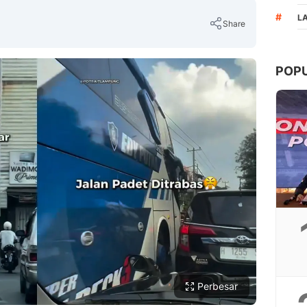
#
L
Share
POP
Copy Link
Perbesar