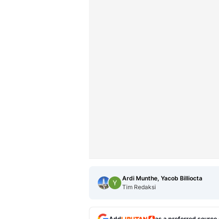
Ardi Munthe, Yacob Billiocta
Tim Redaksi
Add
as a preferred source