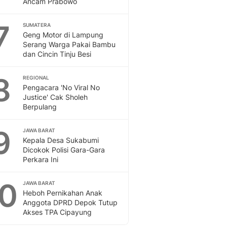
Ancam Prabowo
Sport
Berita Bola Terkini, Ja
7
Klasemen, Hasil Liga
SUMATERA
Geng Motor di Lampung
Serang Warga Pakai Bambu
dan Cincin Tinju Besi
8
REGIONAL
Pengacara 'No Viral No
Justice' Cak Sholeh
Berpulang
9
JAWA BARAT
Kepala Desa Sukabumi
Dicokok Polisi Gara-Gara
Perkara Ini
10
JAWA BARAT
Heboh Pernikahan Anak
Anggota DPRD Depok Tutup
Akses TPA Cipayung