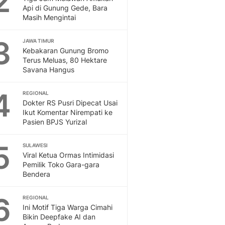
2
Feeds
Api di Gunung Gede, Bara
Masih Mengintai
Feeds Liputan6: Kumpul
Terbaru Harian
3
JAWA TIMUR
Otosia
Kebakaran Gunung Bromo
Otosia
Terus Meluas, 80 Hektare
Spotlight
Savana Hangus
Berita Terkini, Kabar Te
Dan Dunia - Liputan6.
4
REGIONAL
English
Dokter RS Pusri Dipecat Usai
Exploring Knowledge, T
Ikut Komentar Nirempati ke
Pasien BPJS Yurizal
En.Liputan6.com
Disabilitas
5
Disabilitas Berita Terkini
SULAWESI
Viral Ketua Ormas Intimidasi
Harian, Berita Terbaru,
Pemilik Toko Gara-gara
Berita
Bendera
Berita Hari Ini Politik,
Health
6
REGIONAL
Kabar Berita Terbaru D
Ini Motif Tiga Warga Cimahi
Diet, Herbal Terbaik
Bikin Deepfake AI dan