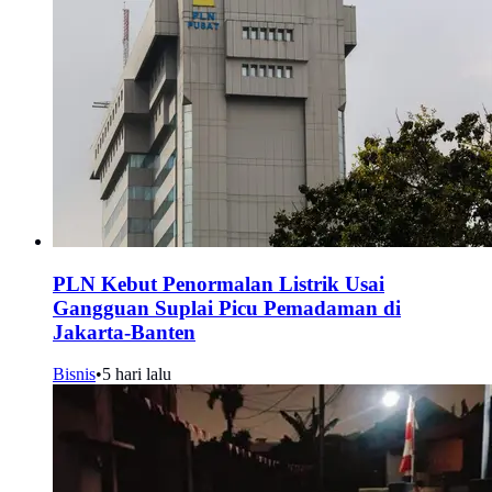
PLN Kebut Penormalan Listrik Usai
Gangguan Suplai Picu Pemadaman di
Jakarta-Banten
Bisnis
•
5 hari lalu