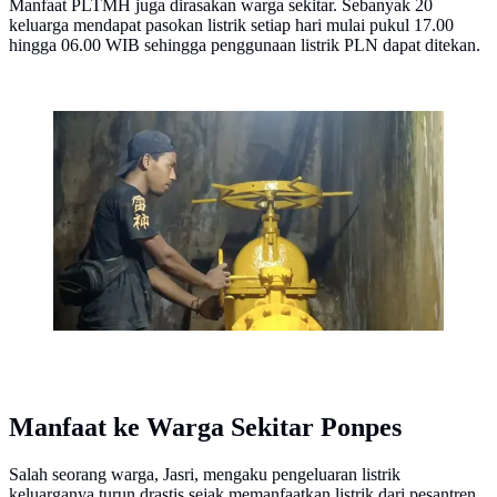
Manfaat PLTMH juga dirasakan warga sekitar. Sebanyak 20
keluarga mendapat pasokan listrik setiap hari mulai pukul 17.00
hingga 06.00 WIB sehingga penggunaan listrik PLN dapat ditekan.
Kisah Ponpes di Lampung Timur Mandiri Listrik 32
Tahun, Santri hingga Warga Nikmati Energi dari
Bendungan
Manfaat ke Warga Sekitar Ponpes
Salah seorang warga, Jasri, mengaku pengeluaran listrik
keluarganya turun drastis sejak memanfaatkan listrik dari pesantren.