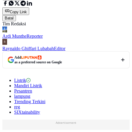
Copy Link
Batal
Tim Redaksi
Ardi Munthe
Reporter
Raynaldo Ghiffari Lubabah
Editor
Add
as a preferred source on Google
Listrik
Mandiri Listrik
Pesantren
lampung
Trending Terkini
reg
SIXtainability
Advertisement