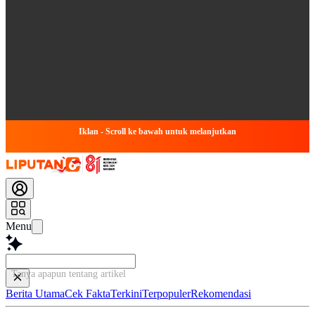
Iklan - Scroll ke bawah untuk melanjutkan
Menu
Tanya apapun tentang artikel ini...
Berita Utama
Cek Fakta
Terkini
Terpopuler
Rekomendasi