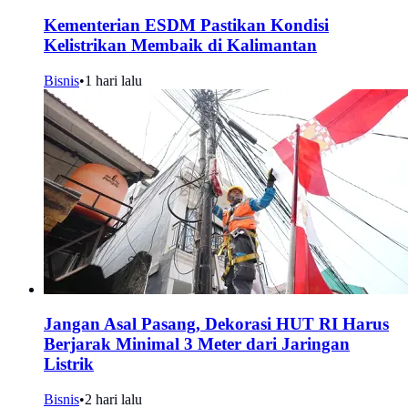
Kementerian ESDM Pastikan Kondisi
Kelistrikan Membaik di Kalimantan
Bisnis
•
1 hari lalu
Jangan Asal Pasang, Dekorasi HUT RI Harus
Berjarak Minimal 3 Meter dari Jaringan
Listrik
Bisnis
•
2 hari lalu