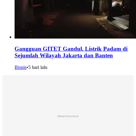
Gangguan GITET Gandul, Listrik Padam di
Sejumlah Wilayah Jakarta dan Banten
Bisnis
•
5 hari lalu
Advertisement