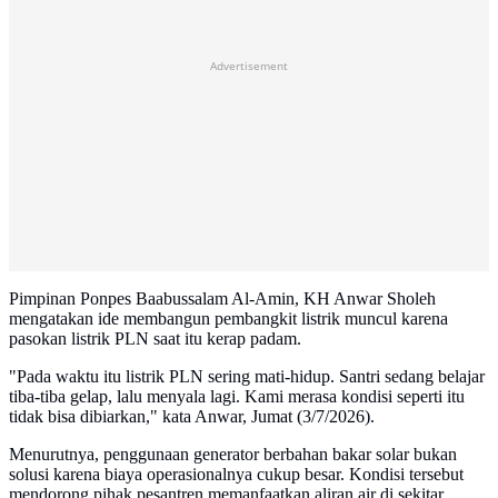
Advertisement
Pimpinan Ponpes Baabussalam Al-Amin, KH Anwar Sholeh
mengatakan ide membangun pembangkit listrik muncul karena
pasokan listrik PLN saat itu kerap padam.
"Pada waktu itu listrik PLN sering mati-hidup. Santri sedang belajar
tiba-tiba gelap, lalu menyala lagi. Kami merasa kondisi seperti itu
tidak bisa dibiarkan," kata Anwar, Jumat (3/7/2026).
Menurutnya, penggunaan generator berbahan bakar solar bukan
solusi karena biaya operasionalnya cukup besar. Kondisi tersebut
mendorong pihak pesantren memanfaatkan aliran air di sekitar