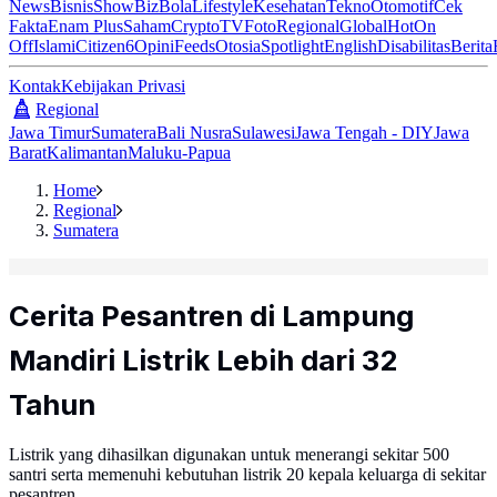
News
Bisnis
ShowBiz
Bola
Lifestyle
Kesehatan
Tekno
Otomotif
Cek
Fakta
Enam Plus
Saham
Crypto
TV
Foto
Regional
Global
Hot
On
Off
Islami
Citizen6
Opini
Feeds
Otosia
Spotlight
English
Disabilitas
Berita
Kontak
Kebijakan Privasi
Regional
Jawa Timur
Sumatera
Bali Nusra
Sulawesi
Jawa Tengah - DIY
Jawa
Barat
Kalimantan
Maluku-Papua
Home
Regional
Sumatera
Cerita Pesantren di Lampung
Mandiri Listrik Lebih dari 32
Tahun
Listrik yang dihasilkan digunakan untuk menerangi sekitar 500
santri serta memenuhi kebutuhan listrik 20 kepala keluarga di sekitar
pesantren.