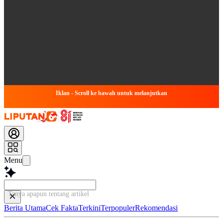
Iklan - Scroll ke bawah untuk melanjutkan
Menu
Tanya apapun tentang artikel ini...
Berita Utama
Cek Fakta
Terkini
Terpopuler
Rekomendasi