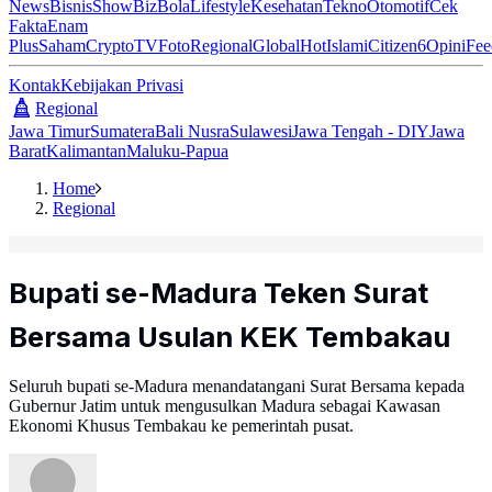
News
Bisnis
ShowBiz
Bola
Lifestyle
Kesehatan
Tekno
Otomotif
Cek
Fakta
Enam
Plus
Saham
Crypto
TV
Foto
Regional
Global
Hot
Islami
Citizen6
Opini
Fee
Kontak
Kebijakan Privasi
Regional
Jawa Timur
Sumatera
Bali Nusra
Sulawesi
Jawa Tengah - DIY
Jawa
Barat
Kalimantan
Maluku-Papua
Home
Regional
Bupati se-Madura Teken Surat
Bersama Usulan KEK Tembakau
Seluruh bupati se-Madura menandatangani Surat Bersama kepada
Gubernur Jatim untuk mengusulkan Madura sebagai Kawasan
Ekonomi Khusus Tembakau ke pemerintah pusat.