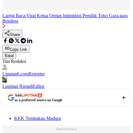
Lanjut Baca:
Viral Ketua Ormas Intimidasi Pemilik Toko Gara-gara
Bendera
Share
Copy Link
Batal
Tim Redaksi
Liputan6.com
Reporter
Luqman Rimadi
Editor
Add
as a preferred source on Google
KEK Tembakau Madura
Advertisement