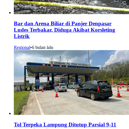
Bar dan Arena Biliar di Panjer Denpasar
Ludes Terbakar, Diduga Akibat Korsleting
Listrik
Regional
•
6 bulan lalu
Tol Terpeka Lampung Ditutup Parsial 9-11