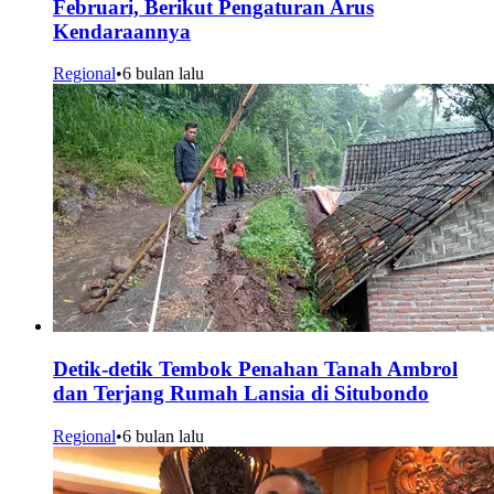
Februari, Berikut Pengaturan Arus
Kendaraannya
Regional
•
6 bulan lalu
Detik-detik Tembok Penahan Tanah Ambrol
dan Terjang Rumah Lansia di Situbondo
Regional
•
6 bulan lalu