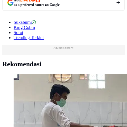
Add
as a preferred source on Google
Sukabumi
King Cobra
Sorot
Trending Terkini
Advertisement
Rekomendasi