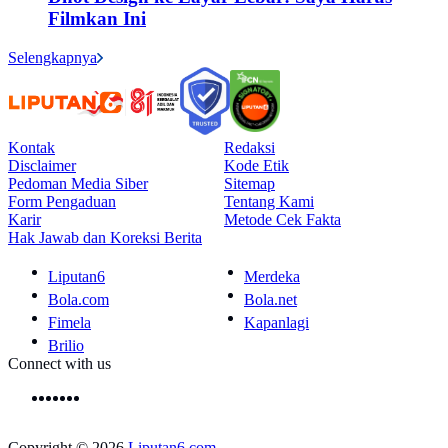
Filmkan Ini
Selengkapnya
Kontak
Redaksi
Disclaimer
Kode Etik
Pedoman Media Siber
Sitemap
Form Pengaduan
Tentang Kami
Karir
Metode Cek Fakta
Hak Jawab dan Koreksi Berita
Liputan6
Merdeka
Bola.com
Bola.net
Fimela
Kapanlagi
Brilio
Connect with us
Copyright © 2026
Liputan6.com