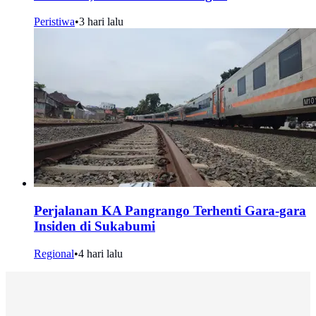
Peristiwa
•
3 hari lalu
Perjalanan KA Pangrango Terhenti Gara-gara
Insiden di Sukabumi
Regional
•
4 hari lalu