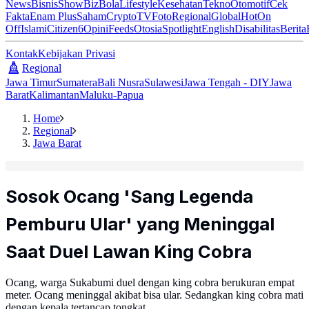
News
Bisnis
ShowBiz
Bola
Lifestyle
Kesehatan
Tekno
Otomotif
Cek
Fakta
Enam Plus
Saham
Crypto
TV
Foto
Regional
Global
Hot
On
Off
Islami
Citizen6
Opini
Feeds
Otosia
Spotlight
English
Disabilitas
Berita
Kontak
Kebijakan Privasi
Regional
Jawa Timur
Sumatera
Bali Nusra
Sulawesi
Jawa Tengah - DIY
Jawa
Barat
Kalimantan
Maluku-Papua
Home
Regional
Jawa Barat
Sosok Ocang 'Sang Legenda
Pemburu Ular' yang Meninggal
Saat Duel Lawan King Cobra
Ocang, warga Sukabumi duel dengan king cobra berukuran empat
meter. Ocang meninggal akibat bisa ular. Sedangkan king cobra mati
dengan kepala tertancap tongkat.