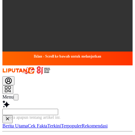
Iklan - Scroll ke bawah untuk melanjutkan
Menu
Tanya apapun tentang artikel ini...
Berita Utama
Cek Fakta
Terkini
Terpopuler
Rekomendasi