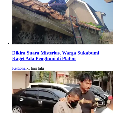
Dikira Suara Misterius, Warga Sukabumi
Kaget Ada Penghuni di Plafon
Regional
•
1 hari lalu