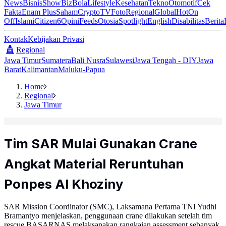
News
Bisnis
ShowBiz
Bola
Lifestyle
Kesehatan
Tekno
Otomotif
Cek
Fakta
Enam Plus
Saham
Crypto
TV
Foto
Regional
Global
Hot
On
Off
Islami
Citizen6
Opini
Feeds
Otosia
Spotlight
English
Disabilitas
Berita
Kontak
Kebijakan Privasi
Regional
Jawa Timur
Sumatera
Bali Nusra
Sulawesi
Jawa Tengah - DIY
Jawa
Barat
Kalimantan
Maluku-Papua
Home
Regional
Jawa Timur
Tim SAR Mulai Gunakan Crane
Angkat Material Reruntuhan
Ponpes Al Khoziny
SAR Mission Coordinator (SMC), Laksamana Pertama TNI Yudhi
Bramantyo menjelaskan, penggunaan crane dilakukan setelah tim
rescue BASARNAS melaksanakan rangkaian assessment sebanyak