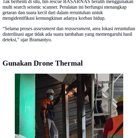
Tak berhenti di situ, tim rescue BASARNAS beralih menggunakan
multi search seismic scanner. Peralatan ini berfungsi menangkap
getaran dan suara kecil dari dalam reruntuhan untuk
mengidentifikasi kemungkinan adanya korban hidup.
“Selama proses
assessment
dan
reassessment
, area lokasi reruntuhan
disterilisasi agar tidak ada suara tambahan yang memengaruhi hasil
deteksi,” ujar Bramantyo.
Gunakan Drone Thermal
Tim SAR gabungan mulai mengerahkan alat berat
berupa crane untuk memindahkan material reruntuhan
dari bagian atas reruntuhan bangunan.
(Liputan6.com/Dian)