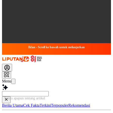
Iklan - Scroll ke bawah untuk melanjutkan
Menu
Tanya apapun tentang artikel ini...
Berita Utama
Cek Fakta
Terkini
Terpopuler
Rekomendasi