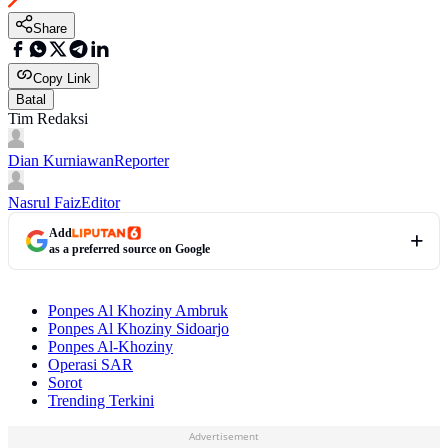
Share
Copy Link
Batal
Tim Redaksi
Dian Kurniawan
Reporter
Nasrul Faiz
Editor
Add
as a preferred source on Google
Ponpes Al Khoziny Ambruk
Ponpes Al Khoziny Sidoarjo
Ponpes Al-Khoziny
Operasi SAR
Sorot
Trending Terkini
Advertisement