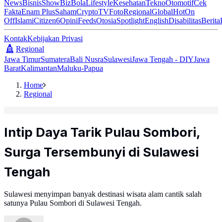
News
Bisnis
ShowBiz
Bola
Lifestyle
Kesehatan
Tekno
Otomotif
Cek
Fakta
Enam Plus
Saham
Crypto
TV
Foto
Regional
Global
Hot
On
Off
Islami
Citizen6
Opini
Feeds
Otosia
Spotlight
English
Disabilitas
Berita
Kontak
Kebijakan Privasi
Regional
Jawa Timur
Sumatera
Bali Nusra
Sulawesi
Jawa Tengah - DIY
Jawa
Barat
Kalimantan
Maluku-Papua
Home
Regional
Intip Daya Tarik Pulau Sombori,
Surga Tersembunyi di Sulawesi
Tengah
Sulawesi menyimpan banyak destinasi wisata alam cantik salah
satunya Pulau Sombori di Sulawesi Tengah.