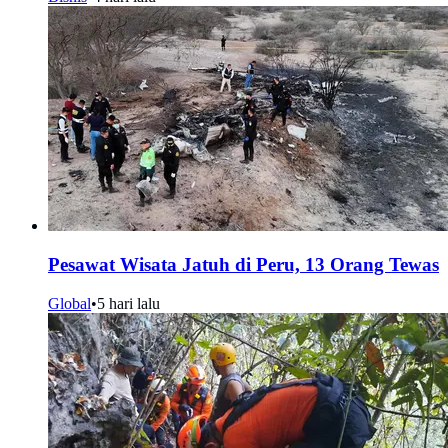
Pesawat Wisata Jatuh di Peru, 13 Orang Tewas
Global
•
5 hari lalu