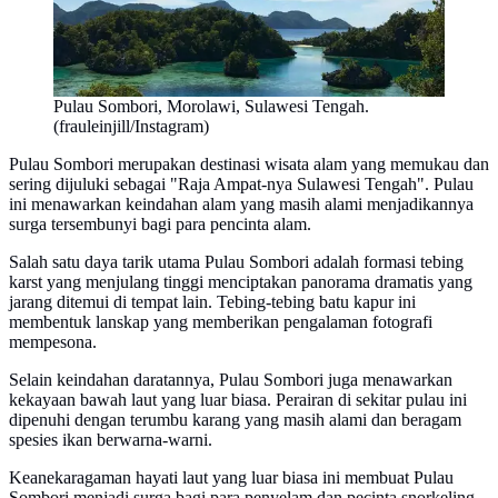
Pulau Sombori, Morolawi, Sulawesi Tengah.
(frauleinjill/Instagram)
​Pulau Sombori merupakan destinasi wisata alam yang memukau dan
sering dijuluki sebagai "Raja Ampat-nya Sulawesi Tengah". Pulau
ini menawarkan keindahan alam yang masih alami menjadikannya
surga tersembunyi bagi para pencinta alam.
Salah satu daya tarik utama Pulau Sombori adalah formasi tebing
karst yang menjulang tinggi menciptakan panorama dramatis yang
jarang ditemui di tempat lain. Tebing-tebing batu kapur ini
membentuk lanskap yang memberikan pengalaman fotografi
mempesona.
Selain keindahan daratannya, Pulau Sombori juga menawarkan
kekayaan bawah laut yang luar biasa. Perairan di sekitar pulau ini
dipenuhi dengan terumbu karang yang masih alami dan beragam
spesies ikan berwarna-warni.
Keanekaragaman hayati laut yang luar biasa ini membuat Pulau
Sombori menjadi surga bagi para penyelam dan pecinta snorkeling.