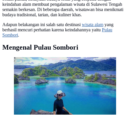
keindahan alam membuat pengalaman wisata di Sulawesi Tengah
semakin berkesan. Di beberapa daerah, wisatawan bisa menikmati
budaya tradisional, tarian, dan kuliner khas.
Adapun belakangan ini salah satu destinasi
wisata alam
yang
berhasil mencuri perhatian karena keindahannya yaitu
Pulau
Sombori
.
Mengenal Pulau Sombori
Sombori merupakan gugusan pulau perawan yang tak
kalah eksotis dari Raja Ampat dan Kepulauan Mandeh.
Foto: Andi Jatmiko/ Liputan6.com.