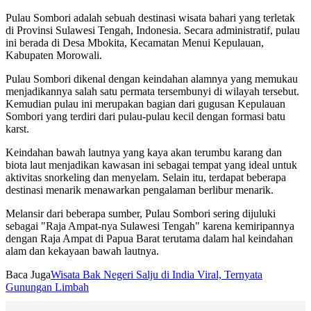
Pulau Sombori adalah sebuah destinasi wisata bahari yang terletak
di Provinsi Sulawesi Tengah, Indonesia. Secara administratif, pulau
ini berada di Desa Mbokita, Kecamatan Menui Kepulauan,
Kabupaten Morowali.
Pulau Sombori dikenal dengan keindahan alamnya yang memukau
menjadikannya salah satu permata tersembunyi di wilayah tersebut.
Kemudian pulau ini merupakan bagian dari gugusan Kepulauan
Sombori yang terdiri dari pulau-pulau kecil dengan formasi batu
karst.
Keindahan bawah lautnya yang kaya akan terumbu karang dan
biota laut menjadikan kawasan ini sebagai tempat yang ideal untuk
aktivitas snorkeling dan menyelam. Selain itu, terdapat beberapa
destinasi menarik menawarkan pengalaman berlibur menarik.
Melansir dari beberapa sumber, Pulau Sombori sering dijuluki
sebagai "Raja Ampat-nya Sulawesi Tengah" karena kemiripannya
dengan Raja Ampat di Papua Barat terutama dalam hal keindahan
alam dan kekayaan bawah lautnya.
Baca Juga
Wisata Bak Negeri Salju di India Viral, Ternyata
Gunungan Limbah