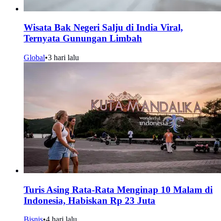
Wisata Bak Negeri Salju di India Viral,
Ternyata Gunungan Limbah
Global
•
3 hari lalu
Turis Asing Rata-Rata Menginap 10 Malam di
Indonesia, Habiskan Rp 23 Juta
Bisnis
•
4 hari lalu