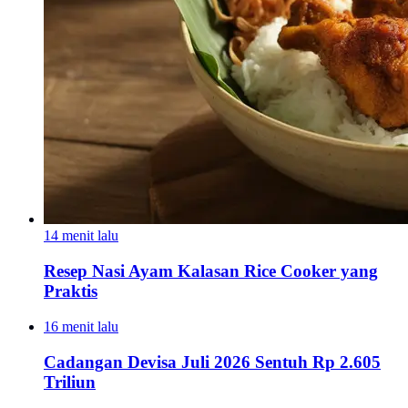
14 menit lalu
Resep Nasi Ayam Kalasan Rice Cooker yang
Praktis
16 menit lalu
Cadangan Devisa Juli 2026 Sentuh Rp 2.605
Triliun