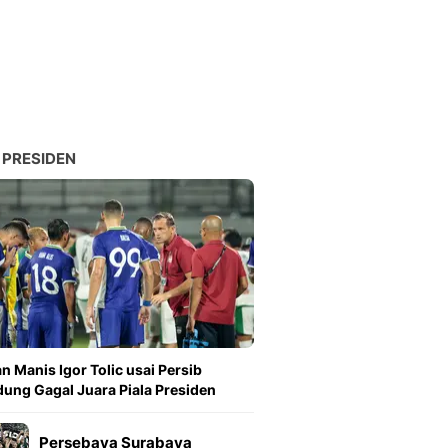
Sport
Berita Bola Terkini, Ja
Klasemen, Hasil Liga
 PRESIDEN
n Manis Igor Tolic usai Persib
ung Gagal Juara Piala Presiden
Persebaya Surabaya