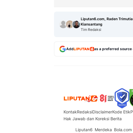
Liputan6.com, Raden Trimutia
Kiansantang
Tim Redaksi
Add
as a preferred source
Kontak
Redaksi
Disclaimer
Kode Etik
P
Hak Jawab dan Koreksi Berita
Liputan6
Merdeka
Bola.com