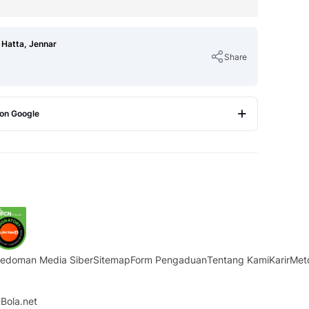
 Hatta, Jennar
Share
 on Google
Copy Link
edoman Media Siber
Sitemap
Form Pengaduan
Tentang Kami
Karir
Met
Bola.net