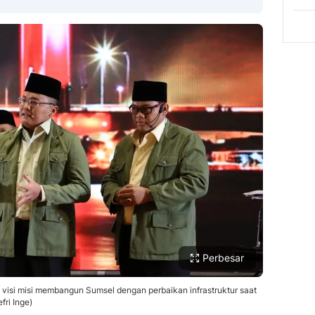
Copy Link
Perbesar
isi misi membangun Sumsel dengan perbaikan infrastruktur saat
fri Inge)