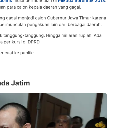
olitik
mulai bermunculan di
Pilkada Serentak 2018
.
an para calon kepala daerah yang gagal.
yang gagal menjadi calon Gubernur Jawa Timur karena
 bermunculan pengakuan lain dari berbagai daerah.
tak tanggung-tanggung. Hingga miliaran rupiah. Ada
a per kursi di DPRD.
ncuat ke publik:
kada Jatim