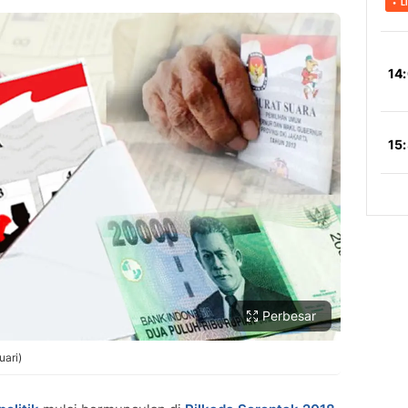
Copy Link
Perbesar
uari)