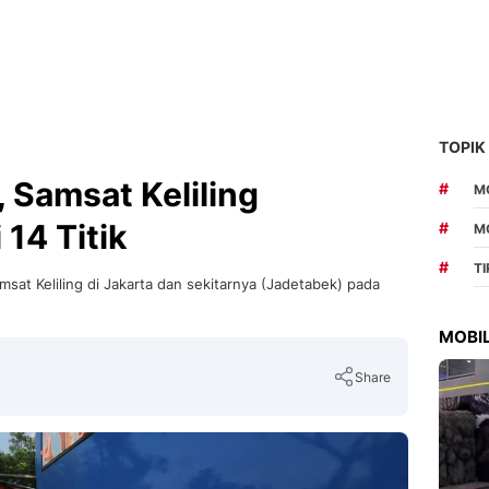
TOPIK
, Samsat Keliling
#
MO
14 Titik
#
M
#
T
msat Keliling di Jakarta dan sekitarnya (Jadetabek) pada
MOBIL
Share