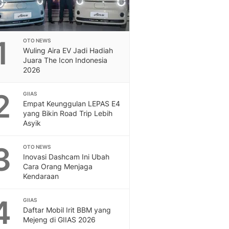
1
OTO NEWS
Wuling Aira EV Jadi Hadiah
Juara The Icon Indonesia
2026
2
GIIAS
Empat Keunggulan LEPAS E4
yang Bikin Road Trip Lebih
Asyik
3
OTO NEWS
Inovasi Dashcam Ini Ubah
Cara Orang Menjaga
Kendaraan
4
GIIAS
Daftar Mobil Irit BBM yang
Mejeng di GIIAS 2026