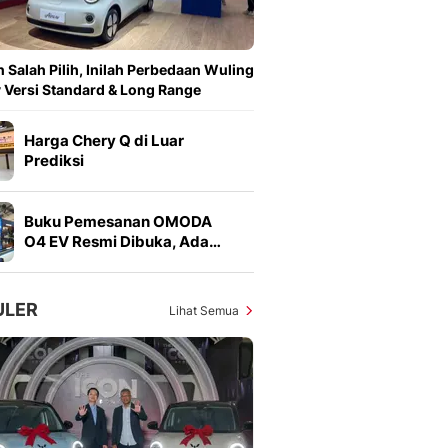
 Salah Pilih, Inilah Perbedaan Wuling
v Versi Standard & Long Range
Harga Chery Q di Luar
Prediksi
Buku Pemesanan OMODA
O4 EV Resmi Dibuka, Ada…
ULER
Lihat Semua