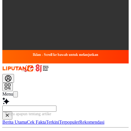
Iklan - Scroll ke bawah untuk melanjutkan
Menu
Tanya apapun tentang artikel ini...
Berita Utama
Cek Fakta
Terkini
Terpopuler
Rekomendasi