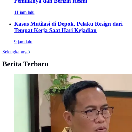
Pemiliknya dan Berizin Resmi
11 jam lalu
Kasus Mutilasi di Depok, Pelaku Resign dari
Tempat Kerja Saat Hari Kejadian
9 jam lalu
Selengkapnya
Berita Terbaru