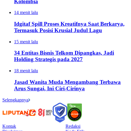
Kolombia
14 menit lalu
Idgitaf Spill Proses Kreatifnya Saat Berkarya,
Termasuk Posisi Krusial Judul Lagu
15 menit lalu
34 Entitas Bisnis Telkom Dipangkas, Jadi
Holding Strategis pada 2027
18 menit lalu
Jasad Wanita Muda Mengambang Terbawa
Arus Sungai, Ini Ciri-Cirinya
Selengkapnya
Kontak
Redaksi