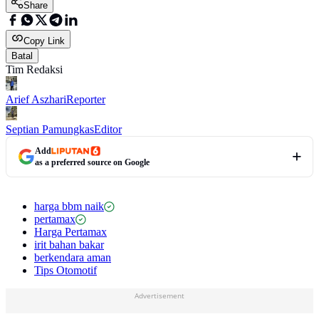
Share
Copy Link
Batal
Tim Redaksi
Arief Aszhari
Reporter
Septian Pamungkas
Editor
Add
as a preferred source on Google
harga bbm naik
pertamax
Harga Pertamax
irit bahan bakar
berkendara aman
Tips Otomotif
Advertisement