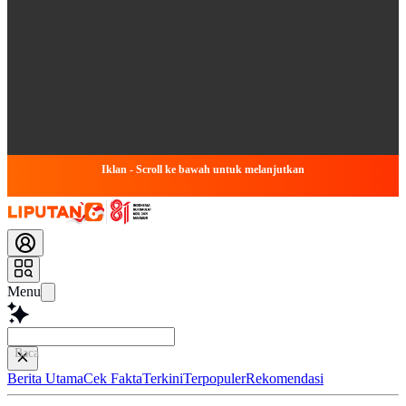
Iklan - Scroll ke bawah untuk melanjutkan
Menu
Baca lebih cepat.
Berita Utama
Cek Fakta
Terkini
Terpopuler
Rekomendasi