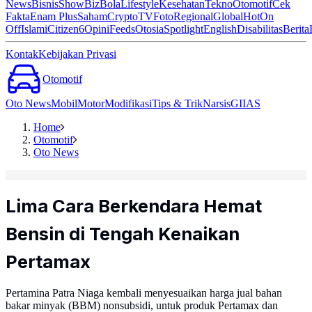
News
Bisnis
ShowBiz
Bola
Lifestyle
Kesehatan
Tekno
Otomotif
Cek
Fakta
Enam Plus
Saham
Crypto
TV
Foto
Regional
Global
Hot
On
Off
Islami
Citizen6
Opini
Feeds
Otosia
Spotlight
English
Disabilitas
Berita
Kontak
Kebijakan Privasi
Otomotif
Oto News
Mobil
Motor
Modifikasi
Tips & Trik
Narsis
GIIAS
Home
Otomotif
Oto News
Lima Cara Berkendara Hemat
Bensin di Tengah Kenaikan
Pertamax
Pertamina Patra Niaga kembali menyesuaikan harga jual bahan
bakar minyak (BBM) nonsubsidi, untuk produk Pertamax dan