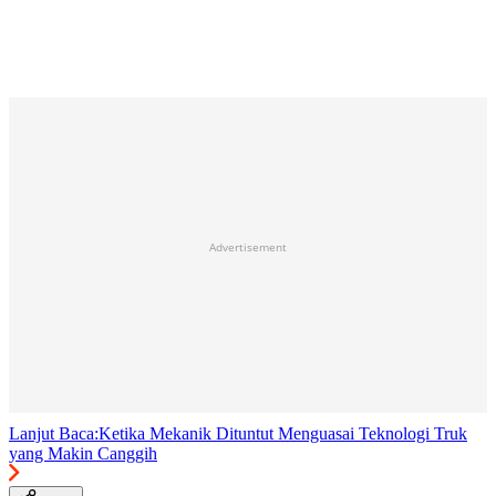
Advertisement
Lanjut Baca:
Ketika Mekanik Dituntut Menguasai Teknologi Truk
yang Makin Canggih