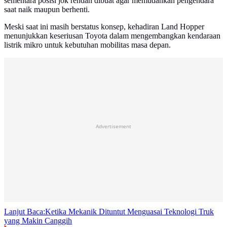
sementara posisi jok rendah dibuat agar memudahkan pengendara
saat naik maupun berhenti.
Meski saat ini masih berstatus konsep, kehadiran Land Hopper
menunjukkan keseriusan Toyota dalam mengembangkan kendaraan
listrik mikro untuk kebutuhan mobilitas masa depan.
Advertisement
Lanjut Baca:
Ketika Mekanik Dituntut Menguasai Teknologi Truk
yang Makin Canggih