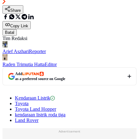
Share
Copy Link
Batal
Tim Redaksi
Arief Aszhari
Reporter
Raden Trimutia Hatta
Editor
Add
as a preferred source on Google
Kendaraan Listrik
Toyota
Toyota Land Hopper
kendaraan listrik roda tiga
Land Rover
Advertisement