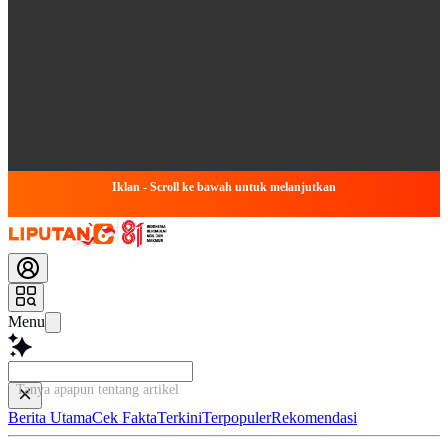
Iklan - Scroll ke bawah untuk melanjutkan
Menu
Tanya apapun tentang artikel ini...
Berita Utama
Cek Fakta
Terkini
Terpopuler
Rekomendasi