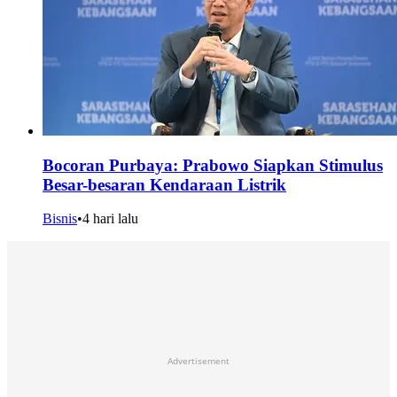
Bocoran Purbaya: Prabowo Siapkan Stimulus
Besar-besaran Kendaraan Listrik
Bisnis
•
4 hari lalu
Advertisement