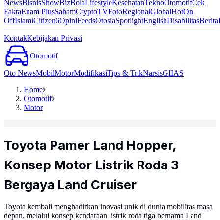
News
Bisnis
ShowBiz
Bola
Lifestyle
Kesehatan
Tekno
Otomotif
Cek
Fakta
Enam Plus
Saham
Crypto
TV
Foto
Regional
Global
Hot
On
Off
Islami
Citizen6
Opini
Feeds
Otosia
Spotlight
English
Disabilitas
Berita
Kontak
Kebijakan Privasi
Otomotif
Oto News
Mobil
Motor
Modifikasi
Tips & Trik
Narsis
GIIAS
Home
Otomotif
Motor
Toyota Pamer Land Hopper,
Konsep Motor Listrik Roda 3
Bergaya Land Cruiser
Toyota kembali menghadirkan inovasi unik di dunia mobilitas masa
depan, melalui konsep kendaraan listrik roda tiga bernama Land