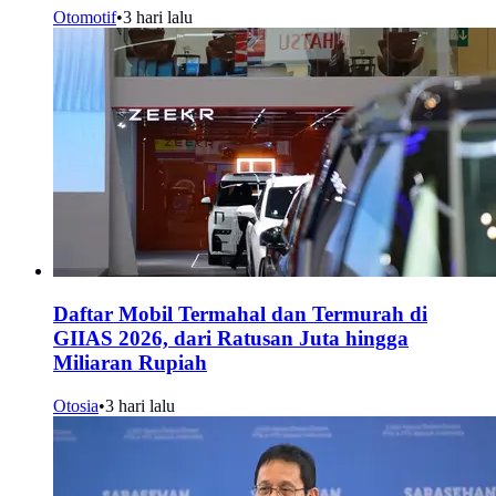
Otomotif
•
3 hari lalu
Daftar Mobil Termahal dan Termurah di
GIIAS 2026, dari Ratusan Juta hingga
Miliaran Rupiah
Otosia
•
3 hari lalu