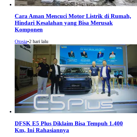
Cara Aman Mencuci Motor Listrik di Rumah,
Hindari Kesalahan yang Bisa Merusak
Komponen
Otosia
•
2 hari lalu
DFSK E5 Plus Diklaim Bisa Tempuh 1.400
Km, Ini Rahasiannya