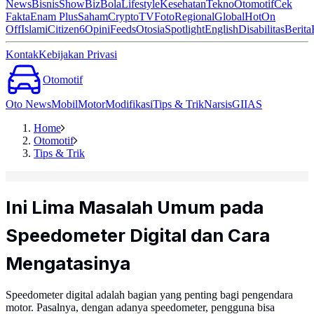
News
Bisnis
ShowBiz
Bola
Lifestyle
Kesehatan
Tekno
Otomotif
Cek
Fakta
Enam Plus
Saham
Crypto
TV
Foto
Regional
Global
Hot
On
Off
Islami
Citizen6
Opini
Feeds
Otosia
Spotlight
English
Disabilitas
Berita
Kontak
Kebijakan Privasi
Otomotif
Oto News
Mobil
Motor
Modifikasi
Tips & Trik
Narsis
GIIAS
Home
Otomotif
Tips & Trik
Ini Lima Masalah Umum pada
Speedometer Digital dan Cara
Mengatasinya
Speedometer digital adalah bagian yang penting bagi pengendara
motor. Pasalnya, dengan adanya speedometer, pengguna bisa