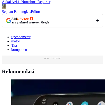
Azkal Azkia Nurrohmat
Reporter
Septian Pamungkas
Editor
Add
as a preferred source on Google
Speedometer
motor
Tips
komponen
Advertisement
Rekomendasi