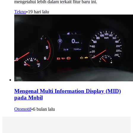
mengetahui lebih dalam terkait fitur baru ini.
Tekno
•
19 hari lalu
Mengenal Multi Information Display (MID)
pada Mobil
Otomotif
•
6 bulan lalu