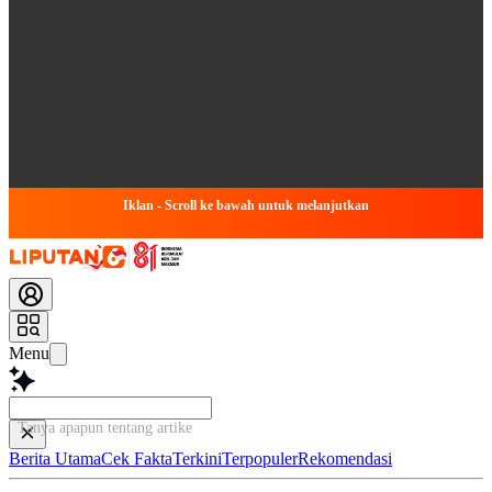
Iklan - Scroll ke bawah untuk melanjutkan
Menu
Tanya apapun tentang artikel ini...
Berita Utama
Cek Fakta
Terkini
Terpopuler
Rekomendasi