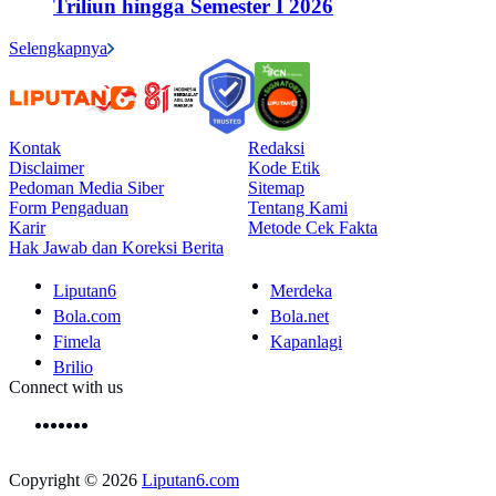
Triliun hingga Semester I 2026
Selengkapnya
Kontak
Redaksi
Disclaimer
Kode Etik
Pedoman Media Siber
Sitemap
Form Pengaduan
Tentang Kami
Karir
Metode Cek Fakta
Hak Jawab dan Koreksi Berita
Liputan6
Merdeka
Bola.com
Bola.net
Fimela
Kapanlagi
Brilio
Connect with us
Copyright © 2026
Liputan6.com