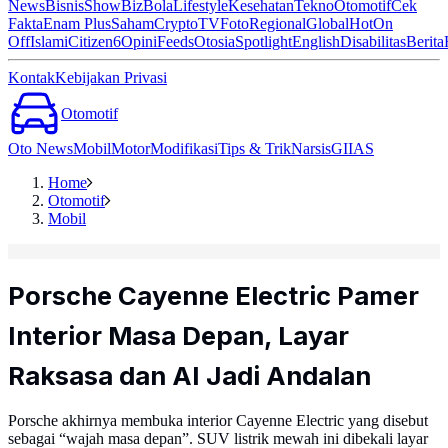
News
Bisnis
ShowBiz
Bola
Lifestyle
Kesehatan
Tekno
Otomotif
Cek
Fakta
Enam Plus
Saham
Crypto
TV
Foto
Regional
Global
Hot
On
Off
Islami
Citizen6
Opini
Feeds
Otosia
Spotlight
English
Disabilitas
Berita
Kontak
Kebijakan Privasi
Otomotif
Oto News
Mobil
Motor
Modifikasi
Tips & Trik
Narsis
GIIAS
Home
Otomotif
Mobil
Porsche Cayenne Electric Pamer
Interior Masa Depan, Layar
Raksasa dan AI Jadi Andalan
Porsche akhirnya membuka interior Cayenne Electric yang disebut
sebagai “wajah masa depan”. SUV listrik mewah ini dibekali layar