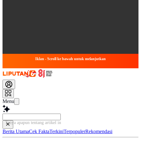
Iklan - Scroll ke bawah untuk melanjutkan
Menu
Tanya apapun tentang artikel ini...
Berita Utama
Cek Fakta
Terkini
Terpopuler
Rekomendasi