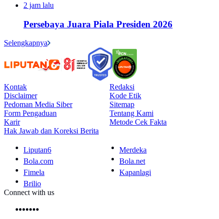
2 jam lalu
Persebaya Juara Piala Presiden 2026
Selengkapnya
Kontak
Redaksi
Disclaimer
Kode Etik
Pedoman Media Siber
Sitemap
Form Pengaduan
Tentang Kami
Karir
Metode Cek Fakta
Hak Jawab dan Koreksi Berita
Liputan6
Merdeka
Bola.com
Bola.net
Fimela
Kapanlagi
Brilio
Connect with us