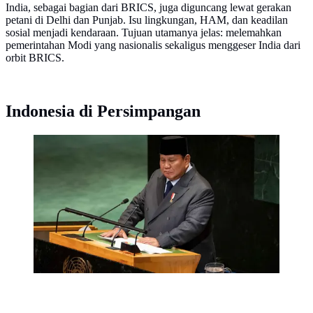
India, sebagai bagian dari BRICS, juga diguncang lewat gerakan
petani di Delhi dan Punjab. Isu lingkungan, HAM, dan keadilan
sosial menjadi kendaraan. Tujuan utamanya jelas: melemahkan
pemerintahan Modi yang nasionalis sekaligus menggeser India dari
orbit BRICS.
Indonesia di Persimpangan
Presiden Prabowo juga mengungkap keprihatinan
mendalam atas tragedi kemanusiaan di Gaza. Ia
menyoroti ribuan korban jiwa, termasuk perempuan
dan anak-anak, serta menyerukan dihentikannya
kekerasan terhadap warga sipil. (AP Photo/Yuki
Iwamura)