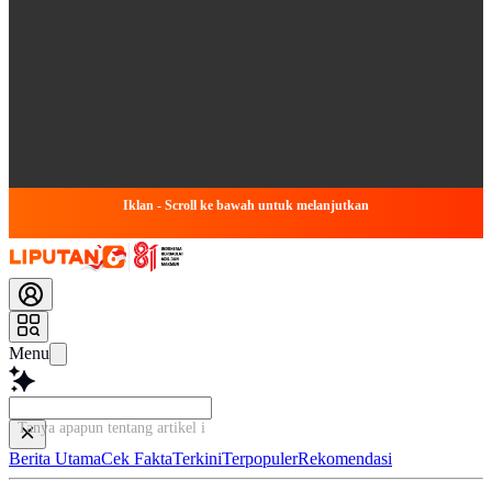
Iklan - Scroll ke bawah untuk melanjutkan
Menu
Tanya apapun tentang artikel ini...
Berita Utama
Cek Fakta
Terkini
Terpopuler
Rekomendasi