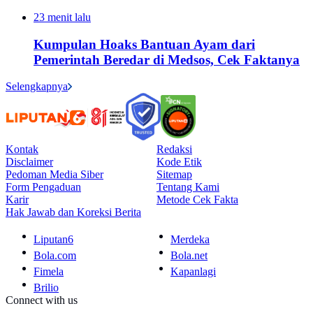
23 menit lalu
Kumpulan Hoaks Bantuan Ayam dari
Pemerintah Beredar di Medsos, Cek Faktanya
Selengkapnya
Kontak
Redaksi
Disclaimer
Kode Etik
Pedoman Media Siber
Sitemap
Form Pengaduan
Tentang Kami
Karir
Metode Cek Fakta
Hak Jawab dan Koreksi Berita
Liputan6
Merdeka
Bola.com
Bola.net
Fimela
Kapanlagi
Brilio
Connect with us