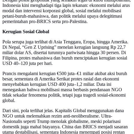
Indonesia kini menghadapi tiga lapis tekanan: ekonomi melalui arus
modal dan intervensi korporasi global, sosial melalui mobilisasi
petani-buruh-mahasiswa, dan politik melalui upaya delegitimasi
pemerintahan pro-BRICS serta pro-Palestina.
Kerugian Sosial Global
Pola serupa juga terlihat di Asia Tenggara, Eropa, hingga Amerika.
Di Nepal, “Gen Z Uprising” menelan kerugian langsung Rp 22,7
miliar dolar AS, disertai turunnya pariwisata hingga 30 persen. Di
Filipina, protes mahasiswa dan buruh menciptakan kerugian sosial
USD 40–120 juta per hari.
Prancis mengalami kerugian €500 juta–€1 miliar akibat aksi buruh
besar, sementara di Amerika Serikat protes rasial dan ekonomi
menyebabkan kerugian USD 400 juta–1,2 miliar. Data ini
menegaskan bahwa mobilisasi massa berbasis pendanaan NGO
tidak sekadar fenomena politik, tetapi juga tragedi sosial-ekonomi
global.
Dari sini, pola terlihat jelas. Kapitalis Global menggunakan dana
NGO untuk melemahkan rezim anti-neoliberalisme. Ultra-
Nasionalis seperti Trump menolak globalisme, meski polarisasi
domestik juga mahal biayanya. China dan BRICS menjadi sasaran
utama destabilisasi, sementara Indonesia menempati posisi rentan