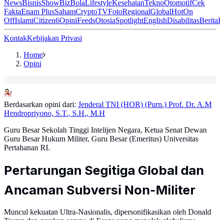
News
Bisnis
ShowBiz
Bola
Lifestyle
Kesehatan
Tekno
Otomotif
Cek
Fakta
Enam Plus
Saham
Crypto
TV
Foto
Regional
Global
Hot
On
Off
Islami
Citizen6
Opini
Feeds
Otosia
Spotlight
English
Disabilitas
Berita
Kontak
Kebijakan Privasi
Home
Opini
Berdasarkan opini dari:
Jenderal TNI (HOR) (Purn.) Prof. Dr. A.M
Hendropriyono, S.T., S.H., M.H
Guru Besar Sekolah Tinggi Intelijen Negara, Ketua Senat Dewan
Guru Besar Hukum Militer, Guru Besar (Emeritus) Universitas
Pertahanan RI.
Pertarungan Segitiga Global dan
Ancaman Subversi Non-Militer
Muncul kekuatan Ultra-Nasionalis, dipersonifikasikan oleh Donald