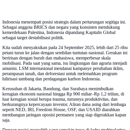
Indonesia menempati posisi strategis dalam pertarungan segitiga ini.
Sebagai anggota BRICS dan negara yang konsisten mendukung
kemerdekaan Palestina, Indonesia dipandang Kapitalis Global
sebagai target destabilisasi politik.
Kita sudah menyaksikan pada 24 September 2025, lebih dari 25 ribu
petani turun ke jalan dengan sembilan tuntutan nasional. Gerakan ini
beririsan dengan buruh dan mahasiswa, memperbesar skala
mobilisasi. Pada saat yang sama, isu lingkungan dan agraria menjadi
amunisi. LSM internasional mendanai kampanye perubahan iklim,
perampasan tanah, dan deforestasi untuk melemahkan program
hilirisasi tambang dan perdagangan karbon Indonesia.
Kerusuhan di Jakarta, Bandung, dan Surabaya menimbulkan
kerugian ekonomi nasional hingga Rp 900 miliar–Rp 1,2 triliun, di
luar kerugian sosial berupa trauma, turunnya produktivitas, dan
berkurangnya kepercayaan investor. Aliran dana asing dari lembaga
seperti NED, IRI, Freedom House, OSF, dan USAID diarahkan
membangun jaringan oposisi permanen yang siap digerakkan kapan
saja.
Dengan posisi geopolitik yang semakin tegas di kubu multipolaritas,