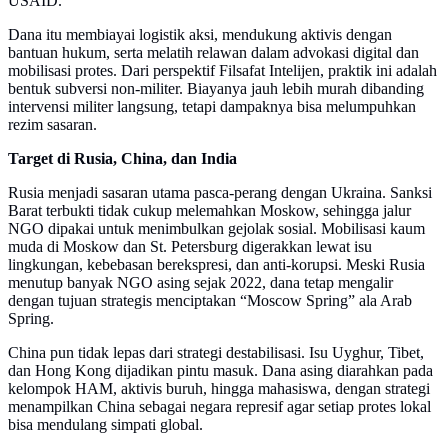
USAID.
Dana itu membiayai logistik aksi, mendukung aktivis dengan
bantuan hukum, serta melatih relawan dalam advokasi digital dan
mobilisasi protes. Dari perspektif Filsafat Intelijen, praktik ini adalah
bentuk subversi non-militer. Biayanya jauh lebih murah dibanding
intervensi militer langsung, tetapi dampaknya bisa melumpuhkan
rezim sasaran.
Target di Rusia, China, dan India
Rusia menjadi sasaran utama pasca-perang dengan Ukraina. Sanksi
Barat terbukti tidak cukup melemahkan Moskow, sehingga jalur
NGO dipakai untuk menimbulkan gejolak sosial. Mobilisasi kaum
muda di Moskow dan St. Petersburg digerakkan lewat isu
lingkungan, kebebasan berekspresi, dan anti-korupsi. Meski Rusia
menutup banyak NGO asing sejak 2022, dana tetap mengalir
dengan tujuan strategis menciptakan “Moscow Spring” ala Arab
Spring.
China pun tidak lepas dari strategi destabilisasi. Isu Uyghur, Tibet,
dan Hong Kong dijadikan pintu masuk. Dana asing diarahkan pada
kelompok HAM, aktivis buruh, hingga mahasiswa, dengan strategi
menampilkan China sebagai negara represif agar setiap protes lokal
bisa mendulang simpati global.