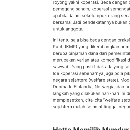
royong yakni koperasi. Beda denga
pemegang saham, koperasi semangatn
apabila dalam sekelompok orang se
bersama. Jadi pendekatannya bukan p
untuk anggota.
Ini tentu saja bisa beda dengan prak
Putih (KMP) yang dikembangkan peme
berupa pinjaman dana dari pemerinta
merupakan varian atau komodifikasi da
sawwab. Yang pasti tidak ada yang se
Ide koperasi sebenarnya juga pola p
negara sejahtera (welfare state). Mode
Denmark, Finlandia, Norwegia, dan n
langkah yang dilakukan hari-hari ini
memplesetkan, cita-cita “welfare state
sejahtera malah selamat tinggal nega
Hatta Memilih Mundur