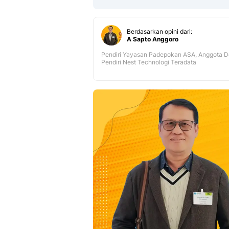
Berdasarkan opini dari:
A Sapto Anggoro
Pendiri Yayasan Padepokan ASA, Anggota Dew
Pendiri Nest Technologi Teradata