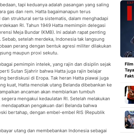
rbedaan, tapi keduanya adalah pasangan yang saling
tara gas dan rem. Hatta bagaimanapun terus
 dan struktural serta sistematis, dalam menghadapi
dekaan RI. Tahun 1949 Hatta memimpin delegasi
erensi Meja Bundar (KMB). Ini adalah rapat penting
 Sebab, setelah merdeka, Indonesia tak langsung
baan perang dengan bentuk agresi militer dilakukan
ngsung maupun proxi sekutu.
gai pemimpin intelek, yang rajin dan disiplin sejak
Film
Taya
erti Sutan Sjahrir bahwa Hatta juga rajin belajar
Fakt
ng berdiskusi di Eropa. Tak heran Hatta piawai juga
ng kuat, Hatta menolak utang Belanda dibebankan ke
nyampaikan ancaman akan membiarkan tumbuh
 segera mengakui kedaulatan RI. Setelah melakukan
ta mendapatkan pengakuan dari Belanda bahwa
eski bertahap, dengan embel-embel RIS (Republik
mbayar utang dan membebankan Indonesia sebagai