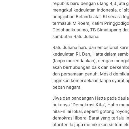
republik baru dengan utang 4,3 juta 
mengakui kedaulatan Indonesia, di sit
penjajahan Belanda atas RI secara teg
termasuk M Roem, Katim Pringgodigdo
Djojohadikusumo, TB Simatupang dan
sambutan Ratu Juliana.
Ratu Juliana haru dan emosional karen
kedaulatan RI. Dan, Hatta dalam sam
(tanpa merendahkan), dengan mengat
akan berhubungan baik dan berkemba
dan persamaan penuh. Meski demikian
inginkan kemerdekaan tanpa syarat a
beban negara.
Jiwa dan pandangan Hatta pada daulat
bukunya “Demokrasi Kita”, Hatta men
nilai-nilai lokal, seperti gotong royo
demokrasi liberal Barat yang terlalu 
otoriter. Ia juga memikirkan sistem