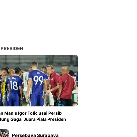
Sport
Berita Bola Terkini, Ja
Klasemen, Hasil Liga
 PRESIDEN
n Manis Igor Tolic usai Persib
ung Gagal Juara Piala Presiden
Persebaya Surabaya