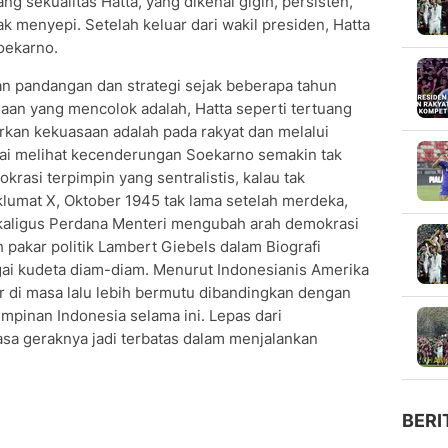
g sekualitas Hatta, yang dikenal gigih, persisten,
k menyepi. Setelah keluar dari wakil presiden, Hatta
Soekarno.
 pandangan dan strategi sejak beberapa tahun
an yang mencolok adalah, Hatta seperti tertuang
kan kekuasaan adalah pada rakyat dan melalui
lai melihat kecenderungan Soekarno semakin tak
rasi terpimpin yang sentralistis, kalau tak
klumat X, Oktober 1945 tak lama setelah merdeka,
kaligus Perdana Menteri mengubah arah demokrasi
h pakar politik Lambert Giebels dalam Biografi
gai kudeta diam-diam. Menurut Indonesianis Amerika
r di masa lalu lebih bermutu dibandingkan dengan
mpinan Indonesia selama ini. Lepas dari
asa geraknya jadi terbatas dalam menjalankan
BERI