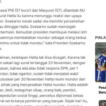
l.
asai PNI (57 kursi) dan Masyumi (57), ditambah NU
surat Hatta itu karena menunggu reaksi dan upaya
en. Soekarno meski sadar dia memiliki perselisihan
mau ditinggal Hatta. Soekarno sudah mencegah
k berhasil. Kemudian presiden membujuk melalui istri
suaminya membatalkan mundur sebagai orang kedua
PIALA
suamimu untuk tidak mundur," kata Presiden Soekarno
e.
akinan, ketetapan Hatta tak bisa dicegah. Karena tak
 sekali lagi surat tertanggal 23 November, dengan
asan, bahwa ada atau tidak respons DPR, per 1
dur, tidak ngantor, sudah tidak menjabat wakil
mutuskan per 30 November Hatta resmi mundur dari
ak pihak yang menyesalkan Hatta mundur. Hatta adalah
Pesa
an, detil, keteguhan sikap, orang baik, pemikir,
Band
epedulian sosial tinggi, pencetus diplomasi bebas
onal serta karya pemikiran yang banyak. Sejak hari itu,