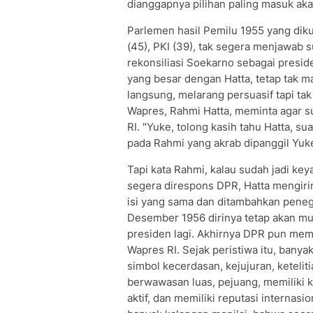
dianggapnya pilihan paling masuk aka
Parlemen hasil Pemilu 1955 yang diku
(45), PKI (39), tak segera menjawab 
rekonsiliasi Soekarno sebagai presid
yang besar dengan Hatta, tetap tak 
langsung, melarang persuasif tapi ta
Wapres, Rahmi Hatta, meminta agar 
RI. "Yuke, tolong kasih tahu Hatta, 
pada Rahmi yang akrab dipanggil Yuk
Tapi kata Rahmi, kalau sudah jadi key
segera direspons DPR, Hatta mengirim
isi yang sama dan ditambahkan peneg
Desember 1956 dirinya tetap akan mun
presiden lagi. Akhirnya DPR pun me
Wapres RI. Sejak peristiwa itu, bany
simbol kecerdasan, kejujuran, keteliti
berwawasan luas, pejuang, memiliki k
aktif, dan memiliki reputasi internasi