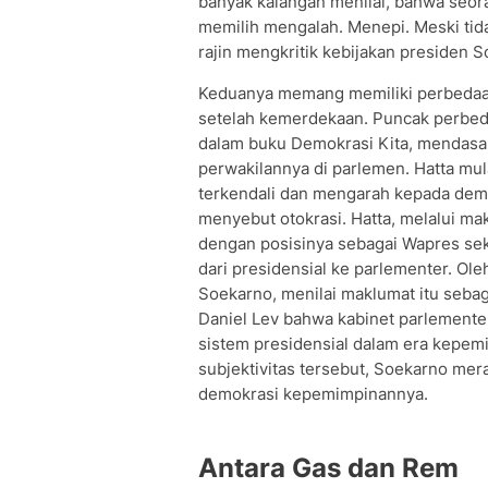
banyak kalangan menilai, bahwa seoran
memilih mengalah. Menepi. Meski tida
rajin mengkritik kebijakan presiden 
Keduanya memang memiliki perbedaan
setelah kemerdekaan. Puncak perbeda
dalam buku Demokrasi Kita, mendasar
perwakilannya di parlemen. Hatta mu
terkendali dan mengarah kepada demok
menyebut otokrasi. Hatta, melalui ma
dengan posisinya sebagai Wapres se
dari presidensial ke parlementer. Ole
Soekarno, menilai maklumat itu seba
Daniel Lev bahwa kabinet parlemente
sistem presidensial dalam era kepemi
subjektivitas tersebut, Soekarno mer
demokrasi kepemimpinannya.
Antara Gas dan Rem