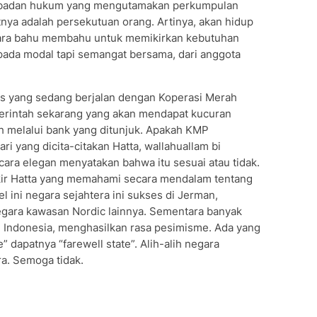
n badan hukum yang mengutamakan perkumpulan
ya adalah persekutuan orang. Artinya, akan hidup
cara bahu membahu untuk memikirkan kebutuhan
ada modal tapi semangat bersama, dari anggota
sis yang sedang berjalan dengan Koperasi Merah
rintah sekarang yang akan mendapat kucuran
h melalui bank yang ditunjuk. Apakah KMP
ri yang dicita-citakan Hatta, wallahuallam bi
cara elegan menyatakan bahwa itu sesuai atau tidak.
ikir Hatta yang memahami secara mendalam tentang
l ini negara sejahtera ini sukses di Jerman,
egara kawasan Nordic lainnya. Sementara banyak
 di Indonesia, menghasilkan rasa pesimisme. Ada yang
” dapatnya “farewell state”. Alih-alih negara
ra. Semoga tidak.