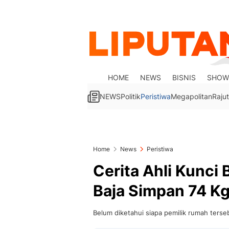
HOME
NEWS
BISNIS
SHOW
NEWS
Politik
Peristiwa
Megapolitan
Rajut
Home
News
Peristiwa
Cerita Ahli Kunci
Baja Simpan 74 K
Belum diketahui siapa pemilik rumah terse