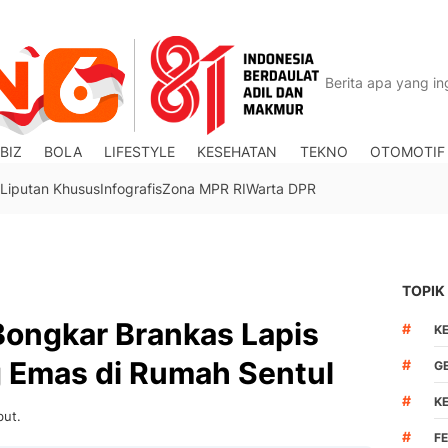
BIZ
BOLA
LIFESTYLE
KESEHATAN
TEKNO
OTOMOTIF
Liputan Khusus
Infografis
Zona MPR RI
Warta DPR
TOPIK
 Bongkar Brankas Lapis
#
K
g Emas di Rumah Sentul
#
G
#
K
but.
#
F