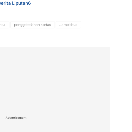
Berita Liputan6
ntul
penggeledahan kortas
Jampidsus
Advertisement