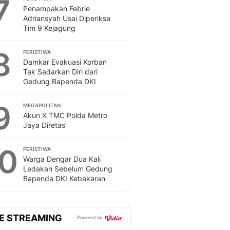
7
Penampakan Febrie
Adriansyah Usai Diperiksa
Tim 9 Kejagung
8
PERISTIWA
Damkar Evakuasi Korban
Tak Sadarkan Diri dari
Gedung Bapenda DKI
9
MEGAPOLITAN
Akun X TMC Polda Metro
Jaya Diretas
10
PERISTIWA
Warga Dengar Dua Kali
Ledakan Sebelum Gedung
Bapenda DKI Kebakaran
VE STREAMING
Powered by