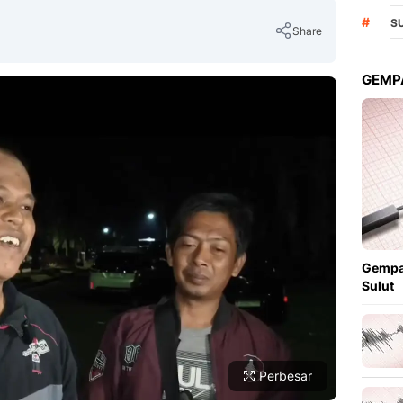
#
S
Share
GEMPA
Copy Link
Gempa
Sulut
Perbesar