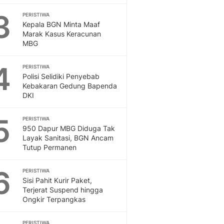
Sport
3
Berita Bola Terkini, Ja
PERISTIWA
Kepala BGN Minta Maaf
Klasemen, Hasil Liga
Marak Kasus Keracunan
MBG
4
PERISTIWA
Polisi Selidiki Penyebab
Kebakaran Gedung Bapenda
DKI
5
PERISTIWA
950 Dapur MBG Diduga Tak
Layak Sanitasi, BGN Ancam
Tutup Permanen
6
PERISTIWA
Sisi Pahit Kurir Paket,
Terjerat Suspend hingga
Ongkir Terpangkas
PERISTIWA