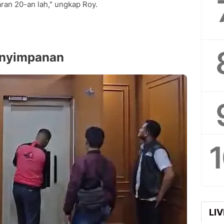
aran 20-an lah," ungkap Roy.
enyimpanan
LI