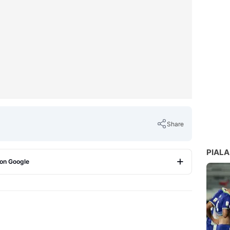
Share
PIALA
 on Google
Copy Link