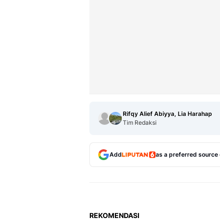
Rifqy Alief Abiyya, Lia Harahap
Tim Redaksi
Add
as a preferred source
REKOMENDASI