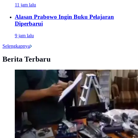
11 jam lalu
Alasan Prabowo Ingin Buku Pelajaran
Diperbarui
9 jam lalu
Selengkapnya
Berita Terbaru