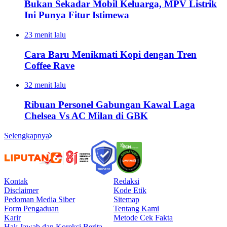
Bukan Sekadar Mobil Keluarga, MPV Listrik
Ini Punya Fitur Istimewa
23 menit lalu
Cara Baru Menikmati Kopi dengan Tren
Coffee Rave
32 menit lalu
Ribuan Personel Gabungan Kawal Laga
Chelsea Vs AC Milan di GBK
Selengkapnya
Kontak
Redaksi
Disclaimer
Kode Etik
Pedoman Media Siber
Sitemap
Form Pengaduan
Tentang Kami
Karir
Metode Cek Fakta
Hak Jawab dan Koreksi Berita