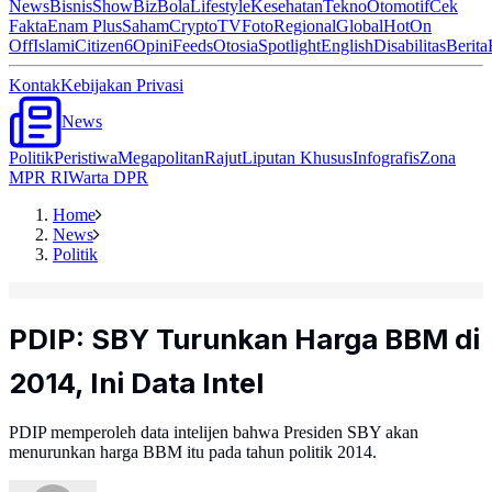
News
Bisnis
ShowBiz
Bola
Lifestyle
Kesehatan
Tekno
Otomotif
Cek
Fakta
Enam Plus
Saham
Crypto
TV
Foto
Regional
Global
Hot
On
Off
Islami
Citizen6
Opini
Feeds
Otosia
Spotlight
English
Disabilitas
Berita
Kontak
Kebijakan Privasi
News
Politik
Peristiwa
Megapolitan
Rajut
Liputan Khusus
Infografis
Zona
MPR RI
Warta DPR
Home
News
Politik
PDIP: SBY Turunkan Harga BBM di
2014, Ini Data Intel
PDIP memperoleh data intelijen bahwa Presiden SBY akan
menurunkan harga BBM itu pada tahun politik 2014.