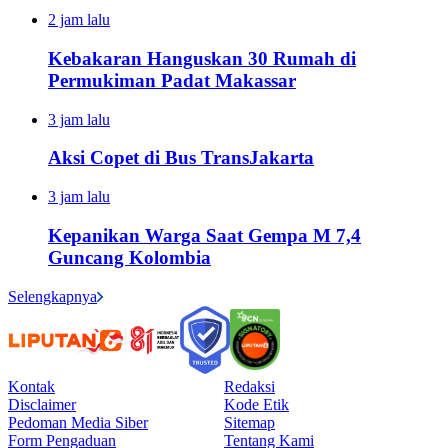
2 jam lalu
Kebakaran Hanguskan 30 Rumah di
Permukiman Padat Makassar
3 jam lalu
Aksi Copet di Bus TransJakarta
3 jam lalu
Kepanikan Warga Saat Gempa M 7,4
Guncang Kolombia
Selengkapnya
Kontak
Redaksi
Disclaimer
Kode Etik
Pedoman Media Siber
Sitemap
Form Pengaduan
Tentang Kami