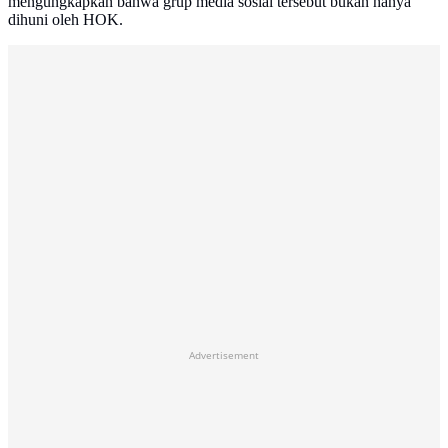
mengungkapkan bahwa grup media sosial tersebut bukan hanya
dihuni oleh HOK.
Advertisement