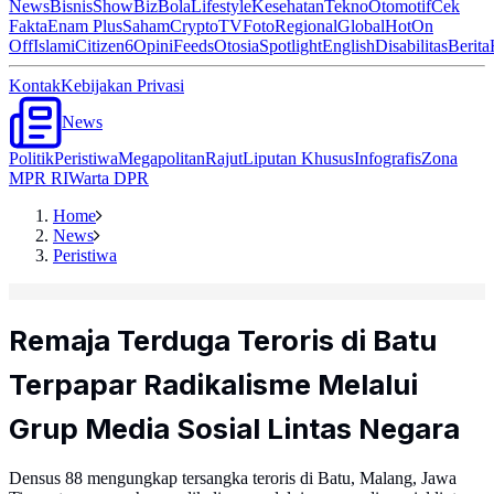
News
Bisnis
ShowBiz
Bola
Lifestyle
Kesehatan
Tekno
Otomotif
Cek
Fakta
Enam Plus
Saham
Crypto
TV
Foto
Regional
Global
Hot
On
Off
Islami
Citizen6
Opini
Feeds
Otosia
Spotlight
English
Disabilitas
Berita
Kontak
Kebijakan Privasi
News
Politik
Peristiwa
Megapolitan
Rajut
Liputan Khusus
Infografis
Zona
MPR RI
Warta DPR
Home
News
Peristiwa
Remaja Terduga Teroris di Batu
Terpapar Radikalisme Melalui
Grup Media Sosial Lintas Negara
Densus 88 mengungkap tersangka teroris di Batu, Malang, Jawa