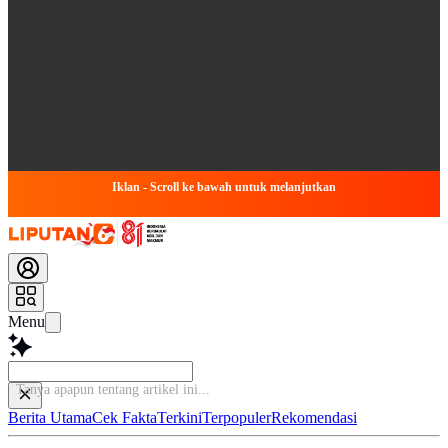
Iklan - Scroll ke bawah untuk melanjutkan
Menu
Tanya apapun ten
Berita Utama
Cek Fakta
Terkini
Terpopuler
Rekomendasi