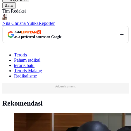
Batal
Tim Redaksi
Nila Chrisna Yulika
Reporter
Add
as a preferred source on Google
Teroris
Paham radikal
teroris batu
Teroris Malang
Radikalisme
Advertisement
Rekomendasi