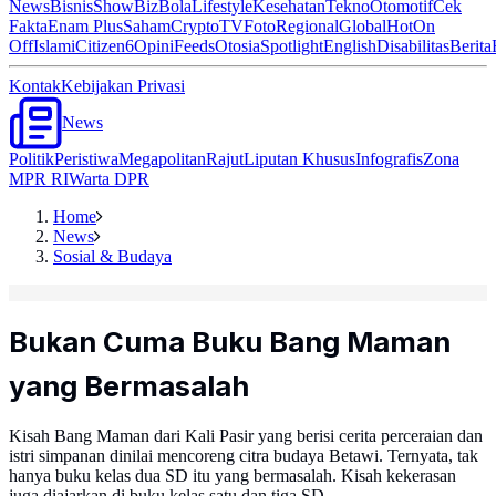
News
Bisnis
ShowBiz
Bola
Lifestyle
Kesehatan
Tekno
Otomotif
Cek
Fakta
Enam Plus
Saham
Crypto
TV
Foto
Regional
Global
Hot
On
Off
Islami
Citizen6
Opini
Feeds
Otosia
Spotlight
English
Disabilitas
Berita
Kontak
Kebijakan Privasi
News
Politik
Peristiwa
Megapolitan
Rajut
Liputan Khusus
Infografis
Zona
MPR RI
Warta DPR
Home
News
Sosial & Budaya
Bukan Cuma Buku Bang Maman
yang Bermasalah
Kisah Bang Maman dari Kali Pasir yang berisi cerita perceraian dan
istri simpanan dinilai mencoreng citra budaya Betawi. Ternyata, tak
hanya buku kelas dua SD itu yang bermasalah. Kisah kekerasan
juga diajarkan di buku kelas satu dan tiga SD.