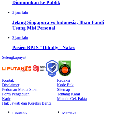
Diumumkan ke Publik
3 jam lalu
Jelang Singapura vs Indonesia, Ilhan Fandi
Usung Misi Personal
3 jam lalu
Pasien BPJS "Dibully" Nakes
Selengkapnya
Kontak
Redaksi
Disclaimer
Kode Etik
Pedoman Media Siber
Sitemap
Form Pengaduan
Tentang Kami
Karir
Metode Cek Fakta
Hak Jawab dan Koreksi Berita
Liputan6
Merdeka