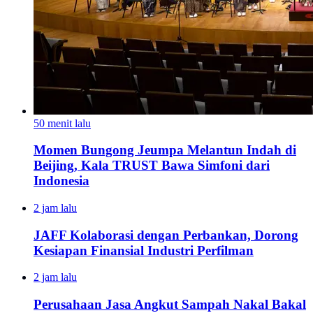
50 menit lalu
Momen Bungong Jeumpa Melantun Indah di
Beijing, Kala TRUST Bawa Simfoni dari
Indonesia
2 jam lalu
JAFF Kolaborasi dengan Perbankan, Dorong
Kesiapan Finansial Industri Perfilman
2 jam lalu
Perusahaan Jasa Angkut Sampah Nakal Bakal