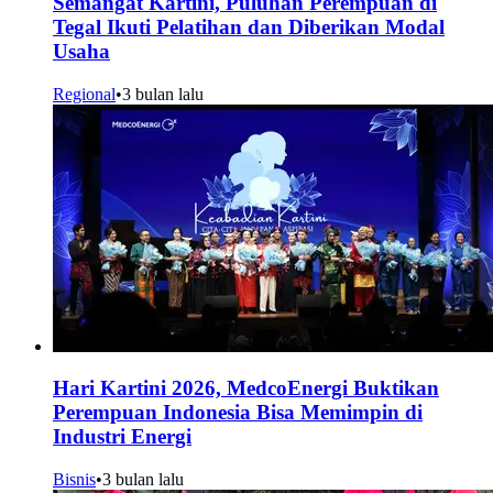
Semangat Kartini, Puluhan Perempuan di
Tegal Ikuti Pelatihan dan Diberikan Modal
Usaha
Regional
•
3 bulan lalu
Hari Kartini 2026, MedcoEnergi Buktikan
Perempuan Indonesia Bisa Memimpin di
Industri Energi
Bisnis
•
3 bulan lalu