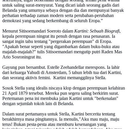
untuk saling surat-menyurat. Yang dicari ialah seorang gadis dari
Belanda yang umurnya sebaya dengan dia dan mempunyai banyak
perhatian terhadap zaman modern serta perubahan-perubahan
demokrasi yang sedang berkembang di seluruh Eropa.”
Menurut Sitisoemandari Soeroto dalam
Kartini: Sebuah Biografi
,
kepala perempuan ningrat itu penuh dengan rasa penasaran. Ia
sangat ingin tahu tentang "pergerakan perempuan" di Eropa.
"Apakah benar seperti yang digambarkan dalam buku-buku atau
majalah-majalah?" tulis Sitisoemandari mengutip putri Raden Mas
Ario Sosroningrat itu.
Gayung pun bersambut. Estelle Zeehandellar merespons. Ia lahir
dari keluarga Yahudi di Amsterdam, 5 tahun lebih tua dari Kartini,
dan seorang aktivis femini. Kartini memanggilnya Stella.
Sosok Stella yang idealis niscaya klop dengan perempuan kelahiran
21 April 1879 tersebut. Mereka pun segera saling berkirim surat.
Pertemanan pena ini membuka jalan Kartini untuk "berkenalan"
dengan sejumlah tokoh lain di Belanda.
Dalam surat pertamanya untuk Stella, Kartini bercerita tentang
berakhirnya masa pingitannya. Ia menulis,"Aku mau maju, maju
terus! Bukan pesta-pesta atau memburu kesenangan yang