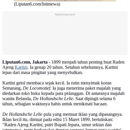
(Liputan6.com/Istimewa)
Advertisement
Liputan6.com, Jakarta -
1899 menjadi tahun penting buat Raden
Ajeng
Kartini
. Ia genap 20 tahun. Setahun sebelumnya, Kartini
lepas dari masa pingitan yang menyebalkan.
Kartini getol membaca sejak kecil. Ia rutin menyimak koran
Semarang,
De Locomotief
. Ia juga menerima paket majalah yang
diedarkan toko buku kepada para pelanggan. Di antaranya majalah
wanita Belanda,
De Hollandsche Lelie
. Saat dipingit selama 6
tahun, sebagian waktunya habis untuk menikmati bacaan.
De Hollandsche Lelie
pula yang memuat iklan yang dipasangnya.
Iklan kecil itu, dimuat pada edisi 15 Maret 1899, bertuliskan:
"Raden Ajeng Kartini, putri Bupati Jepara, umur sekian dan
seterusnya, ingin berkenalan dengan seorang 'teman pena wanita'