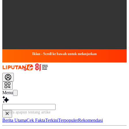
Iklan - Scroll ke bawah untuk melanjutkan
Menu
Tanya apapun tentang artikel ini...
Berita Utama
Cek Fakta
Terkini
Terpopuler
Rekomendasi