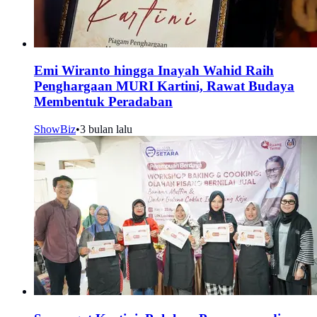
Emi Wiranto hingga Inayah Wahid Raih
Penghargaan MURI Kartini, Rawat Budaya
Membentuk Peradaban
ShowBiz
•
3 bulan lalu