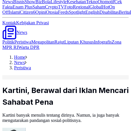
News
Bisnis
ShowBiz
Bola
Lifestyle
Kesehatan
Tekno
Otomotif
Cek
Fakta
Enam Plus
Saham
Crypto
TV
Foto
Regional
Global
Hot
On
Off
Islami
Citizen6
Opini
Otosia
Feeds
Spotlight
English
Disabilitas
Berita
Kontak
Kebijakan Privasi
News
Politik
Peristiwa
Megapolitan
Rajut
Liputan Khusus
Infografis
Zona
MPR RI
Warta DPR
Home
News
Peristiwa
Kartini, Berawal dari Iklan Mencari
Sahabat Pena
Kartini banyak menulis tentang dirinya. Namun, ia juga banyak
mengutarakan pandangan sosial-politisnya.