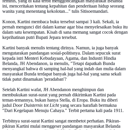
feminis, yang di kala terbit menggoncangkan masyarakat Belanda
ini, menceritakan tentang kepahitan dan penderitaan hidup seorang
wanita yang menentang kekolotan..." tulis Sitisoemandari.
Konon, Kartini membaca buku tersebut sampai 3 kali. Sekali, ia
pernah mengunci diri dalam kamar agar bisa menyelesaikan buku itu
dalam satu kesempatan. Kisah di sana memang sangat cocok dengan
keprihatinan putri Bupati Jepara tersebut.
Kartini banyak menulis tentang dirinya. Namun, ia juga banyak
mengutarakan pandangan sosial-politisnya. Dalam sepucuk surat
kepada istri Menteri Kebudayaan, Agama, dan Industri Hindia
Belanda, JH Abendanon, ia menulis, "Tetapi dapatkah Bunda
menyangkal bahwa di samping hal-hal yang indah dan mulia dalam
masyarakat Bunda terdapat banyak juga hal-hal yang sama sekali
tidak patut dinamakan 'peradaban'?
Setelah Kartini wafat, JH Abendanon menghimpun dan
membukukan surat-surat yang pernah dikirimkan Kartini pada
teman-temannya, bukan hanya Stella, di Eropa. Buku itu diberi
judul
Door Duisternis tot Licht
yang secara harafiah bermakna
"Dari Kegelapan Menuju Cahaya." Terbit pertama kali pada 1911.
Terbitnya surat-surat Kartini sangat membetot perhatian. Pikiran-
pikiran Kartini mulai menggeser pandangan masyarakat Belanda