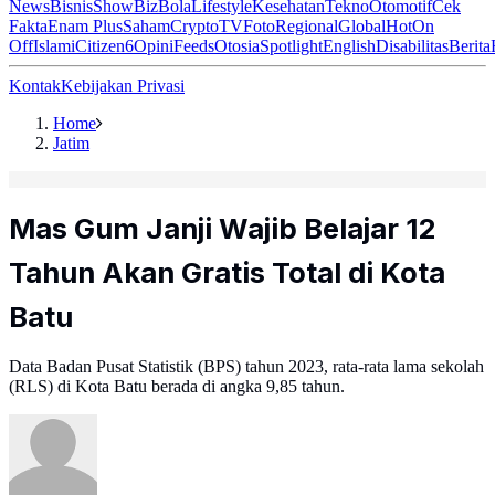
News
Bisnis
ShowBiz
Bola
Lifestyle
Kesehatan
Tekno
Otomotif
Cek
Fakta
Enam Plus
Saham
Crypto
TV
Foto
Regional
Global
Hot
On
Off
Islami
Citizen6
Opini
Feeds
Otosia
Spotlight
English
Disabilitas
Berita
Kontak
Kebijakan Privasi
Home
Jatim
Mas Gum Janji Wajib Belajar 12
Tahun Akan Gratis Total di Kota
Batu
Data Badan Pusat Statistik (BPS) tahun 2023, rata-rata lama sekolah
(RLS) di Kota Batu berada di angka 9,85 tahun.