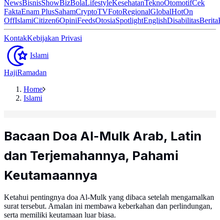
News
Bisnis
ShowBiz
Bola
Lifestyle
Kesehatan
Tekno
Otomotif
Cek
Fakta
Enam Plus
Saham
Crypto
TV
Foto
Regional
Global
Hot
On
Off
Islami
Citizen6
Opini
Feeds
Otosia
Spotlight
English
Disabilitas
Berita
Kontak
Kebijakan Privasi
Islami
Haji
Ramadan
Home
Islami
Bacaan Doa Al-Mulk Arab, Latin
dan Terjemahannya, Pahami
Keutamaannya
Ketahui pentingnya doa Al-Mulk yang dibaca setelah mengamalkan
surat tersebut. Amalan ini membawa keberkahan dan perlindungan,
serta memiliki keutamaan luar biasa.