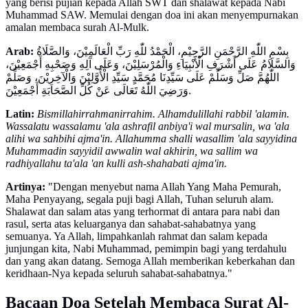
yang berisi pujian kepada Allah SWT dan shalawat kepada Nabi
Muhammad SAW. Memulai dengan doa ini akan menyempurnakan
amalan membaca surah Al-Mulk.
Arab:
بِسْمِ اللّٰهِ الرَّحْمَنِ الرَّحِيْمِ، الْحَمْدُ للّٰهِ رَبِّ الْعَالَمِيْنَ، وَالصَّلَاةُ
وَالسَّلَامُ عَلَى أَشْرَفِ الْأَنْبِيَاءِ وَالْمُرْسَلِيْنَ، وَعَلَى آلِهِ وَصَحْبِهِ أَجْمَعِيْنَ،
اللّٰهُمَّ صَلِّ وَسَلِّمْ عَلَى سَيِّدِنَا مُحَمَّدٍ سَيِّدِ الْأَوَّلِيْنَ وَالْآخِرِيْنَ، وَصَلِّمْ
وَرَضِيَ اللّٰهُ تَعَالَى عَنْ كُلِّ الصَّحَابَةِ أَجْمَعِيْنَ.
Latin:
Bismillahirrahmanirrahim. Alhamdulillahi rabbil 'alamin.
Wassalatu wassalamu 'ala ashrafil anbiya'i wal mursalin, wa 'ala
alihi wa sahbihi ajma'in. Allahumma shalli wasallim 'ala sayyidina
Muhammadin sayyidil awwalin wal akhirin, wa sallim wa
radhiyallahu ta'ala 'an kulli ash-shahabati ajma'in.
Artinya:
"Dengan menyebut nama Allah Yang Maha Pemurah,
Maha Penyayang, segala puji bagi Allah, Tuhan seluruh alam.
Shalawat dan salam atas yang terhormat di antara para nabi dan
rasul, serta atas keluarganya dan sahabat-sahabatnya yang
semuanya. Ya Allah, limpahkanlah rahmat dan salam kepada
junjungan kita, Nabi Muhammad, pemimpin bagi yang terdahulu
dan yang akan datang. Semoga Allah memberikan keberkahan dan
keridhaan-Nya kepada seluruh sahabat-sahabatnya."
Bacaan Doa Setelah Membaca Surat Al-