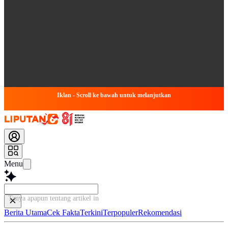
Iklan - Scroll ke bawah untuk melanjutkan
Menu
Tanya apapun tentang artikel ini...
Berita Utama
Cek Fakta
Terkini
Terpopuler
Rekomendasi