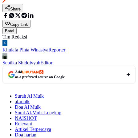
Share
Copy Link
Batal
Tim Redaksi
Khulafa Pinta Winastya
Reporter
Septika Shidqiyyah
Editor
Add
as a preferred source on Google
Surah Al Mulk
al-mulk
Doa Al Mulk
Surat Al-Mulk Lengkap
NAISHOT
Relevant
Artikel Terpercaya
Doa harian