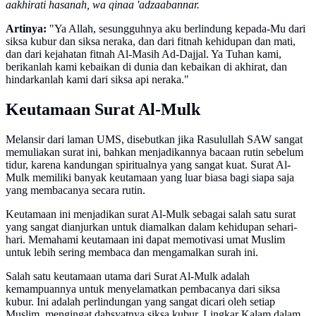
aakhirati hasanah, wa qinaa 'adzaabannar.
Artinya:
"Ya Allah, sesungguhnya aku berlindung kepada-Mu dari
siksa kubur dan siksa neraka, dan dari fitnah kehidupan dan mati,
dan dari kejahatan fitnah Al-Masih Ad-Dajjal. Ya Tuhan kami,
berikanlah kami kebaikan di dunia dan kebaikan di akhirat, dan
hindarkanlah kami dari siksa api neraka."
Keutamaan Surat Al-Mulk
Melansir dari laman UMS, disebutkan jika Rasulullah SAW sangat
memuliakan surat ini, bahkan menjadikannya bacaan rutin sebelum
tidur, karena kandungan spiritualnya yang sangat kuat. Surat Al-
Mulk memiliki banyak keutamaan yang luar biasa bagi siapa saja
yang membacanya secara rutin.
Keutamaan ini menjadikan surat Al-Mulk sebagai salah satu surat
yang sangat dianjurkan untuk diamalkan dalam kehidupan sehari-
hari. Memahami keutamaan ini dapat memotivasi umat Muslim
untuk lebih sering membaca dan mengamalkan surah ini.
Salah satu keutamaan utama dari Surat Al-Mulk adalah
kemampuannya untuk menyelamatkan pembacanya dari siksa
kubur. Ini adalah perlindungan yang sangat dicari oleh setiap
Muslim, mengingat dahsyatnya siksa kubur. Lingkar Kalam dalam