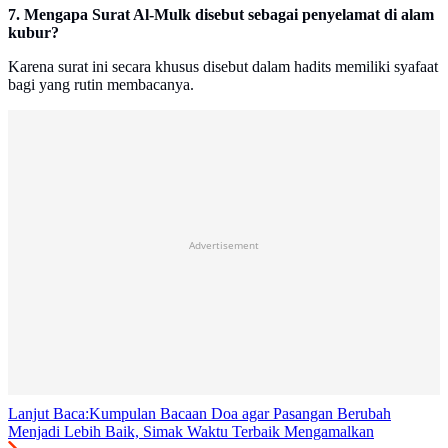
7. Mengapa Surat Al-Mulk disebut sebagai penyelamat di alam
kubur?
Karena surat ini secara khusus disebut dalam hadits memiliki syafaat
bagi yang rutin membacanya.
Advertisement
Lanjut Baca:
Kumpulan Bacaan Doa agar Pasangan Berubah
Menjadi Lebih Baik, Simak Waktu Terbaik Mengamalkan