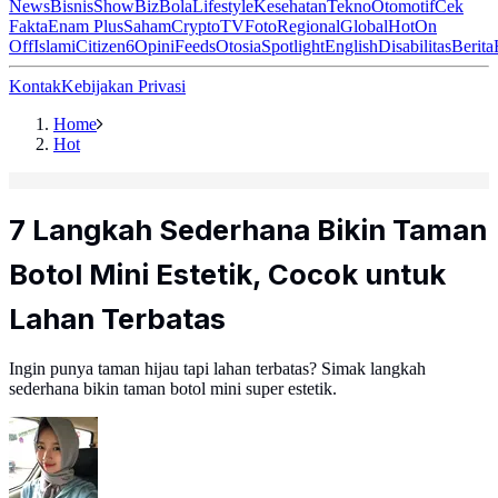
News
Bisnis
ShowBiz
Bola
Lifestyle
Kesehatan
Tekno
Otomotif
Cek
Fakta
Enam Plus
Saham
Crypto
TV
Foto
Regional
Global
Hot
On
Off
Islami
Citizen6
Opini
Feeds
Otosia
Spotlight
English
Disabilitas
Berita
Kontak
Kebijakan Privasi
Home
Hot
7 Langkah Sederhana Bikin Taman
Botol Mini Estetik, Cocok untuk
Lahan Terbatas
Ingin punya taman hijau tapi lahan terbatas? Simak langkah
sederhana bikin taman botol mini super estetik.