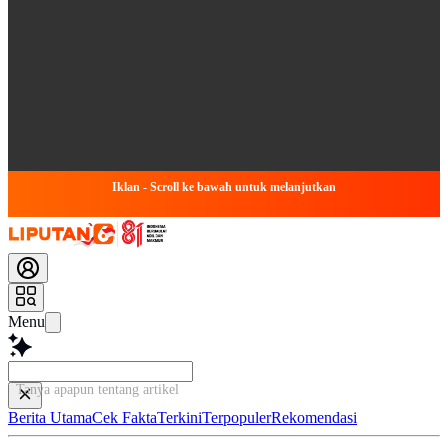
Iklan - Scroll ke bawah untuk melanjutkan
Menu
Tanya apapun tentang artikel ini...
Berita Utama
Cek Fakta
Terkini
Terpopuler
Rekomendasi