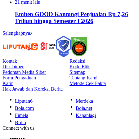
21 menit lalu
Emiten GOOD Kantongi Penjualan Rp 7,26
Triliun hingga Semester I 2026
Selengkapnya
Kontak
Redaksi
Disclaimer
Kode Etik
Pedoman Media Siber
Sitemap
Form Pengaduan
Tentang Kami
Karir
Metode Cek Fakta
Hak Jawab dan Koreksi Berita
Liputan6
Merdeka
Bola.com
Bola.net
Fimela
Kapanlagi
Brilio
Connect with us