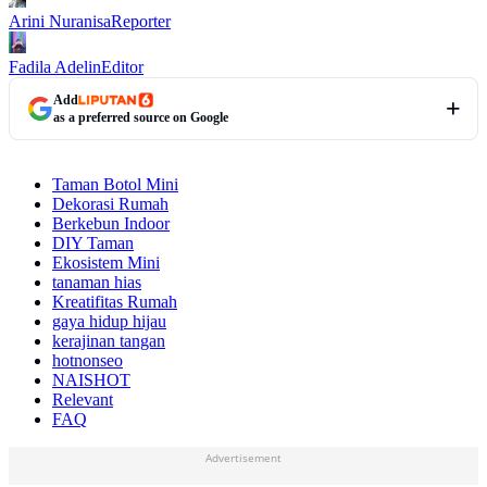
Arini Nuranisa
Reporter
Fadila Adelin
Editor
Add
as a preferred source on Google
Taman Botol Mini
Dekorasi Rumah
Berkebun Indoor
DIY Taman
Ekosistem Mini
tanaman hias
Kreatifitas Rumah
gaya hidup hijau
kerajinan tangan
hotnonseo
NAISHOT
Relevant
FAQ
Advertisement