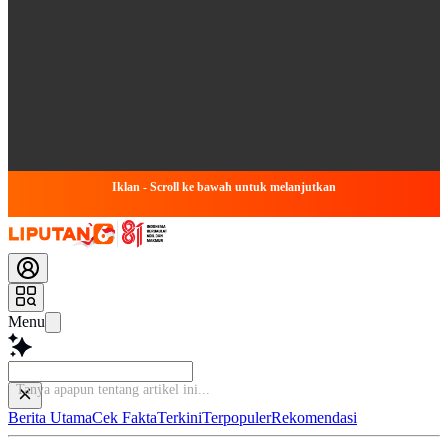
Iklan - Scroll ke bawah untuk melanjutkan
Menu
Bac
Berita Utama
Cek Fakta
Terkini
Terpopuler
Rekomendasi