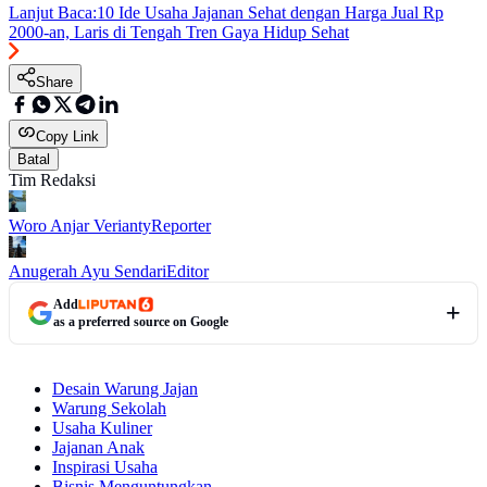
Lanjut Baca:
10 Ide Usaha Jajanan Sehat dengan Harga Jual Rp
2000-an, Laris di Tengah Tren Gaya Hidup Sehat
Share
Copy Link
Batal
Tim Redaksi
Woro Anjar Verianty
Reporter
Anugerah Ayu Sendari
Editor
Add
as a preferred source on Google
Desain Warung Jajan
Warung Sekolah
Usaha Kuliner
Jajanan Anak
Inspirasi Usaha
Bisnis Menguntungkan