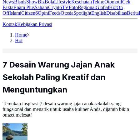
News
Bisnis
ShowBiz
Bola
Lifestyle
Kesehatan
Tekno
Otomotif
Cek
Fakta
Enam Plus
Saham
Crypto
TV
Foto
Regional
Global
Hot
On
Off
Islami
Citizen6
Opini
Feeds
Otosia
Spotlight
English
Disabilitas
Berita
Kontak
Kebijakan Privasi
Home
Hot
7 Desain Warung Jajan Anak
Sekolah Paling Kreatif dan
Menguntungkan
Temukan inspirasi 7 desain warung jajan anak sekolah yang
fungsional dan menarik untuk usaha kuliner Anda, dijamin bikin
omzet melesat!