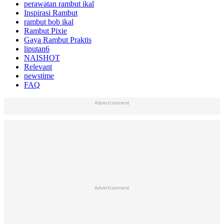
perawatan rambut ikal
Inspirasi Rambut
rambut bob ikal
Rambut Pixie
Gaya Rambut Praktis
liputan6
NAISHOT
Relevant
newstime
FAQ
Advertisement
Advertisement