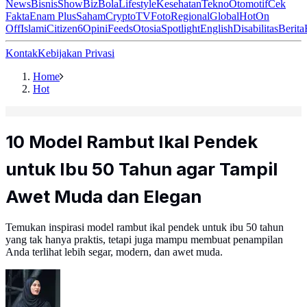
News
Bisnis
ShowBiz
Bola
Lifestyle
Kesehatan
Tekno
Otomotif
Cek
Fakta
Enam Plus
Saham
Crypto
TV
Foto
Regional
Global
Hot
On
Off
Islami
Citizen6
Opini
Feeds
Otosia
Spotlight
English
Disabilitas
Berita
Kontak
Kebijakan Privasi
Home
Hot
10 Model Rambut Ikal Pendek
untuk Ibu 50 Tahun agar Tampil
Awet Muda dan Elegan
Temukan inspirasi model rambut ikal pendek untuk ibu 50 tahun
yang tak hanya praktis, tetapi juga mampu membuat penampilan
Anda terlihat lebih segar, modern, dan awet muda.