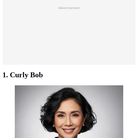
Advertisement
1. Curly Bob
Curly Bob/Model Rambut Ikal Pendek untuk Ibu 50
Tahun (Sumber: gemini.com)