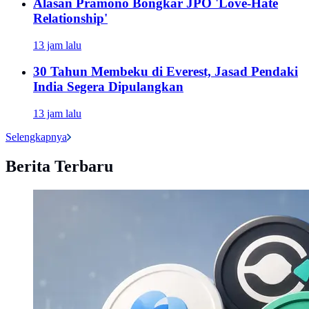
Alasan Pramono Bongkar JPO 'Love-Hate
Relationship'
13 jam lalu
30 Tahun Membeku di Everest, Jasad Pendaki
India Segera Dipulangkan
13 jam lalu
Selengkapnya
Berita Terbaru