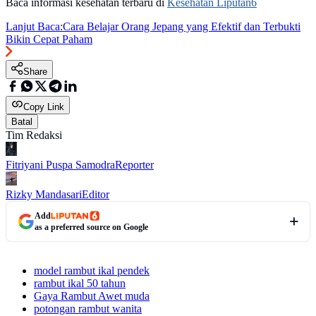
Baca informasi kesehatan terbaru di
Kesehatan Liputan6
Lanjut Baca:
Cara Belajar Orang Jepang yang Efektif dan Terbukti
Bikin Cepat Paham
Share
Copy Link
Batal
Tim Redaksi
Fitriyani Puspa Samodra
Reporter
Rizky Mandasari
Editor
Add
as a preferred source on Google
model rambut ikal pendek
rambut ikal 50 tahun
Gaya Rambut Awet muda
potongan rambut wanita