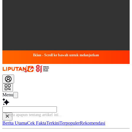
Iklan - Scroll ke bawah untuk melanjutkan
Menu
Tanya apapun ten
Berita Utama
Cek Fakta
Terkini
Terpopuler
Rekomendasi