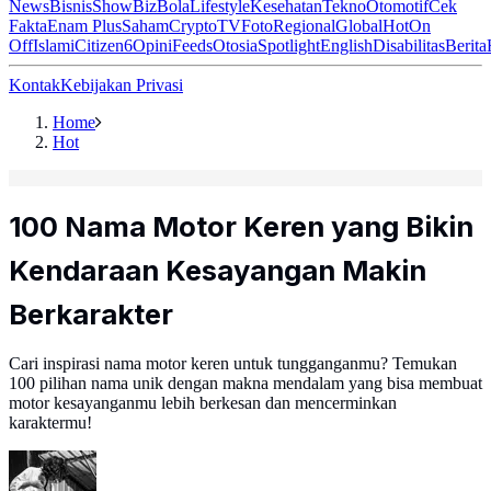
News
Bisnis
ShowBiz
Bola
Lifestyle
Kesehatan
Tekno
Otomotif
Cek
Fakta
Enam Plus
Saham
Crypto
TV
Foto
Regional
Global
Hot
On
Off
Islami
Citizen6
Opini
Feeds
Otosia
Spotlight
English
Disabilitas
Berita
Kontak
Kebijakan Privasi
Home
Hot
100 Nama Motor Keren yang Bikin
Kendaraan Kesayangan Makin
Berkarakter
Cari inspirasi nama motor keren untuk tungganganmu? Temukan
100 pilihan nama unik dengan makna mendalam yang bisa membuat
motor kesayanganmu lebih berkesan dan mencerminkan
karaktermu!