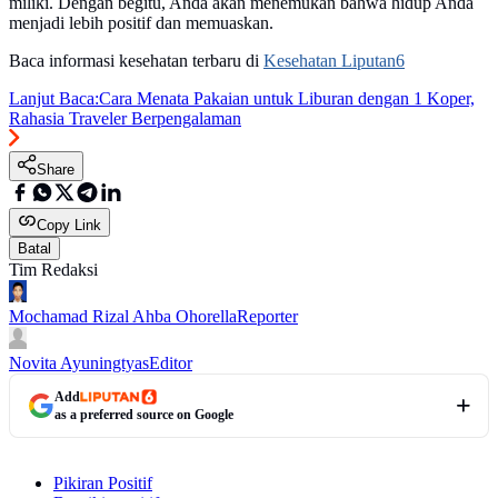
miliki. Dengan begitu, Anda akan menemukan bahwa hidup Anda
menjadi lebih positif dan memuaskan.
Baca informasi kesehatan terbaru di
Kesehatan Liputan6
Lanjut Baca:
Cara Menata Pakaian untuk Liburan dengan 1 Koper,
Rahasia Traveler Berpengalaman
Share
Copy Link
Batal
Tim Redaksi
Mochamad Rizal Ahba Ohorella
Reporter
Novita Ayuningtyas
Editor
Add
as a preferred source on Google
Pikiran Positif