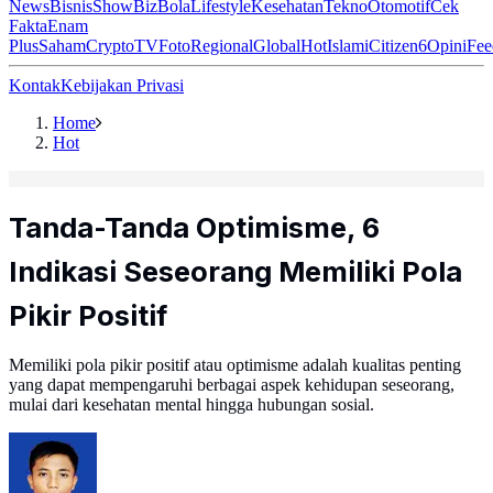
News
Bisnis
ShowBiz
Bola
Lifestyle
Kesehatan
Tekno
Otomotif
Cek
Fakta
Enam
Plus
Saham
Crypto
TV
Foto
Regional
Global
Hot
Islami
Citizen6
Opini
Fee
Kontak
Kebijakan Privasi
Home
Hot
Tanda-Tanda Optimisme, 6
Indikasi Seseorang Memiliki Pola
Pikir Positif
Memiliki pola pikir positif atau optimisme adalah kualitas penting
yang dapat mempengaruhi berbagai aspek kehidupan seseorang,
mulai dari kesehatan mental hingga hubungan sosial.