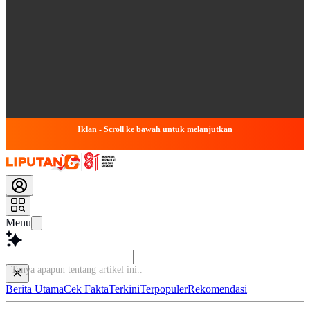
Iklan - Scroll ke bawah untuk melanjutkan
Menu
Baca
Berita Utama
Cek Fakta
Terkini
Terpopuler
Rekomendasi