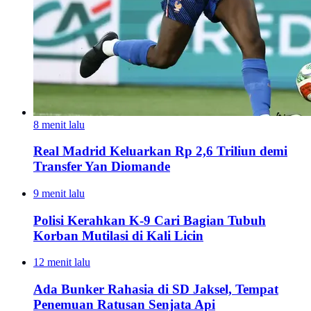
8 menit lalu
Real Madrid Keluarkan Rp 2,6 Triliun demi
Transfer Yan Diomande
9 menit lalu
Polisi Kerahkan K-9 Cari Bagian Tubuh
Korban Mutilasi di Kali Licin
12 menit lalu
Ada Bunker Rahasia di SD Jaksel, Tempat
Penemuan Ratusan Senjata Api