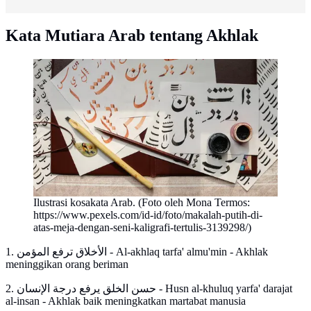
Kata Mutiara Arab tentang Akhlak
Ilustrasi kosakata Arab. (Foto oleh Mona Termos:
https://www.pexels.com/id-id/foto/makalah-putih-di-
atas-meja-dengan-seni-kaligrafi-tertulis-3139298/)
1. الأخلاق ترفع المؤمن - Al-akhlaq tarfa' almu'min - Akhlak
meninggikan orang beriman
2. حسن الخلق يرفع درجة الإنسان - Husn al-khuluq yarfa' darajat
al-insan - Akhlak baik meningkatkan martabat manusia