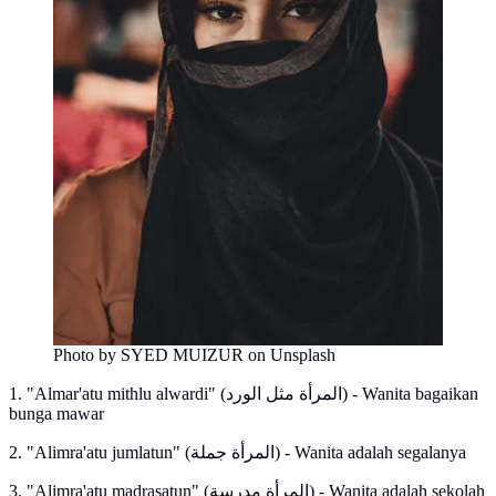
Photo by SYED MUIZUR on Unsplash
1. "Almar'atu mithlu alwardi" (المرأة مثل الورد) - Wanita bagaikan
bunga mawar
2. "Alimra'atu jumlatun" (المرأة جملة) - Wanita adalah segalanya
3. "Alimra'atu madrasatun" (المرأة مدرسة) - Wanita adalah sekolah