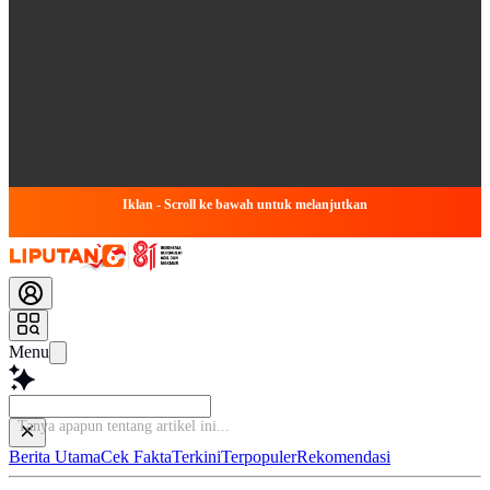
Iklan - Scroll ke bawah untuk melanjutkan
Menu
Tanya
Berita Utama
Cek Fakta
Terkini
Terpopuler
Rekomendasi