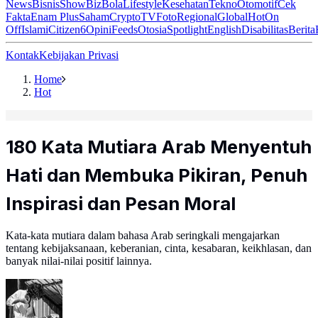
News
Bisnis
ShowBiz
Bola
Lifestyle
Kesehatan
Tekno
Otomotif
Cek
Fakta
Enam Plus
Saham
Crypto
TV
Foto
Regional
Global
Hot
On
Off
Islami
Citizen6
Opini
Feeds
Otosia
Spotlight
English
Disabilitas
Berita
Kontak
Kebijakan Privasi
Home
Hot
180 Kata Mutiara Arab Menyentuh
Hati dan Membuka Pikiran, Penuh
Inspirasi dan Pesan Moral
Kata-kata mutiara dalam bahasa Arab seringkali mengajarkan
tentang kebijaksanaan, keberanian, cinta, kesabaran, keikhlasan, dan
banyak nilai-nilai positif lainnya.