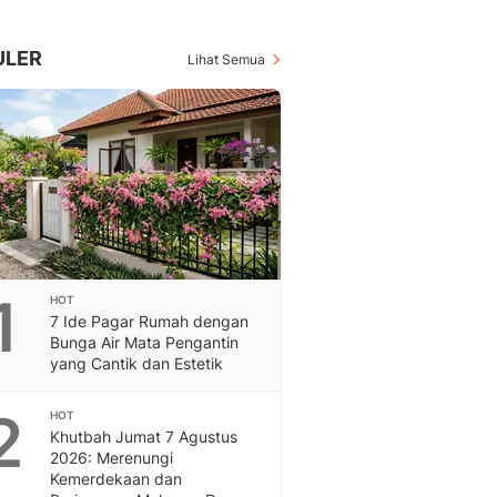
Berita Daerah Dan Peri
Terbaru
Global
ULER
Lihat Semua
Berita Internasional, Sa
Inspiratif, Unik, Dan M
Hot
Hot Liputan6.com Menya
Dan Terbaru
Islami
Berita & Kajian Islami
Hikmah - Liputan6
Citizen6
1
HOT
Berita Citizen6 - Medi
7 Ide Pagar Rumah dengan
Liputan6.com
Bunga Air Mata Pengantin
Opini
yang Cantik dan Estetik
Opini Liputan6: Analis
Pandang Dan Perspekti
2
HOT
Khutbah Jumat 7 Agustus
Feeds
2026: Merenungi
Feeds Liputan6: Kumpul
Kemerdekaan dan
Terbaru Harian