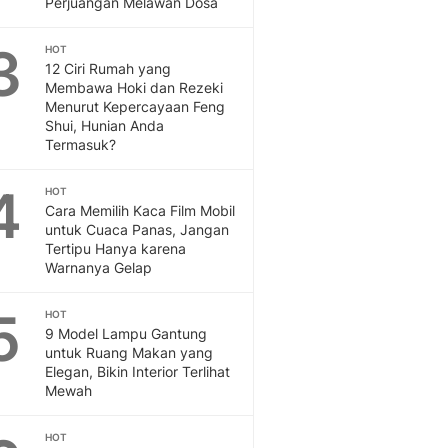
Perjuangan Melawan Dosa
Otosia
Otosia
3
HOT
Spotlight
12 Ciri Rumah yang
Berita Terkini, Kabar Te
Membawa Hoki dan Rezeki
Menurut Kepercayaan Feng
Dan Dunia - Liputan6.
Shui, Hunian Anda
English
Termasuk?
Exploring Knowledge, T
En.Liputan6.com
4
HOT
Disabilitas
Cara Memilih Kaca Film Mobil
Disabilitas Berita Terkini
untuk Cuaca Panas, Jangan
Harian, Berita Terbaru,
Tertipu Hanya karena
Warnanya Gelap
Berita
Berita Hari Ini Politik,
5
Health
HOT
9 Model Lampu Gantung
Kabar Berita Terbaru D
untuk Ruang Makan yang
Diet, Herbal Terbaik
Elegan, Bikin Interior Terlihat
Sport
Mewah
Berita Bola Terkini, Ja
Klasemen, Hasil Liga
HOT