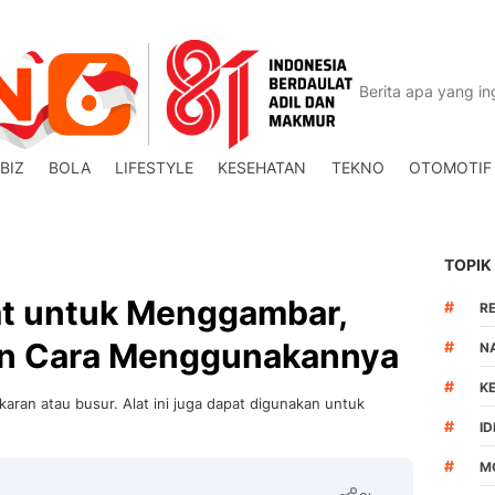
BIZ
BOLA
LIFESTYLE
KESEHATAN
TEKNO
OTOMOTIF
TOPIK
at untuk Menggambar,
#
R
an Cara Menggunakannya
#
N
#
K
aran atau busur. Alat ini juga dapat digunakan untuk
#
I
#
M