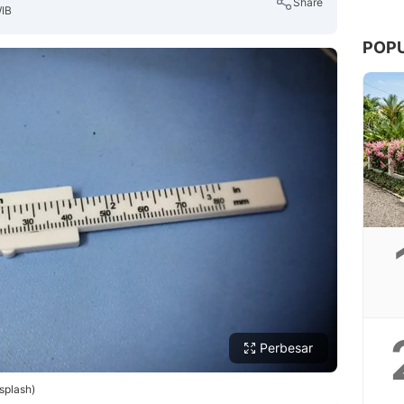
Share
WIB
POP
Copy Link
Perbesar
splash)