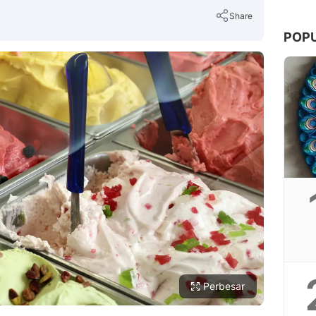
Share
POP
Copy Link
Perbesar