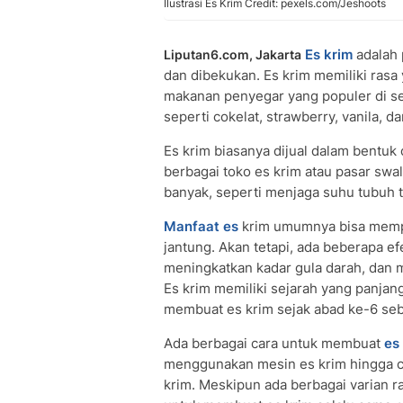
Ilustrasi Es Krim Credit: pexels.com/Jeshoots
Es krim
adalah 
Liputan6.com, Jakarta
dan dibekukan. Es krim memiliki ras
makanan penyegar yang populer di se
seperti cokelat, strawberry, vanila, d
Es krim biasanya dijual dalam bentuk
berbagai toko es krim atau pasar swa
banyak, seperti menjaga suhu tubuh 
Manfaat es
krim umumnya bisa mempe
jantung. Akan tetapi, ada beberapa e
meningkatkan kadar gula darah, dan
Es krim memiliki sejarah yang panjan
membuat es krim sejak abad ke-6 se
Ada berbagai cara untuk membuat
es
menggunakan mesin es krim hingga 
krim. Meskipun ada berbagai varian 