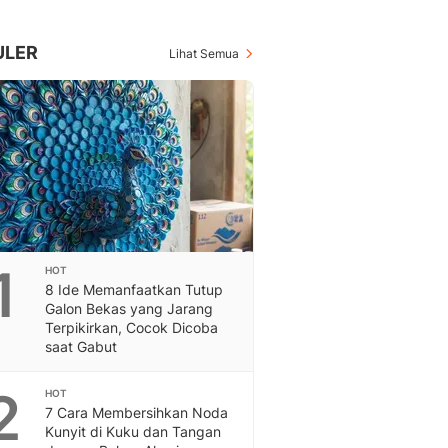
Berita Daerah Dan Peri
Terbaru
Global
ULER
Lihat Semua
Berita Internasional, Sa
Inspiratif, Unik, Dan M
Hot
Hot Liputan6.com Menya
Dan Terbaru
On Off
On Off Liputan6: Sinop
& Berita Bisnis Digital
Islami
1
HOT
Berita & Kajian Islami
8 Ide Memanfaatkan Tutup
Hikmah - Liputan6
Galon Bekas yang Jarang
Citizen6
Terpikirkan, Cocok Dicoba
saat Gabut
Berita Citizen6 - Medi
Liputan6.com
2
Opini
HOT
7 Cara Membersihkan Noda
Opini Liputan6: Analis
Kunyit di Kuku dan Tangan
Pandang Dan Perspekti