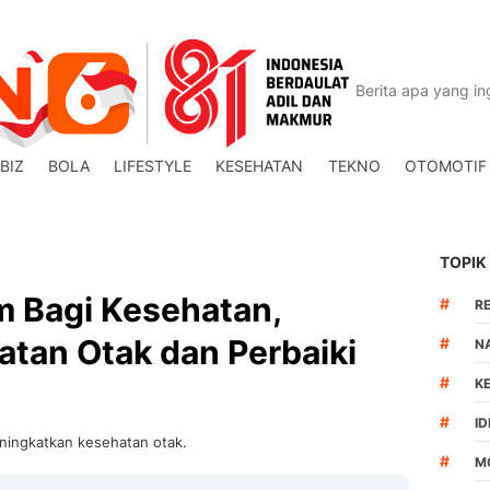
BIZ
BOLA
LIFESTYLE
KESEHATAN
TEKNO
OTOMOTIF
TOPIK
m Bagi Kesehatan,
#
R
tan Otak dan Perbaiki
#
N
#
K
#
I
ningkatkan kesehatan otak.
#
M