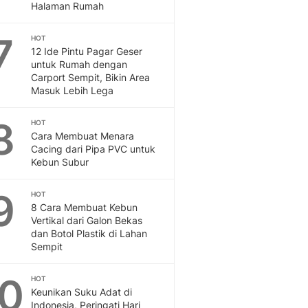
Sport
Halaman Rumah
Berita Bola Terkini, Ja
Klasemen, Hasil Liga
7
HOT
12 Ide Pintu Pagar Geser
untuk Rumah dengan
Carport Sempit, Bikin Area
Masuk Lebih Lega
8
HOT
Cara Membuat Menara
Cacing dari Pipa PVC untuk
Kebun Subur
9
HOT
8 Cara Membuat Kebun
Vertikal dari Galon Bekas
dan Botol Plastik di Lahan
Sempit
10
HOT
Keunikan Suku Adat di
Indonesia, Peringati Hari