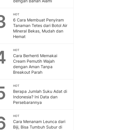
dengan Bahan Alami
Feeds
Feeds Liputan6: Kumpul
3
HOT
Terbaru Harian
6 Cara Membuat Penyiram
Otosia
Tanaman Tetes dari Botol Air
Mineral Bekas, Mudah dan
Otosia
Hemat
Spotlight
Berita Terkini, Kabar Te
4
HOT
Dan Dunia - Liputan6.
Cara Berhenti Memakai
English
Cream Pemutih Wajah
Exploring Knowledge, T
dengan Aman Tanpa
En.Liputan6.com
Breakout Parah
Disabilitas
Disabilitas Berita Terkini
5
HOT
Harian, Berita Terbaru,
Berapa Jumlah Suku Adat di
Indonesia? Ini Data dan
Berita
Persebarannya
Berita Hari Ini Politik,
Health
6
HOT
Kabar Berita Terbaru D
Cara Menanam Leunca dari
Diet, Herbal Terbaik
Biji, Bisa Tumbuh Subur di