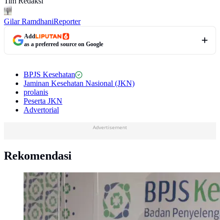
Tim Redaksi
Gilar Ramdhani
Reporter
Add
as a preferred source on Google
BPJS Kesehatan
Jaminan Kesehatan Nasional (JKN)
prolanis
Peserta JKN
Advertorial
Advertisement
Rekomendasi