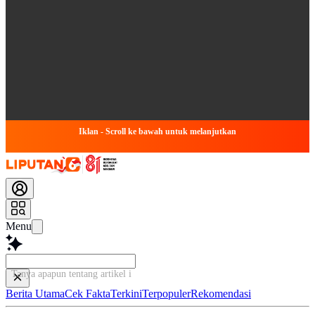
Iklan - Scroll ke bawah untuk melanjutkan
Menu
Tanya apapun tentang artikel ini...
Berita Utama
Cek Fakta
Terkini
Terpopuler
Rekomendasi