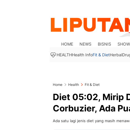
HOME
NEWS
BISNIS
SHOW
HEALTH
Health Info
Fit & Diet
Herbal
Dru
Home
Health
Fit & Diet
Diet 05:02, Mirip 
Corbuzier, Ada P
Ada satu lagi jenis diet yang masih menaw