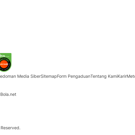
edoman Media Siber
Sitemap
Form Pengaduan
Tentang Kami
Karir
Met
Bola.net
 Reserved.