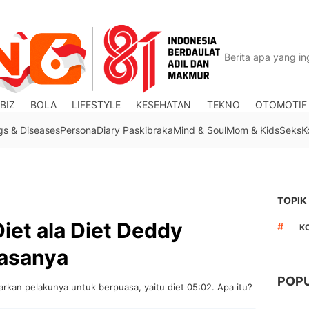
BIZ
BOLA
LIFESTYLE
KESEHATAN
TEKNO
OTOMOTIF
gs & Diseases
Persona
Diary Paskibraka
Mind & Soul
Mom & Kids
Seks
K
TOPIK
Diet ala Diet Deddy
#
K
uasanya
POP
arkan pelakunya untuk berpuasa, yaitu diet 05:02. Apa itu?