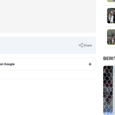
Share
BERI
 on Google
Copy Link