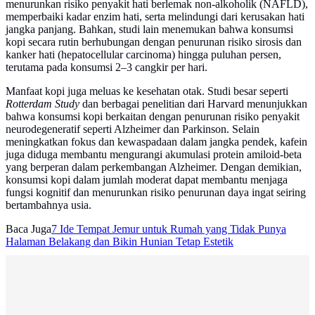
menurunkan risiko penyakit hati berlemak non-alkoholik (NAFLD),
memperbaiki kadar enzim hati, serta melindungi dari kerusakan hati
jangka panjang. Bahkan, studi lain menemukan bahwa konsumsi
kopi secara rutin berhubungan dengan penurunan risiko sirosis dan
kanker hati (hepatocellular carcinoma) hingga puluhan persen,
terutama pada konsumsi 2–3 cangkir per hari.
Manfaat kopi juga meluas ke kesehatan otak. Studi besar seperti
Rotterdam Study
dan berbagai penelitian dari Harvard menunjukkan
bahwa konsumsi kopi berkaitan dengan penurunan risiko penyakit
neurodegeneratif seperti Alzheimer dan Parkinson. Selain
meningkatkan fokus dan kewaspadaan dalam jangka pendek, kafein
juga diduga membantu mengurangi akumulasi protein amiloid-beta
yang berperan dalam perkembangan Alzheimer. Dengan demikian,
konsumsi kopi dalam jumlah moderat dapat membantu menjaga
fungsi kognitif dan menurunkan risiko penurunan daya ingat seiring
bertambahnya usia.
Baca Juga
7 Ide Tempat Jemur untuk Rumah yang Tidak Punya
Halaman Belakang dan Bikin Hunian Tetap Estetik