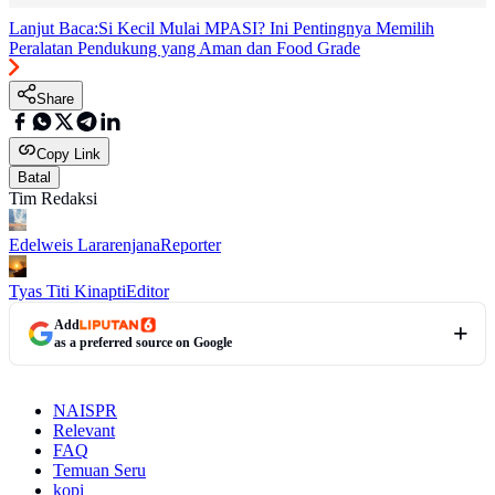
Lanjut Baca:
Si Kecil Mulai MPASI? Ini Pentingnya Memilih
Peralatan Pendukung yang Aman dan Food Grade
Share
Copy Link
Batal
Tim Redaksi
Edelweis Lararenjana
Reporter
Tyas Titi Kinapti
Editor
Add
as a preferred source on Google
NAISPR
Relevant
FAQ
Temuan Seru
kopi