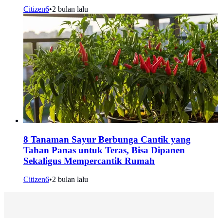
Citizen6
•
2 bulan lalu
8 Tanaman Sayur Berbunga Cantik yang
Tahan Panas untuk Teras, Bisa Dipanen
Sekaligus Mempercantik Rumah
Citizen6
•
2 bulan lalu