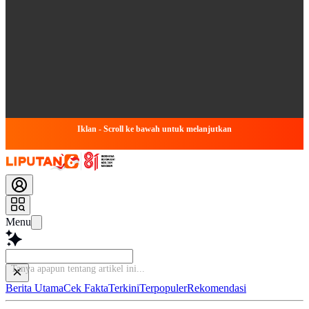
Iklan - Scroll ke bawah untuk melanjutkan
Menu
Tanya
Berita Utama
Cek Fakta
Terkini
Terpopuler
Rekomendasi