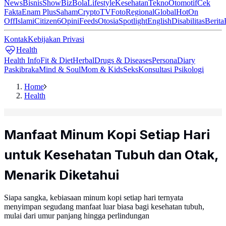
News
Bisnis
ShowBiz
Bola
Lifestyle
Kesehatan
Tekno
Otomotif
Cek
Fakta
Enam Plus
Saham
Crypto
TV
Foto
Regional
Global
Hot
On
Off
Islami
Citizen6
Opini
Feeds
Otosia
Spotlight
English
Disabilitas
Berita
Kontak
Kebijakan Privasi
Health
Health Info
Fit & Diet
Herbal
Drugs & Diseases
Persona
Diary
Paskibraka
Mind & Soul
Mom & Kids
Seks
Konsultasi Psikologi
Home
Health
Manfaat Minum Kopi Setiap Hari
untuk Kesehatan Tubuh dan Otak,
Menarik Diketahui
Siapa sangka, kebiasaan minum kopi setiap hari ternyata
menyimpan segudang manfaat luar biasa bagi kesehatan tubuh,
mulai dari umur panjang hingga perlindungan