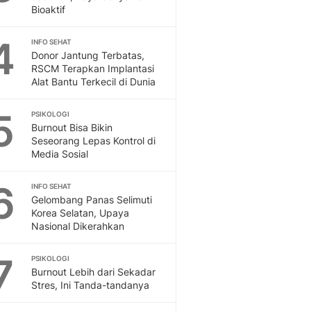
Bioaktif
Feeds
Feeds Liputan6: Kumpul
4
Terbaru Harian
INFO SEHAT
Donor Jantung Terbatas,
Otosia
RSCM Terapkan Implantasi
Otosia
Alat Bantu Terkecil di Dunia
Spotlight
Berita Terkini, Kabar Te
5
PSIKOLOGI
Dan Dunia - Liputan6.
Burnout Bisa Bikin
English
Seseorang Lepas Kontrol di
Media Sosial
Exploring Knowledge, T
En.Liputan6.com
6
Disabilitas
INFO SEHAT
Gelombang Panas Selimuti
Disabilitas Berita Terkini
Korea Selatan, Upaya
Harian, Berita Terbaru,
Nasional Dikerahkan
Berita
Berita Hari Ini Politik,
7
PSIKOLOGI
Health
Burnout Lebih dari Sekadar
Kabar Berita Terbaru D
Stres, Ini Tanda-tandanya
Diet, Herbal Terbaik