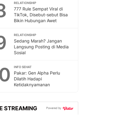
Sport
8
RELATIONSHIP
Berita Bola Terkini, Ja
777 Rule Sempat Viral di
TikTok, Disebut-sebut Bisa
Klasemen, Hasil Liga
Bikin Hubungan Awet
9
RELATIONSHIP
Sedang Marah? Jangan
Langsung Posting di Media
Sosial
10
INFO SEHAT
Pakar: Gen Alpha Perlu
Dilatih Hadapi
Ketidaknyamanan
VE STREAMING
Powered by