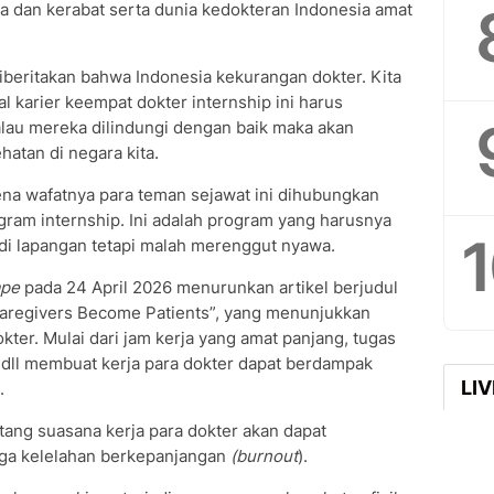
rga dan kerabat serta dunia kedokteran Indonesia amat
iberitakan bahwa Indonesia kekurangan dokter. Kita
al karier keempat dokter internship ini harus
lau mereka dilindungi dengan baik maka akan
atan di negara kita.
ena wafatnya para teman sejawat ini dihubungkan
ram internship. Ini adalah program yang harusnya
di lapangan tetapi malah merenggut nyawa.
pe
pada 24 April 2026 menurunkan artikel berjudul
aregivers Become Patients”, yang menunjukkan
kter. Mulai dari jam kerja yang amat panjang, tugas
 dll membuat kerja para dokter dapat berdampak
LI
.
entang suasana kerja para dokter akan dapat
uga kelelahan berkepanjangan
(burnout
).