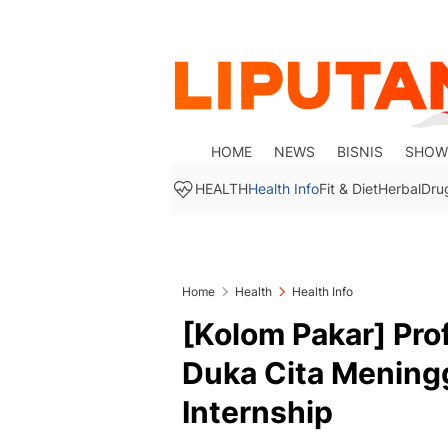
HOME
NEWS
BISNIS
SHOW
HEALTH
Health Info
Fit & Diet
Herbal
Dru
Home
Health
Health Info
[Kolom Pakar] Pro
Duka Cita Mening
Internship