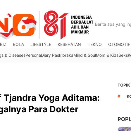
BIZ
BOLA
LIFESTYLE
KESEHATAN
TEKNO
OTOMOTIF
gs & Diseases
Persona
Diary Paskibraka
Mind & Soul
Mom & Kids
Seks
K
TOPIK
f Tjandra Yoga Aditama:
#
K
galnya Para Dokter
POP