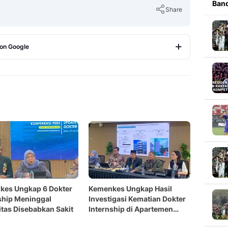
Band
Share
 on Google
Copy Link
kes Ungkap 6 Dokter
Kemenkes Ungkap Hasil
ship Meninggal
Investigasi Kematian Dokter
tas Disebabkan Sakit
Internship di Apartemen
Jaksel