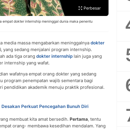
Perbesar
a empat dokter internship meninggal dunia maka penentu
ita media massa mengabarkan meninggalnya
dokter
, yang sedang menjalani program internship.
ah ada tiga orang
dokter internship
lain juga yang
er internship yang wafat.
adian wafatnya empat orang dokter yang sedang
uatu program penempatan wajib sementara bagi
ari pendidikan akademik menuju praktik profesional.
k Desakan Perkuat Pencegahan Bunuh Diri
 yang membuat kita amat bersedih.
Pertama
, tentu
i empat orang- membawa kesedihan mendalam. Yang