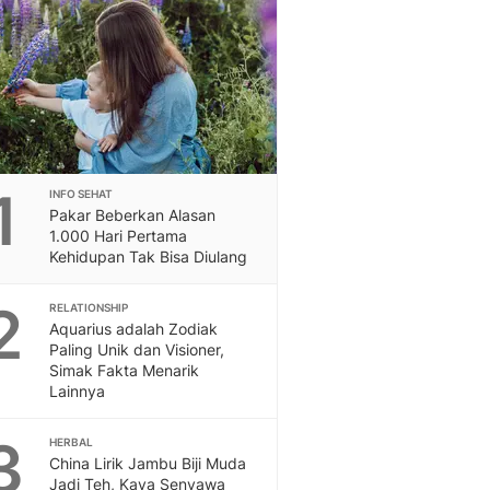
Berita Daerah Dan Peri
Terbaru
Global
Berita Internasional, Sa
Inspiratif, Unik, Dan M
Hot
Hot Liputan6.com Menya
Dan Terbaru
1
INFO SEHAT
On Off
Pakar Beberkan Alasan
On Off Liputan6: Sinop
1.000 Hari Pertama
& Berita Bisnis Digital
Kehidupan Tak Bisa Diulang
Islami
2
Berita & Kajian Islami
RELATIONSHIP
Aquarius adalah Zodiak
Hikmah - Liputan6
Paling Unik dan Visioner,
Citizen6
Simak Fakta Menarik
Berita Citizen6 - Medi
Lainnya
Liputan6.com
Opini
3
HERBAL
Opini Liputan6: Analis
China Lirik Jambu Biji Muda
Pandang Dan Perspekti
Jadi Teh, Kaya Senyawa