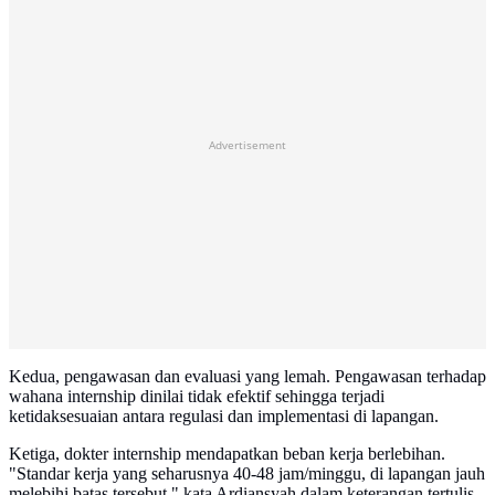
Advertisement
Kedua, pengawasan dan evaluasi yang lemah. Pengawasan terhadap
wahana internship dinilai tidak efektif sehingga terjadi
ketidaksesuaian antara regulasi dan implementasi di lapangan.
Ketiga, dokter internship mendapatkan beban kerja berlebihan.
"Standar kerja yang seharusnya 40-48 jam/minggu, di lapangan jauh
melebihi batas tersebut," kata Ardiansyah dalam keterangan tertulis