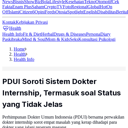
News
Bisnis
ShowBiz
Bola
Lifestyle
Kesehatan
Tekno
Otomotif
Cek
Fakta
Enam Plus
Saham
Crypto
TV
Foto
Regional
Global
Hot
On
Off
Islami
Citizen6
Opini
Feeds
Otosia
Spotlight
English
Disabilitas
Berita
Kontak
Kebijakan Privasi
Health
Health Info
Fit & Diet
Herbal
Drugs & Diseases
Persona
Diary
Paskibraka
Mind & Soul
Mom & Kids
Seks
Konsultasi Psikologi
Home
Health
Health Info
PDUI Soroti Sistem Dokter
Internship, Termasuk soal Status
yang Tidak Jelas
Perhimpunan Dokter Umum Indonesia (PDUI) bersama perwakilan
dokter internship sorot empat masalah yang kerap dihadapi para
dokter yang jalani program magang.