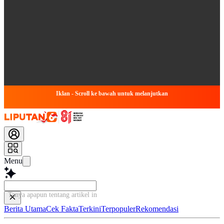
Iklan - Scroll ke bawah untuk melanjutkan
Menu
Tanya apapun tentang artikel ini...
Berita Utama
Cek Fakta
Terkini
Terpopuler
Rekomendasi