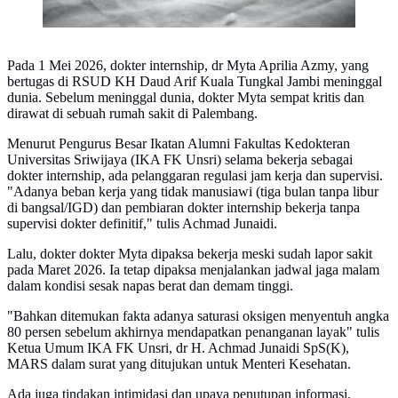
Pada 1 Mei 2026, dokter internship, dr Myta Aprilia Azmy, yang
bertugas di RSUD KH Daud Arif Kuala Tungkal Jambi meninggal
dunia. Sebelum meninggal dunia, dokter Myta sempat kritis dan
dirawat di sebuah rumah sakit di Palembang.
Menurut Pengurus Besar Ikatan Alumni Fakultas Kedokteran
Universitas Sriwijaya (IKA FK Unsri) selama bekerja sebagai
dokter internship, ada pelanggaran regulasi jam kerja dan supervisi.
"Adanya beban kerja yang tidak manusiawi (tiga bulan tanpa libur
di bangsal/IGD) dan pembiaran dokter internship bekerja tanpa
supervisi dokter definitif," tulis Achmad Junaidi.
Lalu, dokter dokter Myta dipaksa bekerja meski sudah lapor sakit
pada Maret 2026. Ia tetap dipaksa menjalankan jadwal jaga malam
dalam kondisi sesak napas berat dan demam tinggi.
"Bahkan ditemukan fakta adanya saturasi oksigen menyentuh angka
80 persen sebelum akhirnya mendapatkan penanganan layak" tulis
Ketua Umum IKA FK Unsri, dr H. Achmad Junaidi SpS(K),
MARS dalam surat yang ditujukan untuk Menteri Kesehatan.
Ada juga tindakan intimidasi dan upaya penutupan informasi.