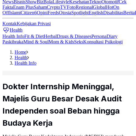
News
Bisnis
ShowBiz
Bola
Lifestyle
Kesehatan
Tekno
Otomotif
Cek
Fakta
Enam Plus
Saham
Crypto
TV
Foto
Regional
Global
Hot
On
Off
Islami
Citizen6
Opini
Feeds
Otosia
Spotlight
English
Disabilitas
Berita
Kontak
Kebijakan Privasi
Health
Health Info
Fit & Diet
Herbal
Drugs & Diseases
Persona
Diary
Paskibraka
Mind & Soul
Mom & Kids
Seks
Konsultasi Psikologi
Home
Health
Health Info
Dokter Internship Meninggal,
Majelis Guru Besar Desak Audit
Independen soal Beban hingga
Budaya Kerja