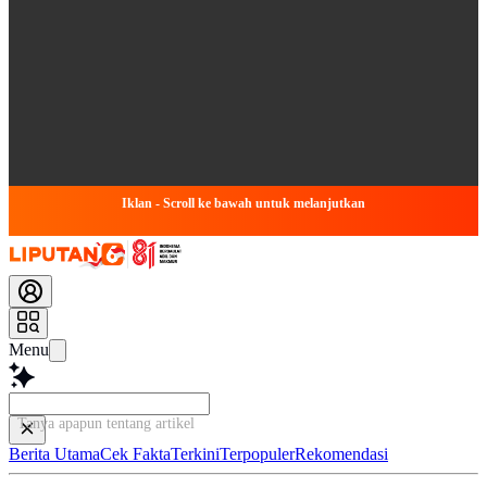
Iklan - Scroll ke bawah untuk melanjutkan
Menu
Tanya apapun tentang artikel ini...
Berita Utama
Cek Fakta
Terkini
Terpopuler
Rekomendasi