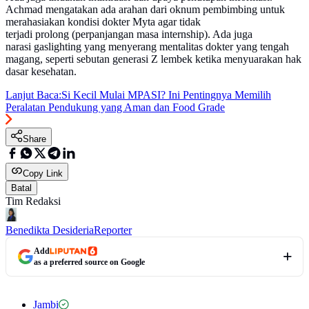
Achmad mengatakan ada arahan dari oknum pembimbing untuk
merahasiakan kondisi dokter Myta agar tidak
terjadi prolong (perpanjangan masa internship). Ada juga
narasi gaslighting yang menyerang mentalitas dokter yang tengah
magang, seperti sebutan generasi Z lembek ketika menyuarakan hak
dasar kesehatan.
Lanjut Baca:
Si Kecil Mulai MPASI? Ini Pentingnya Memilih
Peralatan Pendukung yang Aman dan Food Grade
Share
Copy Link
Batal
Tim Redaksi
Benedikta Desideria
Reporter
Add
as a preferred source on Google
Jambi