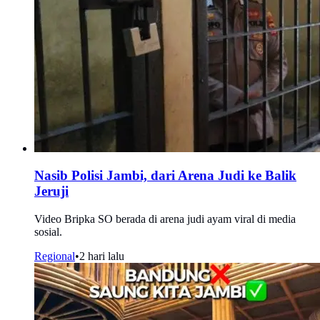
Nasib Polisi Jambi, dari Arena Judi ke Balik
Jeruji
Video Bripka SO berada di arena judi ayam viral di media
sosial.
Regional
•
2 hari lalu