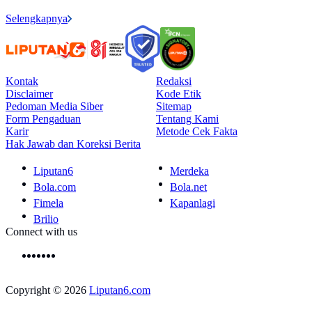
Selengkapnya
Kontak
Redaksi
Disclaimer
Kode Etik
Pedoman Media Siber
Sitemap
Form Pengaduan
Tentang Kami
Karir
Metode Cek Fakta
Hak Jawab dan Koreksi Berita
Liputan6
Merdeka
Bola.com
Bola.net
Fimela
Kapanlagi
Brilio
Connect with us
Copyright © 2026
Liputan6.com