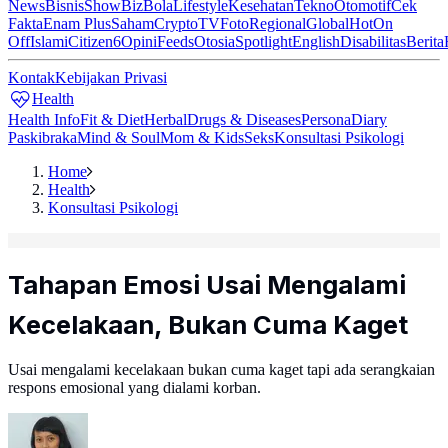
News
Bisnis
ShowBiz
Bola
Lifestyle
Kesehatan
Tekno
Otomotif
Cek
Fakta
Enam Plus
Saham
Crypto
TV
Foto
Regional
Global
Hot
On
Off
Islami
Citizen6
Opini
Feeds
Otosia
Spotlight
English
Disabilitas
Berita
Kontak
Kebijakan Privasi
Health
Health Info
Fit & Diet
Herbal
Drugs & Diseases
Persona
Diary
Paskibraka
Mind & Soul
Mom & Kids
Seks
Konsultasi Psikologi
Home
Health
Konsultasi Psikologi
Tahapan Emosi Usai Mengalami
Kecelakaan, Bukan Cuma Kaget
Usai mengalami kecelakaan bukan cuma kaget tapi ada serangkaian
respons emosional yang dialami korban.