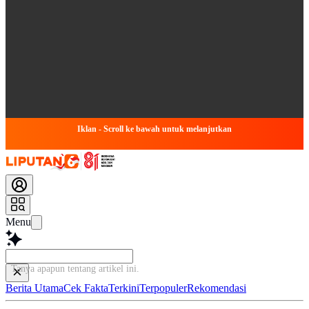
Iklan - Scroll ke bawah untuk melanjutkan
Menu
Tanya apapun tentang artikel ini..
Berita Utama
Cek Fakta
Terkini
Terpopuler
Rekomendasi