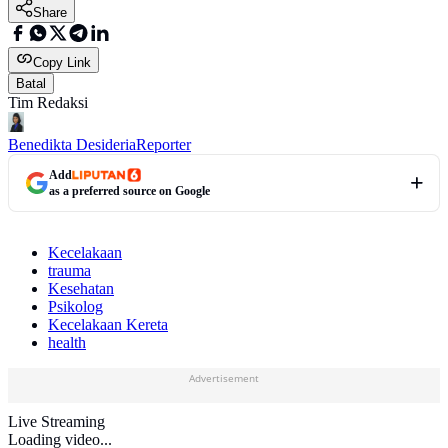
Share
Copy Link
Batal
Tim Redaksi
Benedikta Desideria
Reporter
Add
as a preferred source on Google
Kecelakaan
trauma
Kesehatan
Psikolog
Kecelakaan Kereta
health
Advertisement
Live Streaming
Loading video...