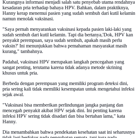
Kurangnya informasi menjadi salah satu penyebab utama rendahnya
kesadaran pria terhadap bahaya HPV. Bahkan, dalam praktiknya,
Hanny kerap menemui pasien yang sudah sembuh dari kutil kelamin
namun menolak vaksinasi.
"Saya pernah menyarankan vaksinasi kepada pasien laki-laki yang
sudah sembuh dari kutil kelamin. Tapi dia bertanya,'Dok, HPV kan
penyakit perempuan, saya sudah sembuh, apakah masih perlu
vaksin?' Ini menunjukkan bahwa pemahaman masyarakat masih
kurang," tambahnya.
Padahal, vaksinasi HPV merupakan langkah pencegahan yang
sangat penting, terutama karena tidak adanya metode skrining
khusus untuk pria.
Berbeda dengan perempuan yang memiliki program deteksi dini,
pria sering kali tidak memiliki kesempatan untuk mengetahui infeksi
sejak awal.
"Vaksinasi bisa memberikan perlindungan jangka panjang dan
mencegah penyakit akibat HPV sejak dini. Ini penting karena
infeksi HPV sering tidak disadari dan bisa bertahan lama," kata
Hanny.
Dia menambahkan bahwa pendekatan kesehatan saat ini seharusnya
tidak lagi berfokus pada pengobatan semata, tapi juga pada