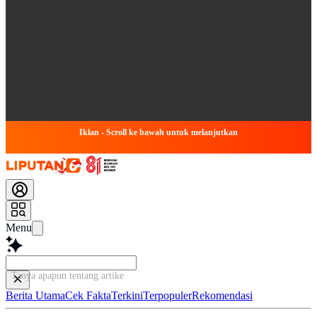
Iklan - Scroll ke bawah untuk melanjutkan
Menu
Tanya apapun tentang artikel ini...
Berita Utama
Cek Fakta
Terkini
Terpopuler
Rekomendasi