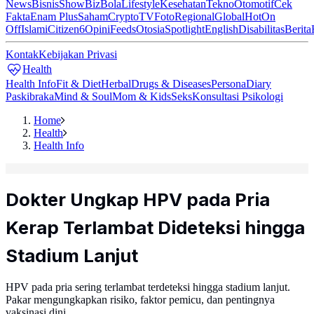
News
Bisnis
ShowBiz
Bola
Lifestyle
Kesehatan
Tekno
Otomotif
Cek
Fakta
Enam Plus
Saham
Crypto
TV
Foto
Regional
Global
Hot
On
Off
Islami
Citizen6
Opini
Feeds
Otosia
Spotlight
English
Disabilitas
Berita
Kontak
Kebijakan Privasi
Health
Health Info
Fit & Diet
Herbal
Drugs & Diseases
Persona
Diary
Paskibraka
Mind & Soul
Mom & Kids
Seks
Konsultasi Psikologi
Home
Health
Health Info
Dokter Ungkap HPV pada Pria
Kerap Terlambat Dideteksi hingga
Stadium Lanjut
HPV pada pria sering terlambat terdeteksi hingga stadium lanjut.
Pakar mengungkapkan risiko, faktor pemicu, dan pentingnya
vaksinasi dini