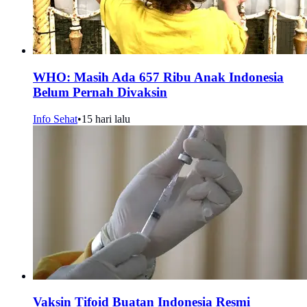
WHO: Masih Ada 657 Ribu Anak Indonesia
Belum Pernah Divaksin
Info Sehat
•
15 hari lalu
Vaksin Tifoid Buatan Indonesia Resmi