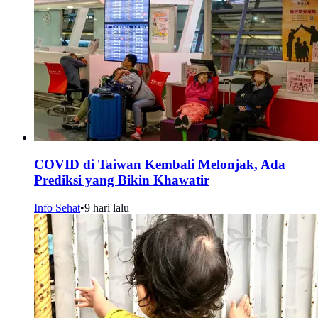
COVID di Taiwan Kembali Melonjak, Ada
Prediksi yang Bikin Khawatir
Info Sehat
•
9 hari lalu