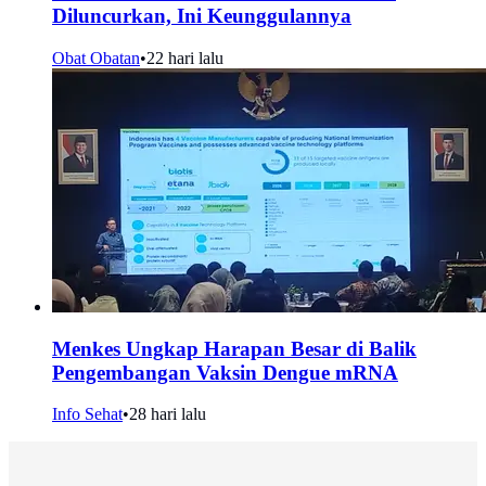
Diluncurkan, Ini Keunggulannya
Obat Obatan
•
22 hari lalu
Menkes Ungkap Harapan Besar di Balik
Pengembangan Vaksin Dengue mRNA
Info Sehat
•
28 hari lalu