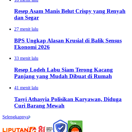
Resep Asam Manis Belut Crispy yang Renyah
dan Segar
27 menit lalu
BPS Ungkap Alasan Krusial di Balik Sensus
Ekonomi 2026
33 menit lalu
Resep Lodeh Labu Siam Terong Kacang
Panjang yang Mudah Dibuat di Rumah
41 menit lalu
Tasyi Athasyia Polisikan Karyawan, Diduga
Curi Barang Mewah
Selengkapnya