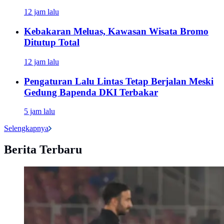
12 jam lalu
Kebakaran Meluas, Kawasan Wisata Bromo
Ditutup Total
12 jam lalu
Pengaturan Lalu Lintas Tetap Berjalan Meski
Gedung Bapenda DKI Terbakar
5 jam lalu
Selengkapnya
Berita Terbaru