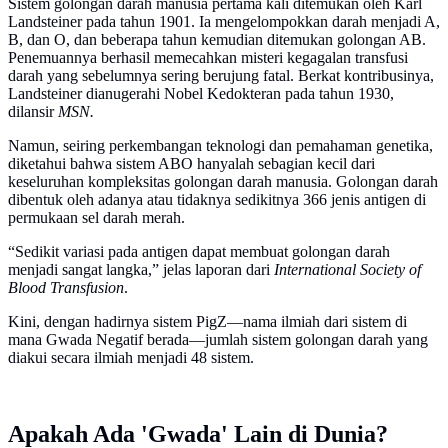
Sistem golongan darah manusia pertama kali ditemukan oleh Karl
Landsteiner pada tahun 1901. Ia mengelompokkan darah menjadi A,
B, dan O, dan beberapa tahun kemudian ditemukan golongan AB.
Penemuannya berhasil memecahkan misteri kegagalan transfusi
darah yang sebelumnya sering berujung fatal. Berkat kontribusinya,
Landsteiner dianugerahi Nobel Kedokteran pada tahun 1930,
dilansir
MSN.
Namun, seiring perkembangan teknologi dan pemahaman genetika,
diketahui bahwa sistem ABO hanyalah sebagian kecil dari
keseluruhan kompleksitas golongan darah manusia. Golongan darah
dibentuk oleh adanya atau tidaknya sedikitnya 366 jenis antigen di
permukaan sel darah merah.
“Sedikit variasi pada antigen dapat membuat golongan darah
menjadi sangat langka,” jelas laporan dari
International Society of
Blood Transfusion
.
Kini, dengan hadirnya sistem PigZ—nama ilmiah dari sistem di
mana Gwada Negatif berada—jumlah sistem golongan darah yang
diakui secara ilmiah menjadi 48 sistem.
Apakah Ada 'Gwada' Lain di Dunia?