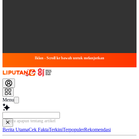
Iklan - Scroll ke bawah untuk melanjutkan
Menu
Tanya apapun tentang artikel ini...
Berita Utama
Cek Fakta
Terkini
Terpopuler
Rekomendasi