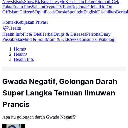
News
Bisnis
ShowBiz
Bola
Lifestyle
Kesehatan
Tekno
Otomotif
Cek
Fakta
Enam Plus
Saham
Crypto
TV
Foto
Regional
Global
Hot
On
Off
Islami
Citizen6
Opini
Feeds
Otosia
Spotlight
English
Disabilitas
Berita
Kontak
Kebijakan Privasi
Health
Health Info
Fit & Diet
Herbal
Drugs & Diseases
Persona
Diary
Paskibraka
Mind & Soul
Mom & Kids
Seks
Konsultasi Psikologi
Home
Health
Health Info
Gwada Negatif, Golongan Darah
Super Langka Temuan Ilmuwan
Prancis
Apa itu golongan darah Gwada Negatif?